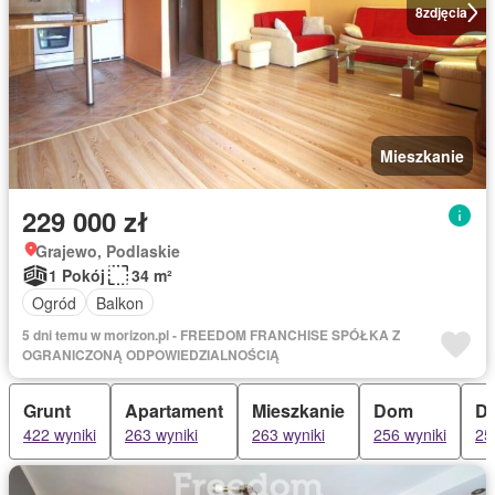
8
zdjęcia
Mieszkanie
229 000 zł
Grajewo, Podlaskie
1 Pokój
34 m²
Ogród
Balkon
5 dni temu w morizon.pl - FREEDOM FRANCHISE SPÓŁKA Z
OGRANICZONĄ ODPOWIEDZIALNOŚCIĄ
Grunt
Apartament
Mieszkanie
Dom
Do
422 wyniki
263 wyniki
263 wyniki
256 wyniki
25