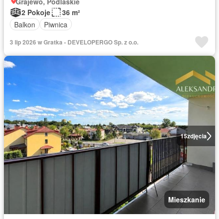
Grajewo, Podlaskie
2 Pokoje
36 m²
Balkon
Piwnica
3 lip 2026 w Gratka - DEVELOPERGO Sp. z o.o.
15
zdjęcia
Mieszkanie