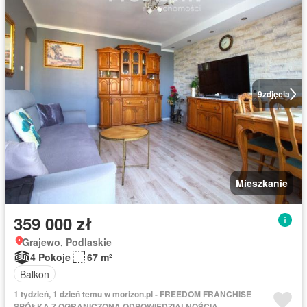
9
zdjęcia
Mieszkanie
359 000 zł
Grajewo, Podlaskie
4 Pokoje
67 m²
Balkon
1 tydzień, 1 dzień temu w morizon.pl - FREEDOM FRANCHISE
SPÓŁKA Z OGRANICZONĄ ODPOWIEDZIALNOŚCIĄ