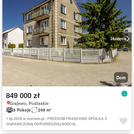
28
zdjęcia
Dom
849 000 zł
Grajewo, Podlaskie
8 Pokoje
249 m²
1 lip 2026 w morizon.pl - FREEDOM FRANCHISE SPÓŁKA Z
OGRANICZONĄ ODPOWIEDZIALNOŚCIĄ