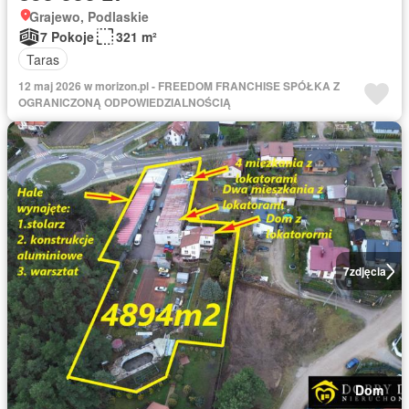
Grajewo, Podlaskie
7 Pokoje
321 m²
Taras
12 maj 2026 w morizon.pl - FREEDOM FRANCHISE SPÓŁKA Z
OGRANICZONĄ ODPOWIEDZIALNOŚCIĄ
7
zdjęcia
Dom