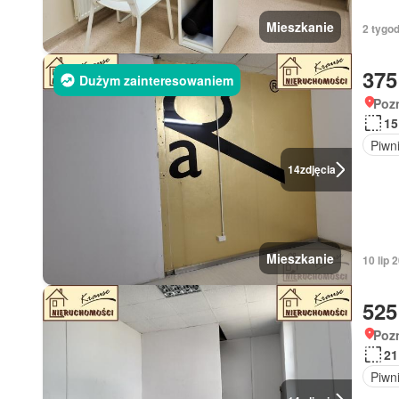
Mieszkanie
2 tygo
375
Dużym zainteresowaniem
Poz
15
Piwn
14
zdjęcia
Mieszkanie
10 lip
525
Poz
21
Piwn