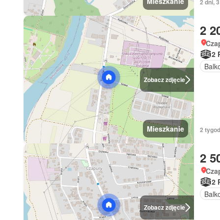
Mieszkanie
2 dni,
2 2
Czap
2 
Balk
Zobacz zdjęcie
Mieszkanie
2 tygo
2 5
Czap
2 
Balk
Zobacz zdjęcie