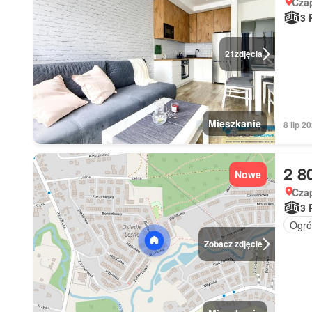
Czap
3 
21
zdjęcia
Mieszkanie
8 lip 2
2 8
Nowe
Czap
3 
Ogró
Zobacz zdjęcie