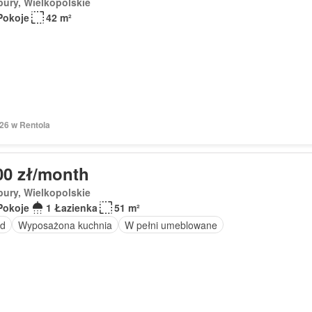
ury, Wielkopolskie
Pokoje
42 m²
026 w Rentola
00 zł/month
ury, Wielkopolskie
Pokoje
1 Łazienka
51 m²
d
Wyposażona kuchnia
W pełni umeblowane