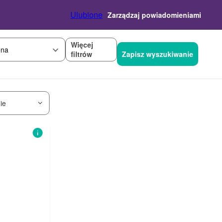
Ulubione
Zarządzaj powiadomieniami
Więcej
na
filtrów
Zapisz wyszukiwanie
ie