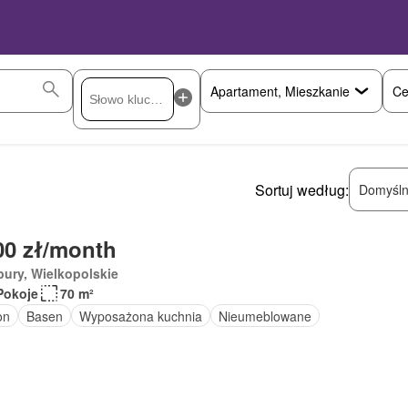
Ce
Sortuj według:
Domyśln
00 zł/month
ury, Wielkopolskie
Pokoje
70 m²
on
Basen
Wyposażona kuchnia
Nieumeblowane