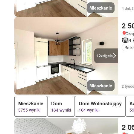
Mieszkanie
4 dni, 
2 5
Czap
4 
Balk
12
zdjęcia
Mieszkanie
2 tygo
Mieszkanie
Dom
Dom Wolnostojący
K
3755 wyniki
164 wyniki
164 wyniki
59
2 0