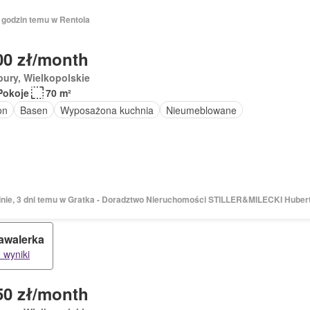
3 godzin temu w Rentola
00 zł/month
ury, Wielkopolskie
Pokoje
70 m²
on
Basen
Wyposażona kuchnia
Nieumeblowane
dnie, 3 dni temu w Gratka - Doradztwo Nieruchomości STILLER&MILECKI Hubert
awalerka
 wyniki
50 zł/month