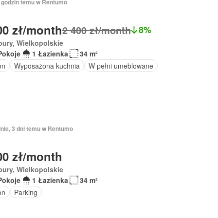
 3 godzin temu w Rentumo
00 zł/month
2 400 zł/month
8%
ury, Wielkopolskie
Pokoje
1 Łazienka
34 m²
on
Wyposażona kuchnia
W pełni umeblowane
dnie, 3 dni temu w Rentumo
00 zł/month
ury, Wielkopolskie
Pokoje
1 Łazienka
34 m²
on
Parking