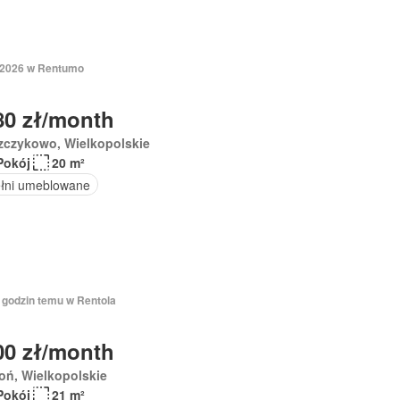
 2026 w Rentumo
80 zł/month
zczykowo, Wielkopolskie
Pokój
20 m²
łni umeblowane
3 godzin temu w Rentola
00 zł/month
oń, Wielkopolskie
Pokój
21 m²