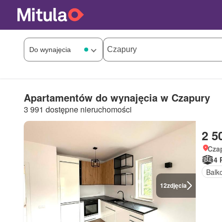
Apartamentów do wynajęcia w Czapury
3 991 dostępne nieruchomości
2 5
Czap
4 
Balk
12
zdjęcia