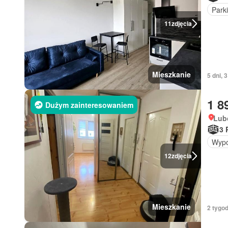
Park
11
zdjęcia
Mieszkanie
5 dni, 
1 8
Dużym zainteresowaniem
Lub
3 
Wypo
12
zdjęcia
Mieszkanie
2 tygod