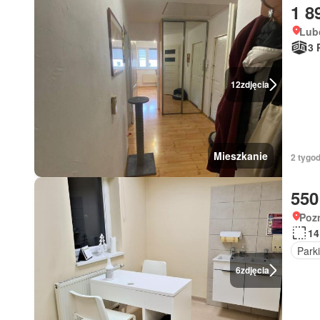
1 8
Lub
3 
12
zdjęcia
Mieszkanie
2 tygod
550
Poz
14
Park
6
zdjęcia