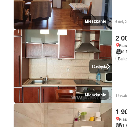
Mieszkanie
6 dni, 
2 0
Pia
2 
Balk
12
zdjęcia
Mieszkanie
1 tydzi
1 9
Pia
1 