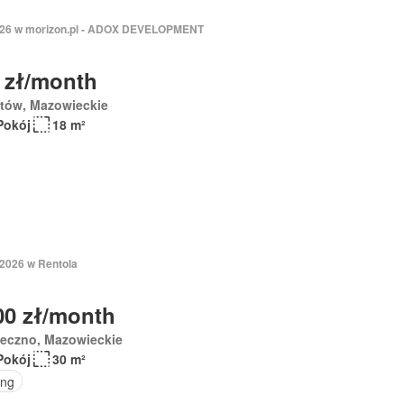
2026 w morizon.pl - ADOX DEVELOPMENT
 zł/month
stów, Mazowieckie
Pokój
18 m²
 2026 w Rentola
00 zł/month
seczno, Mazowieckie
Pokój
30 m²
ing