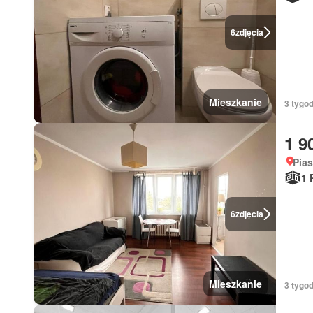
6
zdjęcia
Mieszkanie
3 tygo
1 9
Pia
1 
6
zdjęcia
Mieszkanie
3 tygod