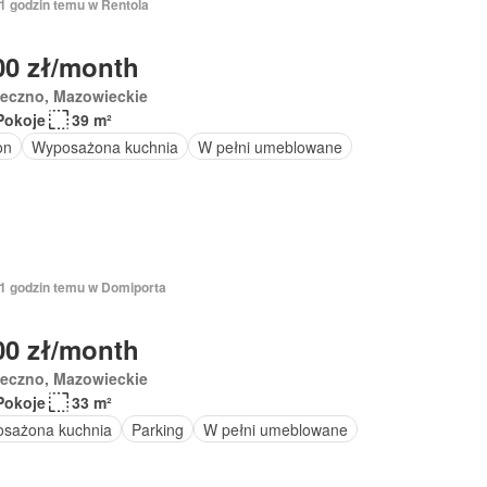
21 godzin temu w Rentola
00 zł/month
seczno, Mazowieckie
Pokoje
39 m²
on
Wyposażona kuchnia
W pełni umeblowane
21 godzin temu w Domiporta
00 zł/month
seczno, Mazowieckie
Pokoje
33 m²
sażona kuchnia
Parking
W pełni umeblowane