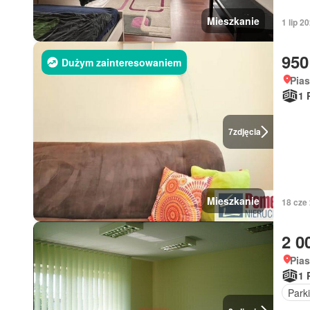
Mieszkanie
1 lip 
950
Dużym zainteresowaniem
Pia
1 
7
zdjęcia
Mieszkanie
18 cze
2 0
Pia
1 
Park