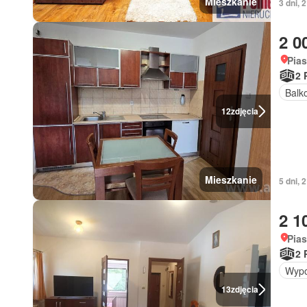
Mieszkanie
3 dni, 
2 0
Pia
2 
Balk
12
zdjęcia
Mieszkanie
5 dni, 
2 1
Pia
2 
Wypo
13
zdjęcia