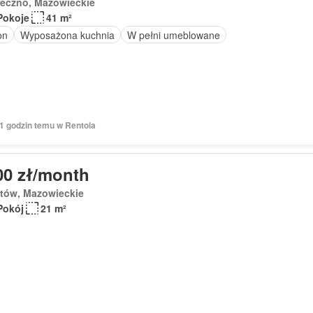
seczno, Mazowieckie
Pokoje
41 m²
on
Wyposażona kuchnia
W pełni umeblowane
21 godzin temu w Rentola
00 zł/month
stów, Mazowieckie
Pokój
21 m²