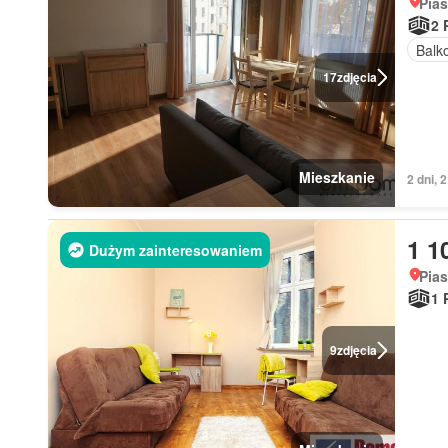
Pia
2 
Balk
17
zdjęcia
Mieszkanie
2 dni, 
1 1
Dużym zainteresowaniem
Pia
1 
9
zdjęcia