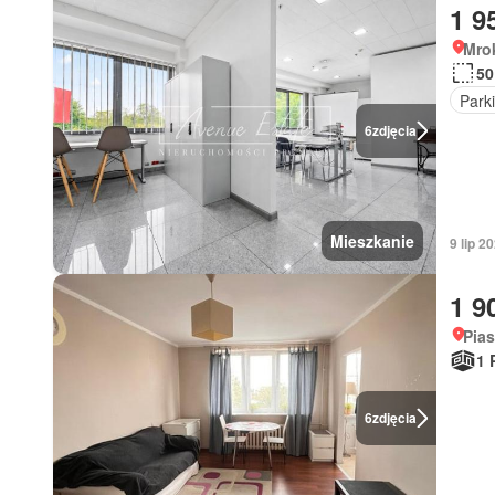
1 9
Mro
50
Park
6
zdjęcia
Mieszkanie
9 lip 2
1 9
Pia
1 
6
zdjęcia