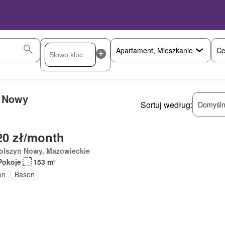
Ce
n Nowy
Sortuj według:
Domyśln
20 zł/month
olszyn Nowy, Mazowieckie
Pokoje
153 m²
on
Basen