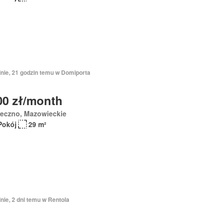
dnie, 21 godzin temu w Domiporta
00 zł/month
seczno, Mazowieckie
Pokój
29 m²
nie, 2 dni temu w Rentola