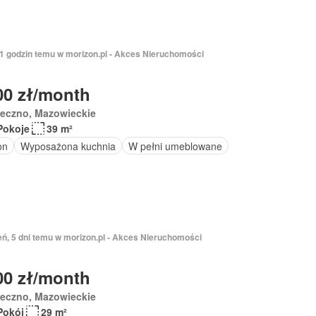
21 godzin temu w morizon.pl - Akces Nieruchomości
00 zł/month
seczno, Mazowieckie
Pokoje
39 m²
on
Wyposażona kuchnia
W pełni umeblowane
eń, 5 dni temu w morizon.pl - Akces Nieruchomości
00 zł/month
seczno, Mazowieckie
Pokój
29 m²