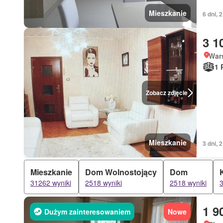
Mieszkanie
6 dni, 
3 1
War
1 
Zobacz zdjęcie
Mieszkanie
3 dni, 
Mieszkanie
Dom Wolnostojący
Dom
31262 wyniki
2518 wyniki
2518 wyniki
3
1 9
Dużym zainteresowaniem
Nowe