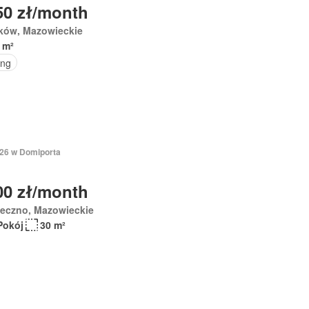
50 zł/month
ków, Mazowieckie
 m²
ing
026 w Domiporta
00 zł/month
seczno, Mazowieckie
Pokój
30 m²