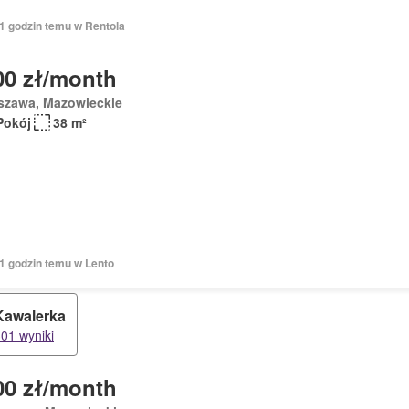
21 godzin temu w Rentola
00 zł/month
szawa, Mazowieckie
Pokój
38 m²
21 godzin temu w Lento
Kawalerka
01 wyniki
00 zł/month