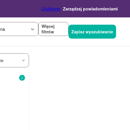
Ulubione
Zarządzaj powiadomieniami
Więcej
na
filtrów
Zapisz wyszukiwanie
ie