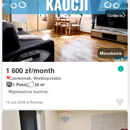
12
zdjęcia
Mieszkanie
1 600 zł/month
Czerwonak, Wielkopolskie
1 Pokój
26 m²
Wyposażona kuchnia
16 cze 2026 w Rentola