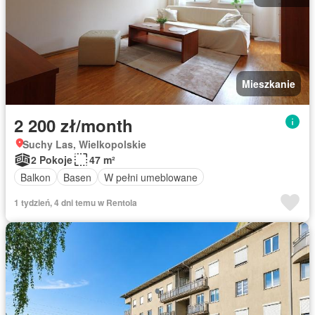
Mieszkanie
2 200 zł/month
Suchy Las, Wielkopolskie
2 Pokoje
47 m²
Balkon
Basen
W pełni umeblowane
1 tydzień, 4 dni temu w Rentola