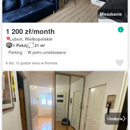
Mieszkanie
1 200 zł/month
Luboń, Wielkopolskie
1 Pokój
21 m²
Parking
W pełni umeblowane
6 dni, 13 godzin temu w Rentola
12
zdjęcia