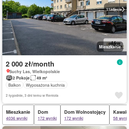
11
zdjęcia
Mieszkanie
2 000 zł/month
Suchy Las, Wielkopolskie
2 Pokoje
49 m²
Balkon
Wyposażona kuchnia
2 tygodnie, 3 dni temu w Rentola
Mieszkanie
Dom
Dom Wolnostojący
Kawale
4036 wyniki
172 wyniki
172 wyniki
58 wynik