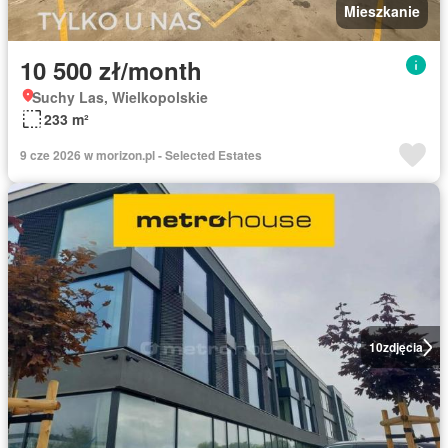
Mieszkanie
10 500 zł/month
Suchy Las, Wielkopolskie
233 m²
9 cze 2026 w morizon.pl - Selected Estates
10
zdjęcia