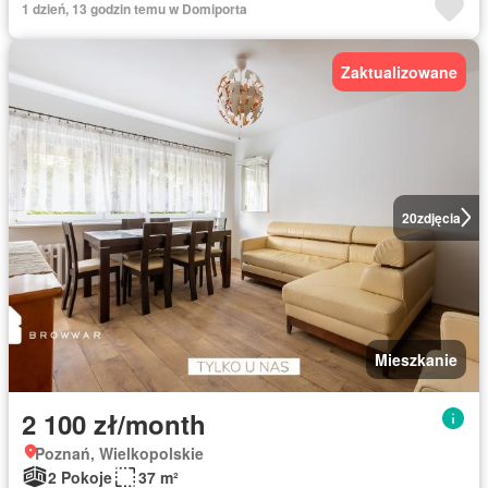
1 dzień, 13 godzin temu w Domiporta
Zaktualizowane
20
zdjęcia
Mieszkanie
2 100 zł/month
Poznań, Wielkopolskie
2 Pokoje
37 m²