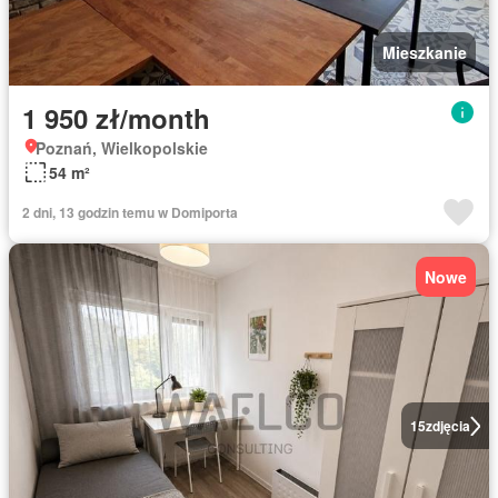
Mieszkanie
1 950 zł/month
Poznań, Wielkopolskie
54 m²
2 dni, 13 godzin temu w Domiporta
Nowe
15
zdjęcia