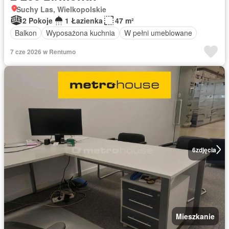
Suchy Las, Wielkopolskie
2 Pokoje
1 Łazienka
47 m²
Balkon
Wyposażona kuchnia
W pełni umeblowane
7 cze 2026 w Rentumo
6
zdjęcia
Mieszkanie