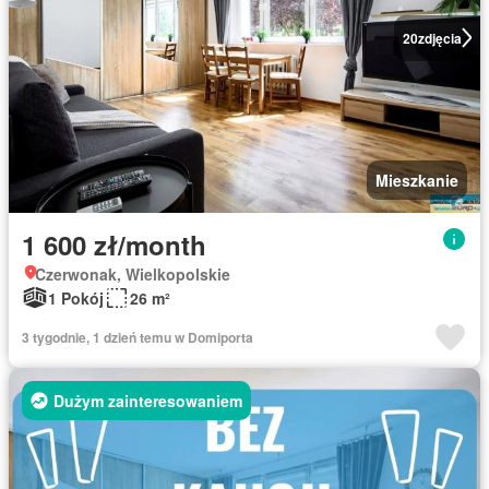
20
zdjęcia
Mieszkanie
1 600 zł/month
Czerwonak, Wielkopolskie
1 Pokój
26 m²
3 tygodnie, 1 dzień temu w Domiporta
Dużym zainteresowaniem