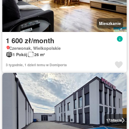
Mieszkanie
1 600 zł/month
Czerwonak, Wielkopolskie
1 Pokój
26 m²
3 tygodnie, 1 dzień temu w Domiporta
17
zdjęcia