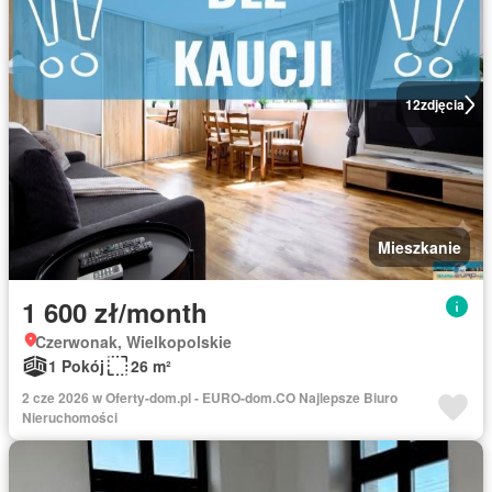
12
zdjęcia
Mieszkanie
1 600 zł/month
Czerwonak, Wielkopolskie
1 Pokój
26 m²
2 cze 2026 w Oferty-dom.pl - EURO-dom.CO Najlepsze Biuro
Nieruchomości