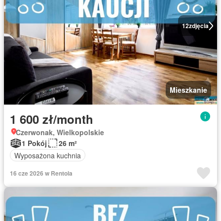
12
zdjęcia
Mieszkanie
1 600 zł/month
Czerwonak, Wielkopolskie
1 Pokój
26 m²
Wyposażona kuchnia
16 cze 2026 w Rentola