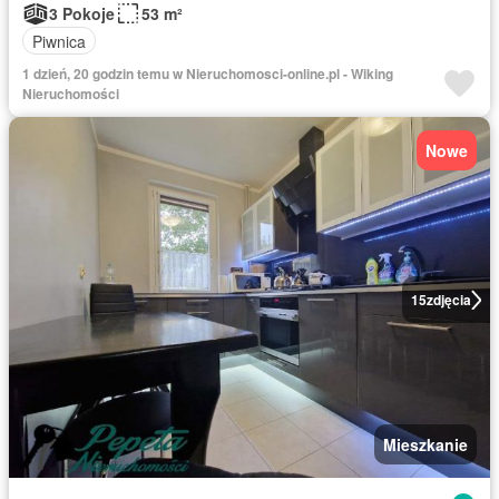
3 Pokoje
53 m²
Piwnica
1 dzień, 20 godzin temu w Nieruchomosci-online.pl - Wiking
Nieruchomości
Nowe
15
zdjęcia
Mieszkanie