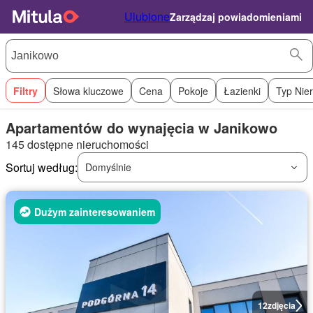
Ulubione
Zarządzaj powiadomieniami
Filtry
Słowa kluczowe
Cena
Pokoje
Łazienki
Typ Nie
Apartamentów do wynajęcia w Janikowo
145 dostępne nieruchomości
Sortuj według:
Domyślnie
Dużym zainteresowaniem
12
zdjęcia