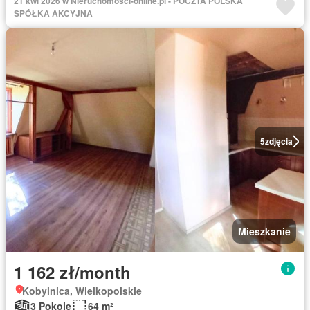
21 kwi 2026 w Nieruchomosci-online.pl - POCZTA POLSKA
SPÓŁKA AKCYJNA
5
zdjęcia
Mieszkanie
1 162 zł/month
Kobylnica, Wielkopolskie
3 Pokoje
64 m²