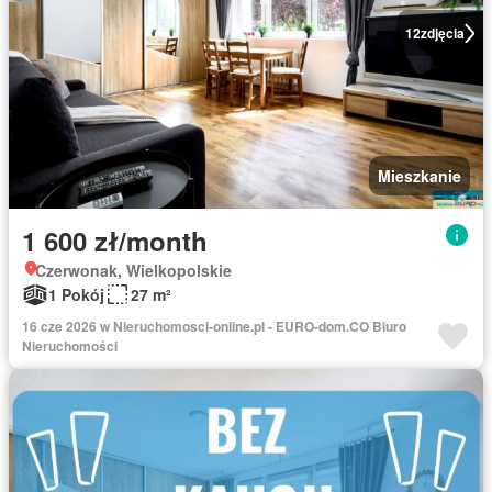
12
zdjęcia
Mieszkanie
1 600 zł/month
Czerwonak, Wielkopolskie
1 Pokój
27 m²
16 cze 2026 w Nieruchomosci-online.pl - EURO-dom.CO Biuro
Nieruchomości