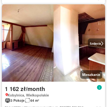
5
zdjęcia
Mieszkanie
1 162 zł/month
Kobylnica, Wielkopolskie
3 Pokoje
64 m²