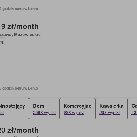
18 godzin temu w Lento
19 zł/month
szawa, Mazowieckie
ing
18 godzin temu w Lento
lnostojący
Dom
Komercyjne
Kawalerka
Ga
ki
2593 wyniki
983 wyniki
298 wyniki
48
20 zł/month