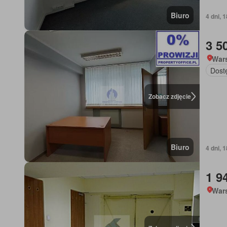
Biuro
4 dni, 
3 5
War
Dost
Zobacz zdjęcie
Biuro
4 dni, 
1 9
War