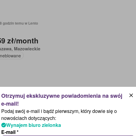
18 godzin temu w Lento
59 zł/month
szawa, Mazowieckie
meblowane
18 godzin temu w Lento
Podaj swój e-mail i bądź pierwszym, który dowie się o
89 zł/month
nowościach dotyczących:
Wynajem biuro zielonka
szawa, Mazowieckie
E-mail *