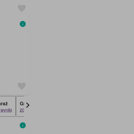
raż
Grunt
 wyniki
20 wyniki