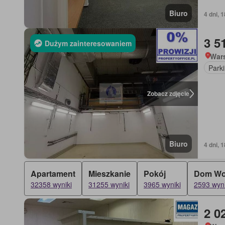
Biuro
4 dni, 
3 5
Dużym zainteresowaniem
War
Park
Zobacz zdjęcie
Biuro
4 dni, 
Apartament
Mieszkanie
Pokój
Dom Wo
32358 wyniki
31255 wyniki
3965 wyniki
2593 wyni
2 0