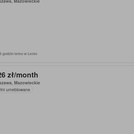
szawa, Mazowieckie
18 godzin temu w Lento
26 zł/month
szawa, Mazowieckie
łni umeblowane