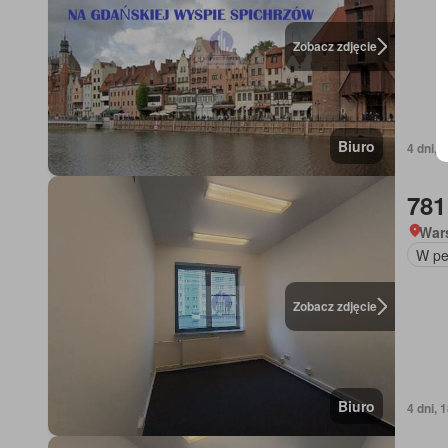
Zobacz zdjęcie
Biuro
4 dni, 
781
War
W pe
Zobacz zdjęcie
Biuro
4 dni, 