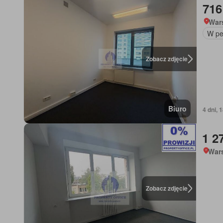
716
War
W pe
Zobacz zdjęcie
Biuro
4 dni, 
1 2
War
Zobacz zdjęcie