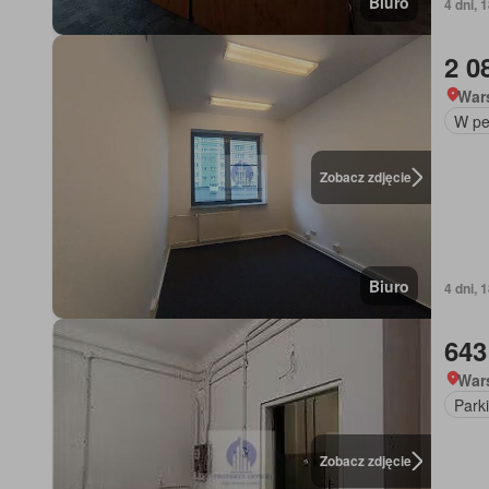
Biuro
4 dni, 
2 0
War
W pe
Zobacz zdjęcie
Biuro
4 dni, 
643
War
Park
Zobacz zdjęcie