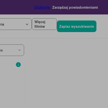
Ulubione
Zarządzaj powiadomieniami
Więcej
na
filtrów
Zapisz wyszukiwanie
ie