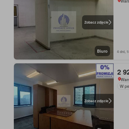
War
Zobacz zdjęcie
Biuro
4 dni, 
2 9
War
W pe
Zobacz zdjęcie