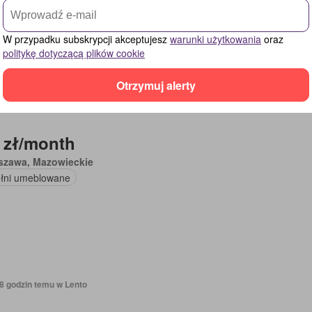
W przypadku subskrypcji akceptujesz
warunki użytkowania
oraz
politykę dotyczącą plików cookie
Otrzymuj alerty
18 godzin temu w Lento
 zł/month
szawa, Mazowieckie
łni umeblowane
18 godzin temu w Lento