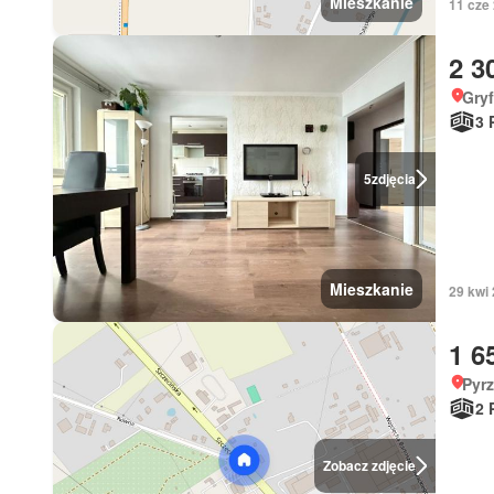
Mieszkanie
11 cze
2 3
Gry
3 
5
zdjęcia
Mieszkanie
29 kwi
1 6
Pyr
2 
Zobacz zdjęcie