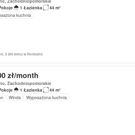
no, Zachodniopomorskie
Pokoje
1 Łazienka
44 m²
sażona kuchnia
eń, 3 dni temu w Rentumo
00 zł/month
no, Zachodniopomorskie
Pokoje
1 Łazienka
44 m²
on
Winda
Wyposażona kuchnia