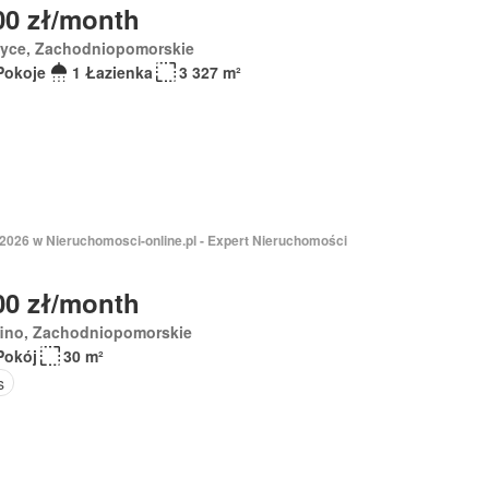
00 zł/month
zyce, Zachodniopomorskie
Pokoje
1 Łazienka
3 327 m²
 2026 w Nieruchomosci-online.pl - Expert Nieruchomości
00 zł/month
fino, Zachodniopomorskie
Pokój
30 m²
s