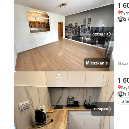
1 6
Pyr
2 
12
zdjęcia
Mieszkanie
18 cze
1 6
Gry
1 
Tara
12
zdjęcia