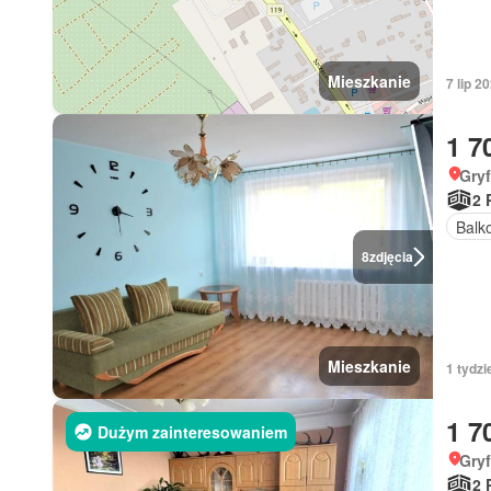
Mieszkanie
7 lip 
1 7
Gry
2 
Balk
8
zdjęcia
Mieszkanie
1 tydz
1 7
Dużym zainteresowaniem
Gry
2 