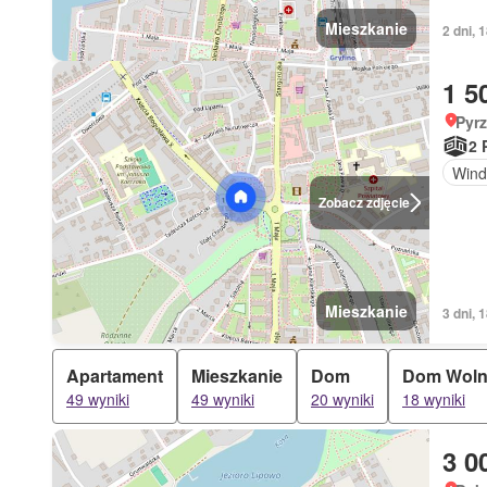
Mieszkanie
2 dni,
1 5
Pyr
2 
Wind
Zobacz zdjęcie
Mieszkanie
3 dni,
Apartament
Mieszkanie
Dom
Dom Woln
49 wyniki
49 wyniki
20 wyniki
18 wyniki
3 0