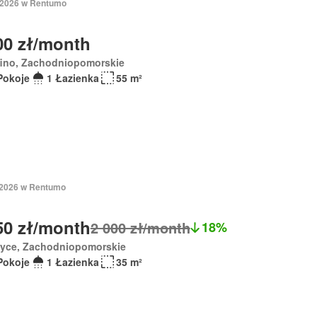
 2026 w Rentumo
00 zł/month
fino, Zachodniopomorskie
Pokoje
1 Łazienka
55 m²
 2026 w Rentumo
50 zł/month
2 000 zł/month
18%
zyce, Zachodniopomorskie
Pokoje
1 Łazienka
35 m²