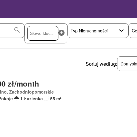
Ce
Sortuj według:
Domyśln
00 zł/month
fino, Zachodniopomorskie
Pokoje
1 Łazienka
55 m²