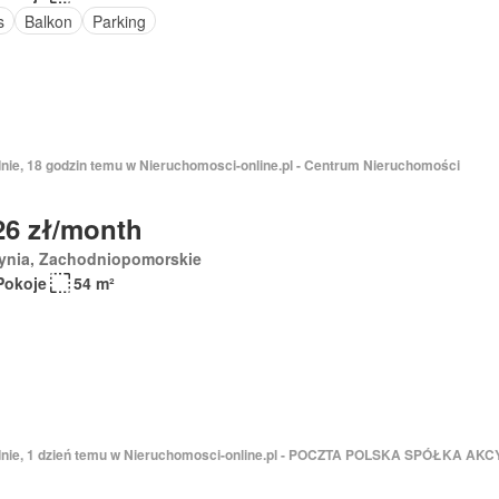
s
Balkon
Parking
dnie, 18 godzin temu w Nieruchomosci-online.pl - Centrum Nieruchomości
26 zł/month
ynia, Zachodniopomorskie
Pokoje
54 m²
dnie, 1 dzień temu w Nieruchomosci-online.pl - POCZTA POLSKA SPÓŁKA AK