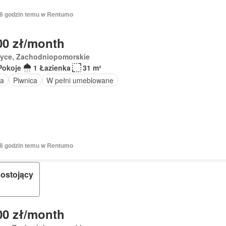
 18 godzin temu w Rentumo
00 zł/month
zyce, Zachodniopomorskie
Pokoje
1 Łazienka
31 m²
a
Piwnica
W pełni umeblowane
 18 godzin temu w Rentumo
ostojący
00 zł/month