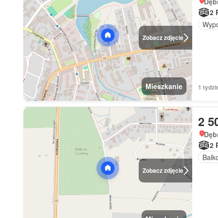
Dęb
2 
Wypo
Zobacz zdjęcie
Mieszkanie
1 tydzi
2 5
Dęb
2 
Balk
Zobacz zdjęcie