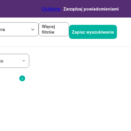
Ulubione
Zarządzaj powiadomieniami
Więcej
na
filtrów
Zapisz wyszukiwanie
ie