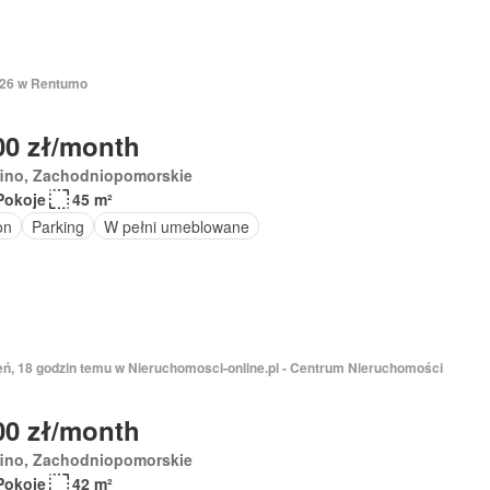
2026 w Rentumo
00 zł/month
fino, Zachodniopomorskie
Pokoje
45 m²
on
Parking
W pełni umeblowane
ień, 18 godzin temu w Nieruchomosci-online.pl - Centrum Nieruchomości
00 zł/month
fino, Zachodniopomorskie
Pokoje
42 m²