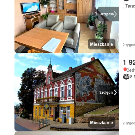
Tara
9
zdjęcia
Mieszkanie
2 tygo
1 9
Ced
2 
3
zdjęcia
Mieszkanie
2 tygo