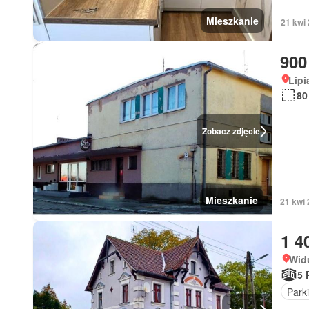
Mieszkanie
21 kwi
900
Lip
80
Zobacz zdjęcie
Mieszkanie
21 kwi
1 4
Wid
5 
Park