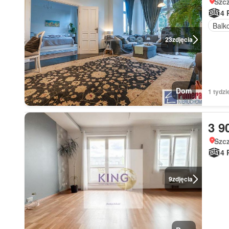
Szc
4 
Balk
23
zdjęcia
Dom
1 tydz
3 9
Szc
4 
9
zdjęcia