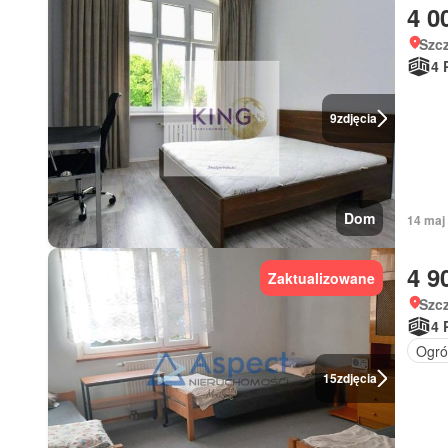
4 0
Szc
4 
9
zdjęcia
Dom
14 maj
4 9
Zaktualizowane
Szc
4 
Ogró
15
zdjęcia