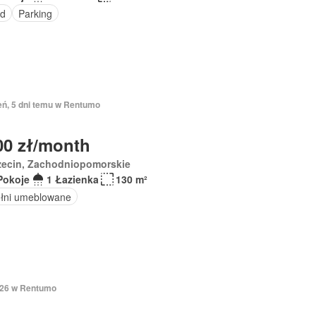
d
Parking
eń, 5 dni temu w Rentumo
00 zł/month
zecin, Zachodniopomorskie
Pokoje
1 Łazienka
130 m²
łni umeblowane
2026 w Rentumo