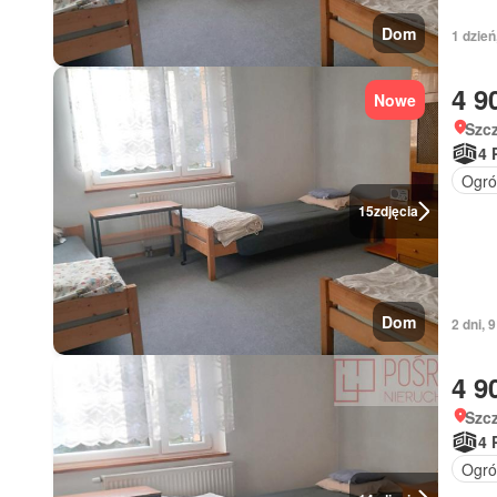
Dom
1 dzień
4 9
Nowe
Szc
4 
Ogró
15
zdjęcia
Dom
2 dni, 
4 9
Szc
4 
Ogró