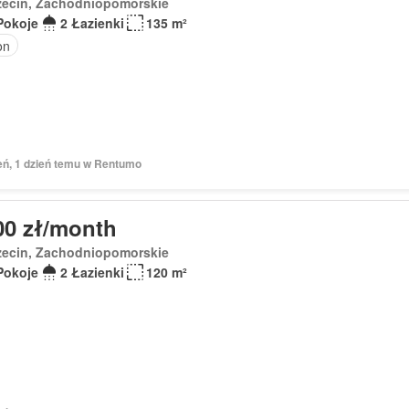
zecin, Zachodniopomorskie
Pokoje
2 Łazienki
135 m²
on
ień, 1 dzień temu w Rentumo
00 zł/month
zecin, Zachodniopomorskie
Pokoje
2 Łazienki
120 m²