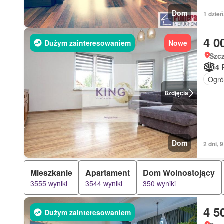
Dom
1 dzie
4 0
Dużym zainteresowaniem
Nowe
Szc
4 
Ogró
8
zdjęcia
Dom
2 dni,
Mieszkanie
Apartament
Dom Wolnostojący
3555 wyniki
3544 wyniki
350 wyniki
4 5
Dużym zainteresowaniem