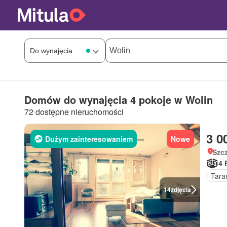
Domów do wynajęcia 4 pokoje w Wolin
72 dostępne nieruchomości
3 0
Dużym zainteresowaniem
Nowe
Szc
4 
Tara
14
zdjęcia