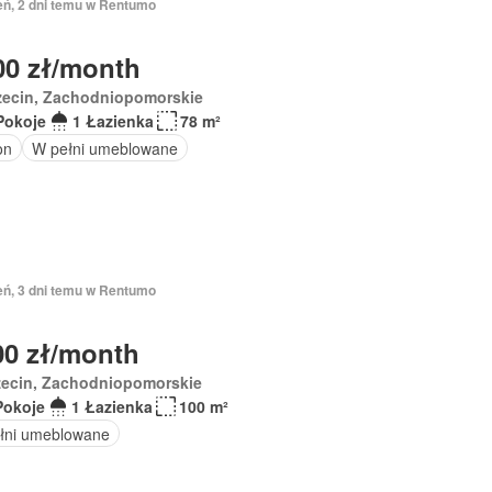
eń, 2 dni temu w Rentumo
00 zł/month
zecin, Zachodniopomorskie
Pokoje
1 Łazienka
78 m²
on
W pełni umeblowane
eń, 3 dni temu w Rentumo
00 zł/month
zecin, Zachodniopomorskie
Pokoje
1 Łazienka
100 m²
łni umeblowane