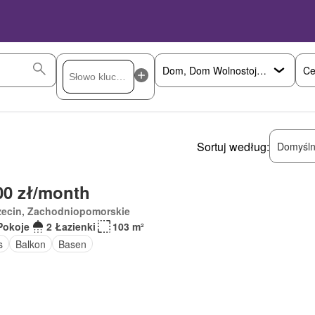
Ce
Sortuj według:
Domyśln
00 zł/month
zecin, Zachodniopomorskie
Pokoje
2 Łazienki
103 m²
s
Balkon
Basen