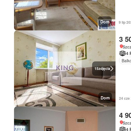
Dom
9 lip 
3 5
Szc
4 
Balk
15
zdjęcia
Dom
24 cze
4 9
Szc
4 