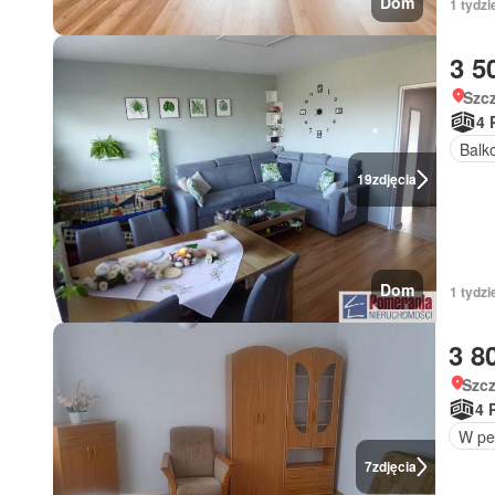
Dom
1 tydzi
3 5
Szc
4 
Balk
19
zdjęcia
Dom
1 tydzi
3 8
Szc
4 
W pe
7
zdjęcia