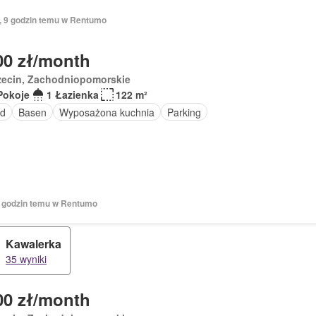
ń, 9 godzin temu w Rentumo
00 zł/month
zecin, Zachodniopomorskie
Pokoje
1 Łazienka
122 m²
d
Basen
Wyposażona kuchnia
Parking
 9 godzin temu w Rentumo
Kawalerka
35 wyniki
00 zł/month