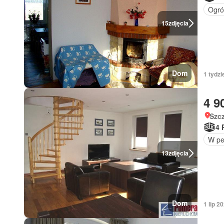
Ogró
15
zdjęcia
Dom
1 tydzi
4 9
Szc
4 
W pe
13
zdjęcia
Dom
1 lip 