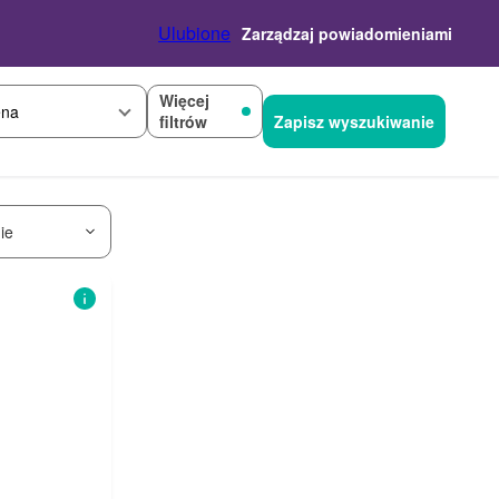
Ulubione
Zarządzaj powiadomieniami
Więcej
na
filtrów
Zapisz wyszukiwanie
ie