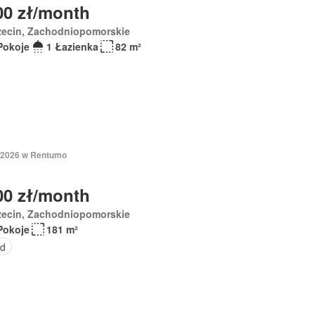
00 zł/month
zecin, Zachodniopomorskie
Pokoje
1 Łazienka
82 m²
 2026 w Rentumo
00 zł/month
zecin, Zachodniopomorskie
Pokoje
181 m²
d