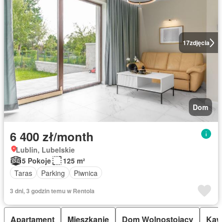
17
zdjęcia
Dom
6 400 zł/month
Lublin, Lubelskie
5 Pokoje
125 m²
Taras
Parking
Piwnica
3 dni, 3 godzin temu w Rentola
Apartament
Mieszkanie
Dom Wolnostojący
Kaw