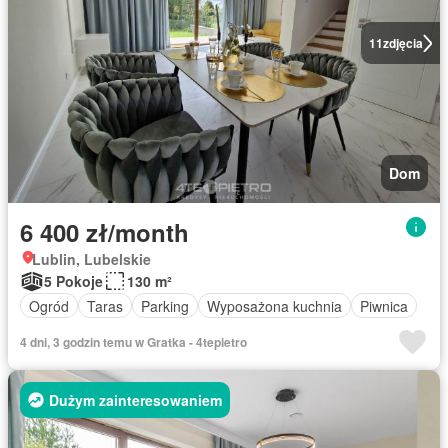
11
zdjęcia
Dom
6 400 zł/month
Lublin, Lubelskie
5 Pokoje
130 m²
Ogród
Taras
Parking
Wyposażona kuchnia
Piwnica
4 dni, 3 godzin temu w Gratka - 4tepietro
Dużym zainteresowaniem