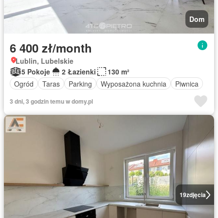
Dom
6 400 zł/month
Lublin, Lubelskie
5 Pokoje
2 Łazienki
130 m²
Ogród
Taras
Parking
Wyposażona kuchnia
Piwnica
3 dni, 3 godzin temu w domy.pl
19
zdjęcia