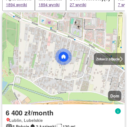
1894 wyniki
1894 wyniki
27 wyniki
7 wyn
Zobacz zdjęcie
Dom
6 400 zł/month
Lublin, Lubelskie
5 Pokoje
2 Łazienki
130 m²