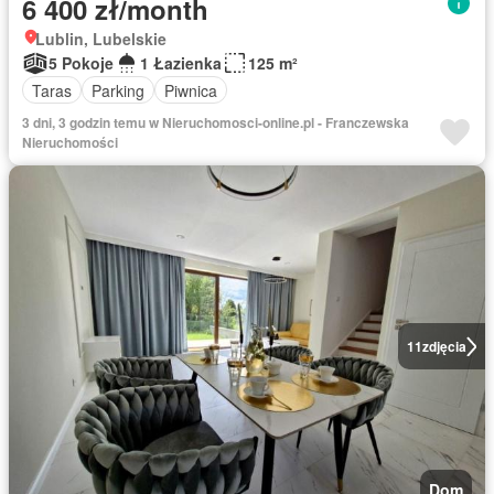
6 400 zł/month
Lublin, Lubelskie
5 Pokoje
1 Łazienka
125 m²
Taras
Parking
Piwnica
3 dni, 3 godzin temu w Nieruchomosci-online.pl - Franczewska
Nieruchomości
11
zdjęcia
Dom