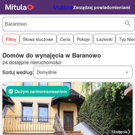
Ulubione
Zarządzaj powiadomieniami
Filtry
Słowa kluczowe
Cena
Pokoje
Łazienki
Typ Nie
Domów do wynajęcia w Baranowo
24 dostępne nieruchomości
Sortuj według:
Domyślnie
Dużym zainteresowaniem
12
zdjęcia