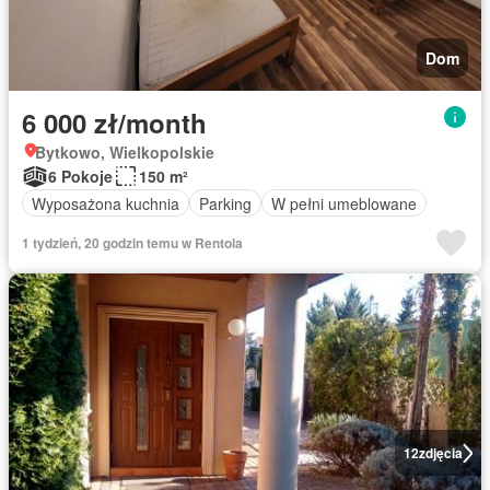
Dom
6 000 zł/month
Bytkowo, Wielkopolskie
6 Pokoje
150 m²
Wyposażona kuchnia
Parking
W pełni umeblowane
1 tydzień, 20 godzin temu w Rentola
12
zdjęcia