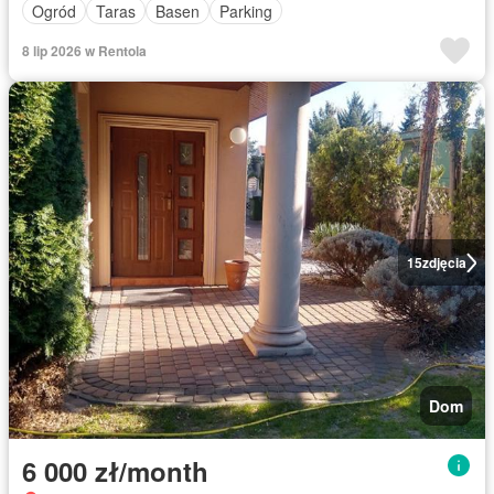
Ogród
Taras
Basen
Parking
8 lip 2026 w Rentola
15
zdjęcia
Dom
6 000 zł/month