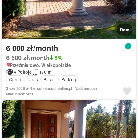
Dom
6 000 zł/month
6 500 zł/month
8%
Przeźmierowo, Wielkopolskie
4 Pokoje
170 m²
Ogród
Taras
Basen
Parking
3 cze 2026 w Nieruchomosci-online.pl - Vademecum
Nieruchomości