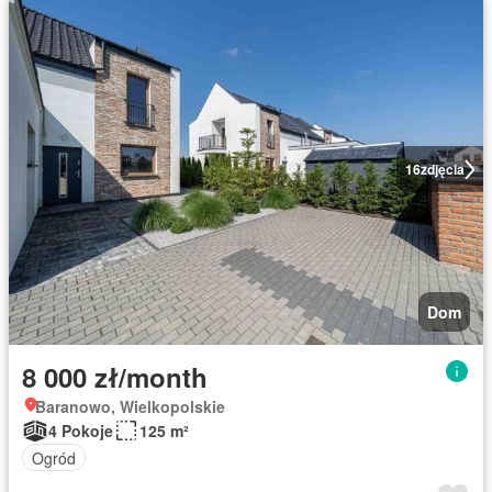
16
zdjęcia
Dom
8 000 zł/month
Baranowo, Wielkopolskie
4 Pokoje
125 m²
Ogród