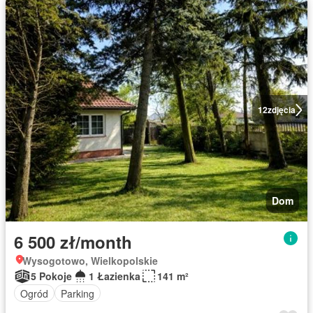
12
zdjęcia
Dom
6 500 zł/month
Wysogotowo, Wielkopolskie
5 Pokoje
1 Łazienka
141 m²
Ogród
Parking