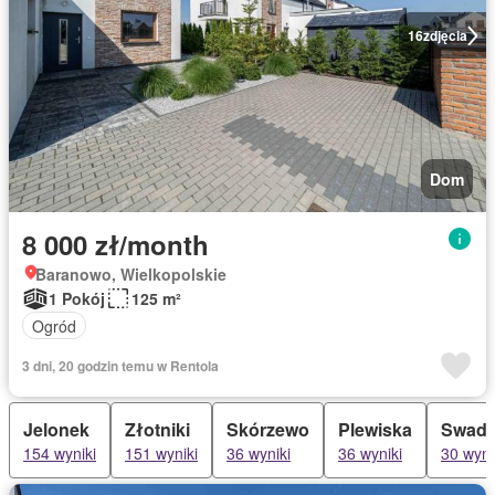
16
zdjęcia
Dom
8 000 zł/month
Baranowo, Wielkopolskie
1 Pokój
125 m²
Ogród
3 dni, 20 godzin temu w Rentola
Jelonek
Złotniki
Skórzewo
Plewiska
Swadz
154 wyniki
151 wyniki
36 wyniki
36 wyniki
30 wyni