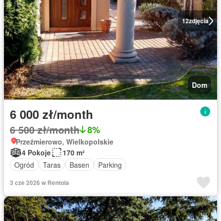
12
zdjęcia
Dom
6 000 zł/month
6 500 zł/month
8%
Przeźmierowo, Wielkopolskie
4 Pokoje
170 m²
Ogród
Taras
Basen
Parking
3 cze 2026 w Rentola