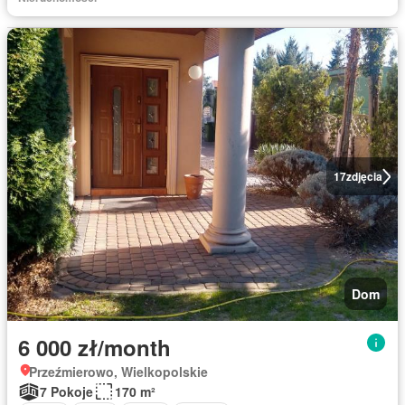
17
zdjęcia
Dom
6 000 zł/month
Przeźmierowo, Wielkopolskie
7 Pokoje
170 m²