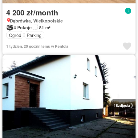
4 200 zł/month
Dąbrówka, Wielkopolskie
4 Pokoje
81 m²
Ogród
Parking
1 tydzień, 20 godzin temu w Rentola
18
zdjęcia