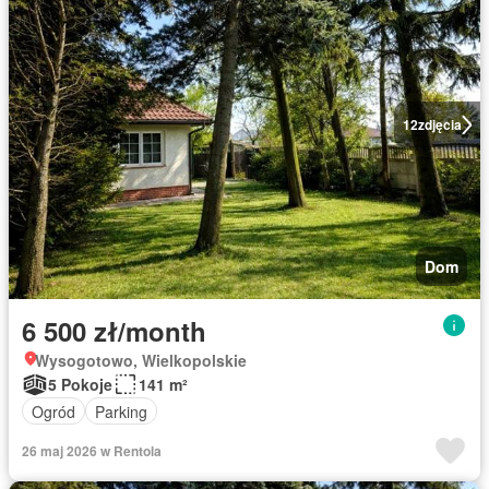
12
zdjęcia
Dom
6 500 zł/month
Wysogotowo, Wielkopolskie
5 Pokoje
141 m²
Ogród
Parking
26 maj 2026 w Rentola