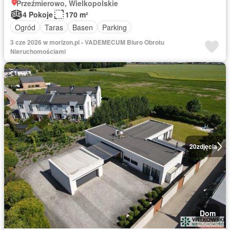
Przeźmierowo, Wielkopolskie
4 Pokoje
170 m²
Ogród
Taras
Basen
Parking
3 cze 2026 w morizon.pl - VADEMECUM Biuro Obrotu
Nieruchomościami
20
zdjęcia
Dom