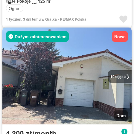
4 Pokoje
125 m²
Ogród
1 tydzień, 3 dni temu w Gratka - RE/MAX Polska
Dużym zainteresowaniem
Nowe
10
zdjęcia
Dom
4 300 zł/month