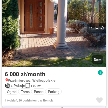
15
zdjęcia
Dom
6 000 zł/month
Przeźmierowo, Wielkopolskie
4 Pokoje
170 m²
Ogród
Taras
Basen
Parking
1 tydzień, 20 godzin temu w Rentola