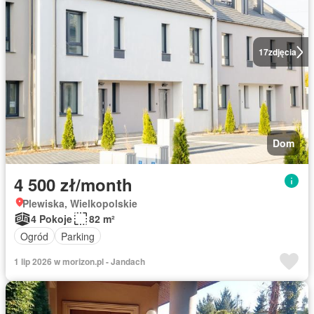
17
zdjęcia
Dom
4 500 zł/month
Plewiska, Wielkopolskie
4 Pokoje
82 m²
Ogród
Parking
1 lip 2026 w morizon.pl - Jandach