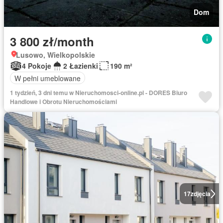
Dom
3 800 zł/month
Lusowo, Wielkopolskie
4 Pokoje
2 Łazienki
190 m²
W pełni umeblowane
1 tydzień, 3 dni temu w Nieruchomosci-online.pl - DORES Biuro
Handlowe i Obrotu Nieruchomościami
17
zdjęcia