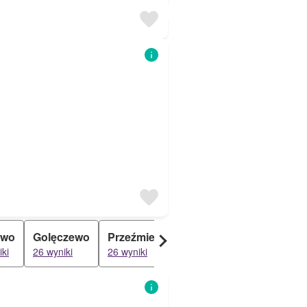
owo
Golęczewo
Przeźmierowo
Rokietnica
Chyby
iki
26 wyniki
26 wyniki
25 wyniki
25 wyni