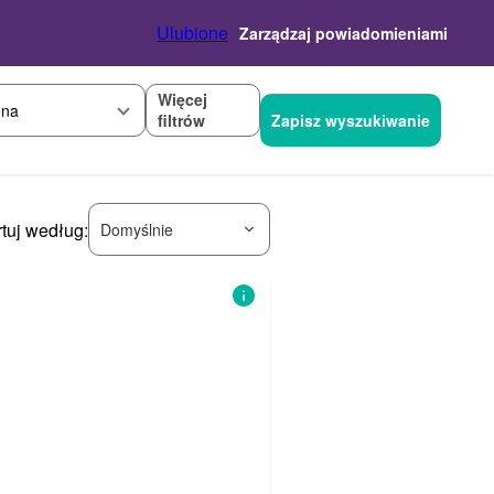
Ulubione
Zarządzaj powiadomieniami
Więcej
na
filtrów
Zapisz wyszukiwanie
tuj według:
Domyślnie