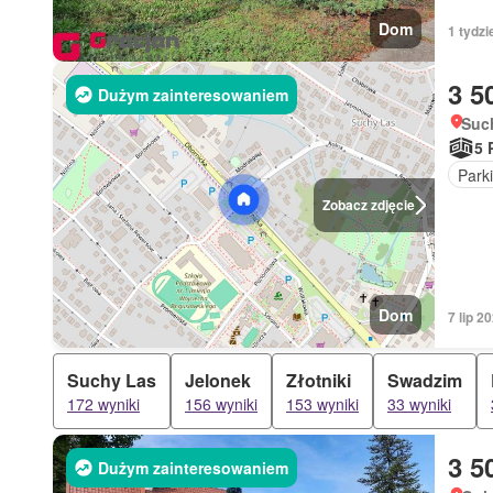
Dom
1 tydzi
3 5
Dużym zainteresowaniem
Such
5 
Park
Zobacz zdjęcie
Dom
7 lip 
Suchy Las
Jelonek
Złotniki
Swadzim
172 wyniki
156 wyniki
153 wyniki
33 wyniki
3 5
Dużym zainteresowaniem