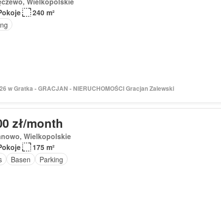
ęczewo, Wielkopolskie
Pokoje
240 m²
ing
2026 w Gratka - GRACJAN - NIERUCHOMOŚCI Gracjan Zalewski
00 zł/month
anowo, Wielkopolskie
Pokoje
175 m²
s
Basen
Parking