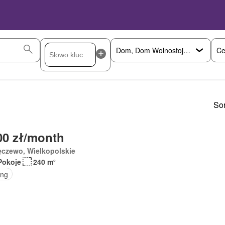
Ce
Sor
00 zł/month
ęczewo, Wielkopolskie
Pokoje
240 m²
ing