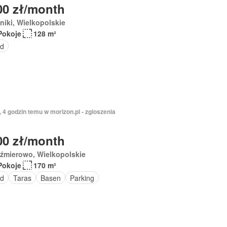
00 zł/month
niki, Wielkopolskie
Pokoje
128 m²
d
, 4 godzin temu w morizon.pl - zgloszenia
00 zł/month
źmierowo, Wielkopolskie
Pokoje
170 m²
d
Taras
Basen
Parking