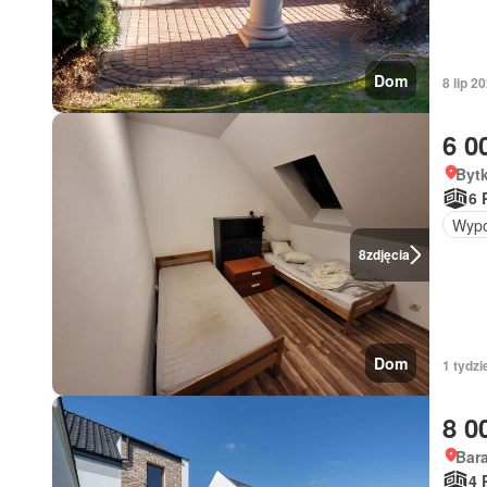
Dom
8 lip 2
6 0
Byt
6 
Wypo
8
zdjęcia
Dom
1 tydzi
8 0
Bar
4 