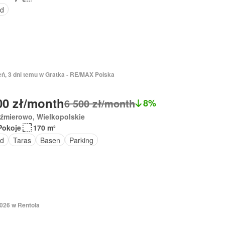
d
eń, 3 dni temu w Gratka - RE/MAX Polska
00 zł/month
6 500 zł/month
8%
źmierowo, Wielkopolskie
Pokoje
170 m²
d
Taras
Basen
Parking
2026 w Rentola