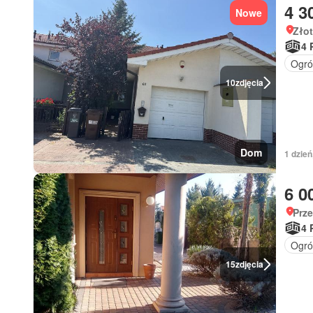
4 3
Nowe
Złot
4 
Ogró
10
zdjęcia
Dom
1 dzień
6 0
Prze
4 
Ogró
15
zdjęcia