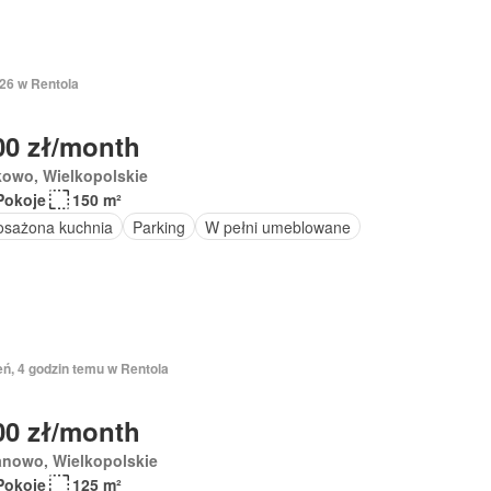
026 w Rentola
00 zł/month
kowo, Wielkopolskie
Pokoje
150 m²
sażona kuchnia
Parking
W pełni umeblowane
eń, 4 godzin temu w Rentola
00 zł/month
anowo, Wielkopolskie
Pokoje
125 m²