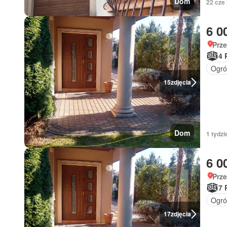
Dom
22 cze 
6 0
Prze
4 
Ogró
15
zdjęcia
Dom
1 tydzi
6 0
Prze
7 
Ogró
17
zdjęcia