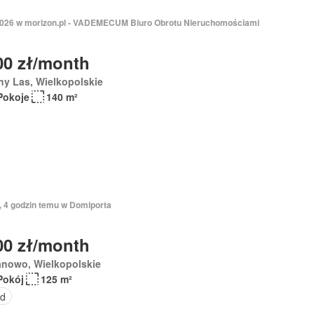
2026 w morizon.pl - VADEMECUM Biuro Obrotu Nieruchomościami
00 zł/month
y Las, Wielkopolskie
Pokoje
140 m²
, 4 godzin temu w Domiporta
00 zł/month
anowo, Wielkopolskie
Pokój
125 m²
d