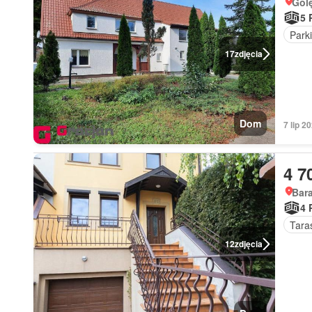
Gol
5 
Park
17
zdjęcia
Dom
7 lip 
4 7
Bar
4 
Tara
12
zdjęcia