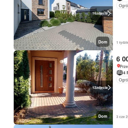
Ogró
16
zdjęcia
Dom
1 tydzi
6 0
Prze
4 
Ogró
12
zdjęcia
Dom
3 cze 