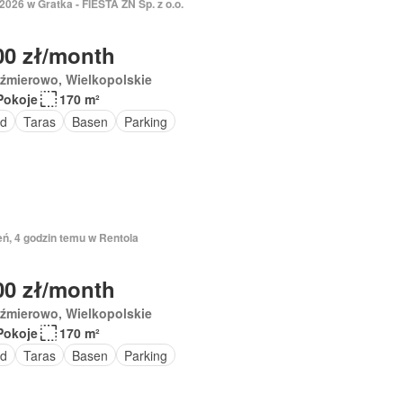
2026 w Gratka - FIESTA ZN Sp. z o.o.
00 zł/month
źmierowo, Wielkopolskie
Pokoje
170 m²
d
Taras
Basen
Parking
eń, 4 godzin temu w Rentola
00 zł/month
źmierowo, Wielkopolskie
Pokoje
170 m²
d
Taras
Basen
Parking