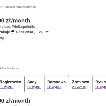
eń, 4 godzin temu w Rentola
00 zł/month
y Las, Wielkopolskie
Pokoje
1 Łazienka
240 m²
ing
2026 w Rentumo
Rogierówko
Sady
Baranowo
Złotkowo
Bytk
32 wyniki
30 wyniki
26 wyniki
26 wyniki
26 wyn
00 zł/month