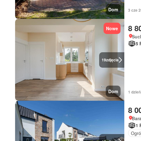
Dom
3 cze 
8 8
Nowe
Such
5 
19
zdjęcia
Dom
1 dzień
8 0
Bar
1 
Ogró