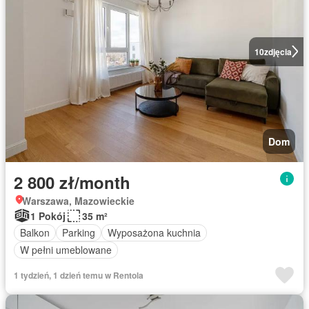
10
zdjęcia
Dom
2 800 zł/month
Warszawa, Mazowieckie
1 Pokój
35 m²
Balkon
Parking
Wyposażona kuchnia
W pełni umeblowane
1 tydzień, 1 dzień temu w Rentola