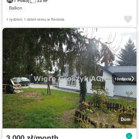
1 Pokój
33 m²
Balkon
1 tydzień, 1 dzień temu w Rentola
13
zdjęcia
Dom
3 000 zł/month