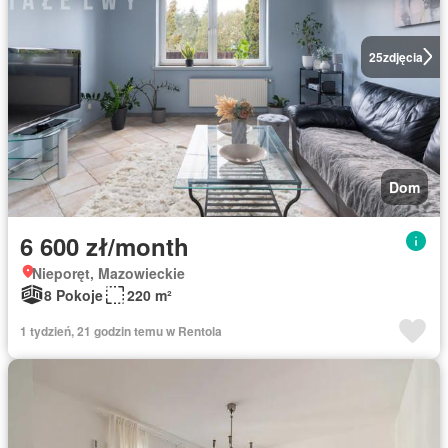
25
zdjęcia
Dom
6 600 zł/month
Nieporęt, Mazowieckie
8 Pokoje
220 m²
1 tydzień, 21 godzin temu w Rentola