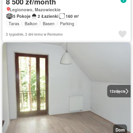
8 500 zł/month
Legionowo, Mazowieckie
5 Pokoje
2 Łazienki
160 m²
Taras
Balkon
Basen
Parking
2 tygodnie, 2 dni temu w Rentumo
12
zdjęcia
Dom