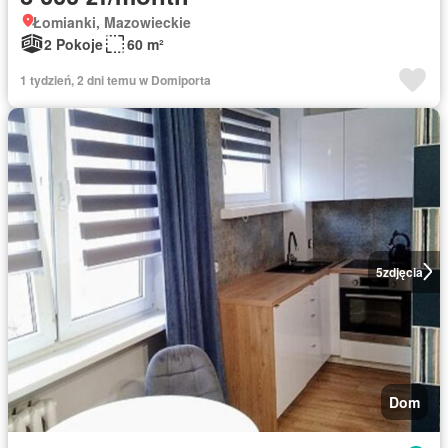
Łomianki, Mazowieckie
2 Pokoje
60 m²
1 tydzień, 2 dni temu w Domiporta
5
zdjęcia
Dom