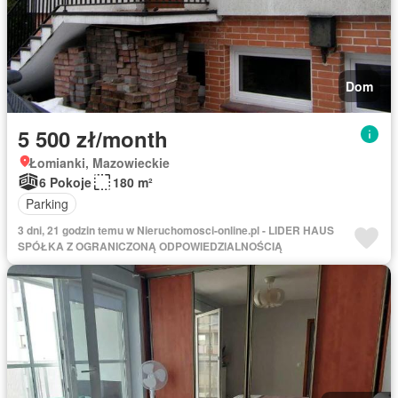
Dom
5 500 zł/month
Łomianki, Mazowieckie
6 Pokoje
180 m²
Parking
3 dni, 21 godzin temu w Nieruchomosci-online.pl - LIDER HAUS
SPÓŁKA Z OGRANICZONĄ ODPOWIEDZIALNOŚCIĄ