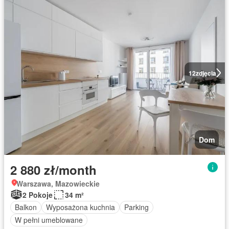
12
zdjęcia
Dom
2 880 zł/month
Warszawa, Mazowieckie
2 Pokoje
34 m²
Balkon
Wyposażona kuchnia
Parking
W pełni umeblowane