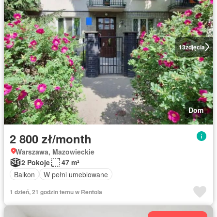
13
zdjęcia
Dom
2 800 zł/month
Warszawa, Mazowieckie
2 Pokoje
47 m²
Balkon
W pełni umeblowane
1 dzień, 21 godzin temu w Rentola