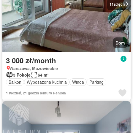
11
zdjęcia
Dom
3 000 zł/month
Warszawa, Mazowieckie
3 Pokoje
64 m²
Balkon
Wyposażona kuchnia
Winda
Parking
1 tydzień, 21 godzin temu w Rentola