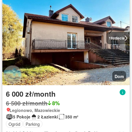
19
zdjęcia
Dom
6 000 zł/month
6 500 zł/month
8%
Legionowo, Mazowieckie
5 Pokoje
2 Łazienki
350 m²
Ogród
Parking