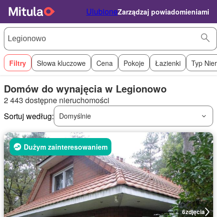
Ulubione
Zarządzaj powiadomieniami
Filtry
Słowa kluczowe
Cena
Pokoje
Łazienki
Typ Nie
Domów do wynajęcia w Legionowo
2 443 dostępne nieruchomości
Sortuj według:
Domyślnie
Dużym zainteresowaniem
6
zdjęcia