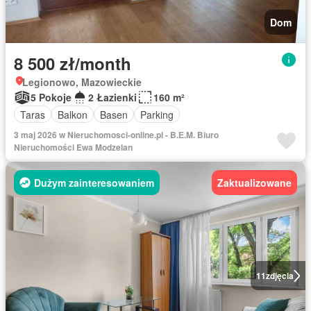
Dom
8 500 zł/month
Legionowo, Mazowieckie
5 Pokoje
2 Łazienki
160 m²
Taras
Balkon
Basen
Parking
3 maj 2026 w Nieruchomosci-online.pl - B.E.M. Biuro
Nieruchomości Ewa Modzelan
Dużym zainteresowaniem
Zaktualizowane
11
zdjęcia