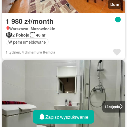
Dom
1 980 zł/month
Warszawa, Mazowieckie
2 Pokoje
46 m²
W pełni umeblowane
1 tydzień, 4 dni temu w Rentola
13
zdjęcia
Zapisz wyszukiwanie