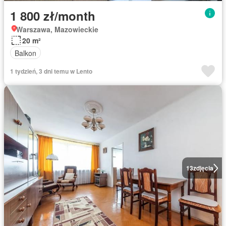
1 800 zł/month
Warszawa, Mazowieckie
20 m²
Balkon
1 tydzień, 3 dni temu w Lento
13
zdjęcia