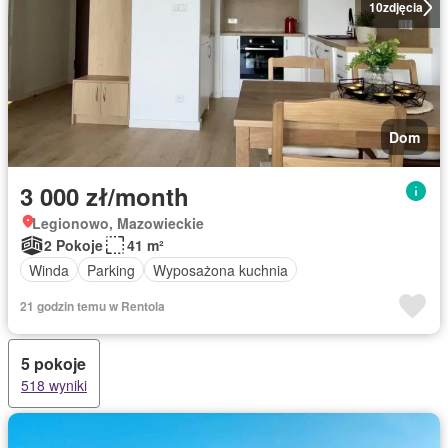
10
zdjęcia
Dom
3 000 zł/month
Legionowo, Mazowieckie
2 Pokoje
41 m²
Winda
Parking
Wyposażona kuchnia
21 godzin temu w Rentola
5 pokoje
518 wyniki