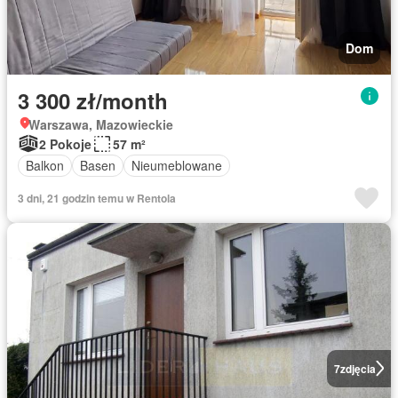
Dom
3 300 zł/month
Warszawa, Mazowieckie
2 Pokoje
57 m²
Balkon
Basen
Nieumeblowane
3 dni, 21 godzin temu w Rentola
7
zdjęcia