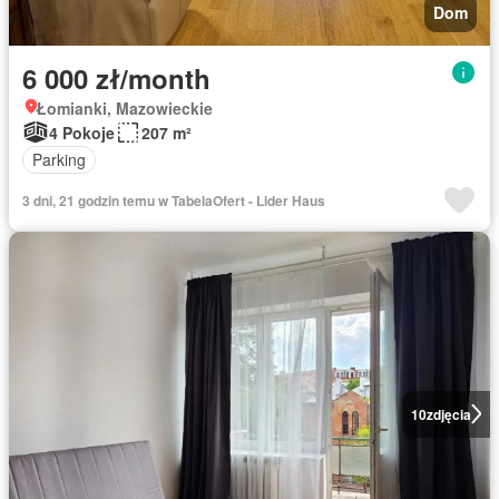
Dom
6 000 zł/month
Łomianki, Mazowieckie
4 Pokoje
207 m²
Parking
3 dni, 21 godzin temu w TabelaOfert - Lider Haus
10
zdjęcia