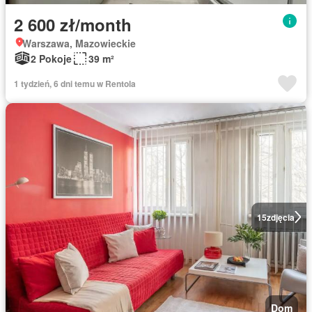
2 600 zł/month
Warszawa, Mazowieckie
2 Pokoje
39 m²
1 tydzień, 6 dni temu w Rentola
15
zdjęcia
Dom