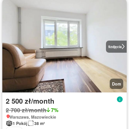
9
zdjęcia
Dom
2 500 zł/month
2 700 zł/month
7%
Warszawa, Mazowieckie
1 Pokój
38 m²