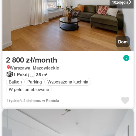
10
zdjęcia
Dom
2 800 zł/month
Warszawa, Mazowieckie
1 Pokój
35 m²
Balkon
Parking
Wyposażona kuchnia
W pełni umeblowane
1 tydzień, 2 dni temu w Rentola