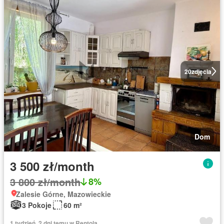
20
zdjęcia
Dom
3 500 zł/month
3 800 zł/month
8%
Zalesie Górne, Mazowieckie
3 Pokoje
60 m²
1 tydzień, 2 dni temu w Rentola