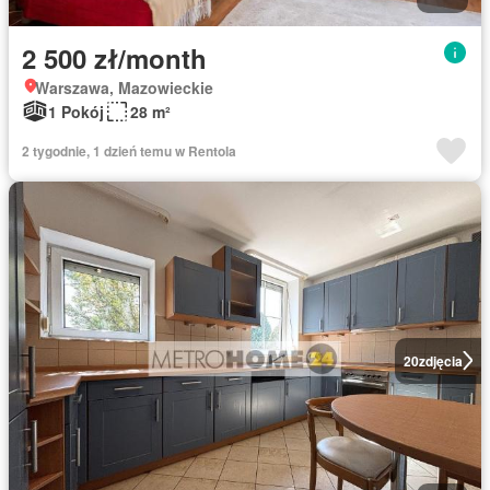
2 500 zł/month
Warszawa, Mazowieckie
1 Pokój
28 m²
2 tygodnie, 1 dzień temu w Rentola
20
zdjęcia