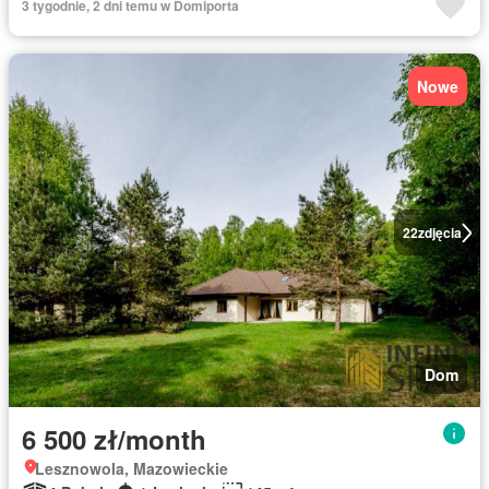
3 tygodnie, 2 dni temu w Domiporta
Nowe
22
zdjęcia
Dom
6 500 zł/month
Lesznowola, Mazowieckie