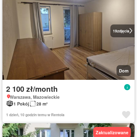
19
zdjęcia
Dom
2 100 zł/month
Warszawa, Mazowieckie
1 Pokój
28 m²
1 dzień, 10 godzin temu w Rentola
Zaktualizowane