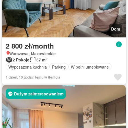
Dom
2 800 zł/month
Warszawa, Mazowieckie
2 Pokoje
37 m²
Wyposażona kuchnia
Parking
W pełni umeblowane
1 dzień, 10 godzin temu w Rentola
Dużym zainteresowaniem