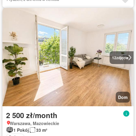
12
zdjęcia
Dom
2 500 zł/month
Warszawa, Mazowieckie
1 Pokój
33 m²