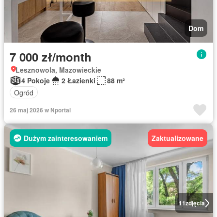
Dom
7 000 zł/month
Lesznowola, Mazowieckie
4 Pokoje
2 Łazienki
88 m²
Ogród
26 maj 2026 w Nportal
Dużym zainteresowaniem
Zaktualizowane
11
zdjęcia