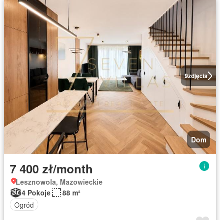
9
zdjęcia
Dom
7 400 zł/month
Lesznowola, Mazowieckie
4 Pokoje
88 m²
Ogród