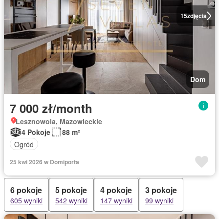
15
zdjęcia
Dom
7 000 zł/month
Lesznowola, Mazowieckie
4 Pokoje
88 m²
Ogród
25 kwi 2026 w Domiporta
6 pokoje
5 pokoje
4 pokoje
3 pokoje
605 wyniki
542 wyniki
147 wyniki
99 wyniki