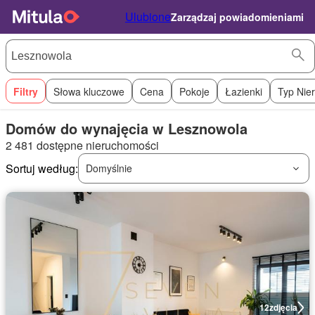
Ulubione
Zarządzaj powiadomieniami
Filtry
Słowa kluczowe
Cena
Pokoje
Łazienki
Typ Nie
Domów do wynajęcia w Lesznowola
2 481 dostępne nieruchomości
Sortuj według:
Domyślnie
12
zdjęcia