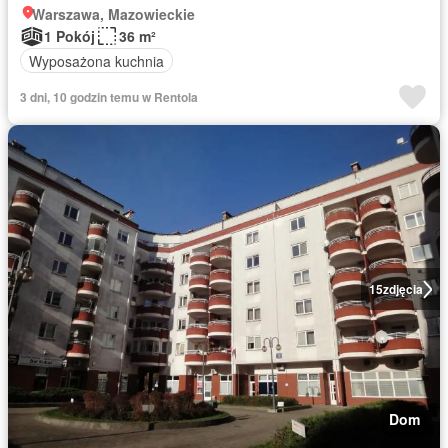
Warszawa, Mazowieckie
1 Pokój
36 m²
Wyposażona kuchnia
3 dni, 10 godzin temu w Rentola
15
zdjęcia
Dom