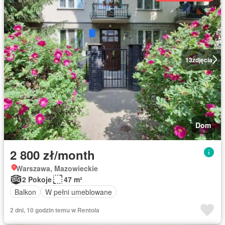
13
zdjęcia
Dom
2 800 zł/month
Warszawa, Mazowieckie
2 Pokoje
47 m²
Balkon
W pełni umeblowane
2 dni, 10 godzin temu w Rentola