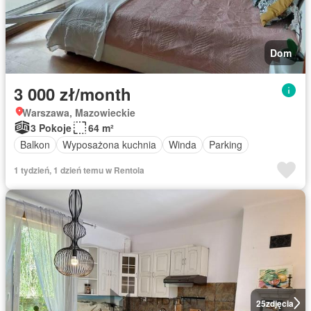
Dom
3 000 zł/month
Warszawa, Mazowieckie
3 Pokoje
64 m²
Balkon
Wyposażona kuchnia
Winda
Parking
1 tydzień, 1 dzień temu w Rentola
25
zdjęcia