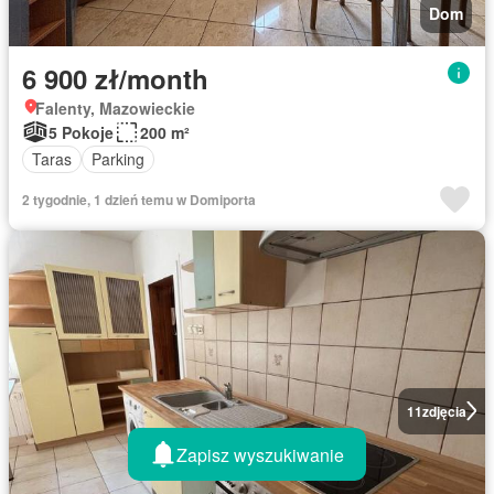
Dom
6 900 zł/month
Falenty, Mazowieckie
5 Pokoje
200 m²
Taras
Parking
2 tygodnie, 1 dzień temu w Domiporta
11
zdjęcia
Zapisz wyszukiwanie