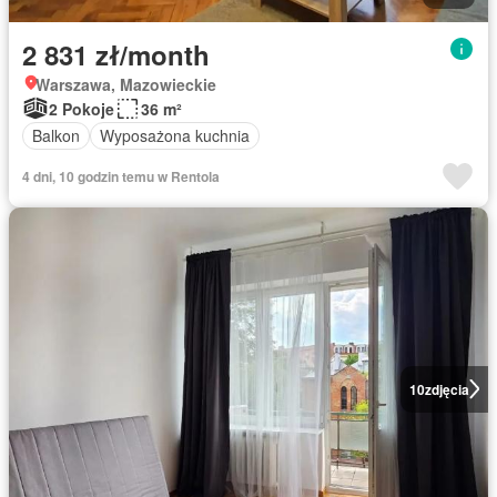
2 831 zł/month
Warszawa, Mazowieckie
2 Pokoje
36 m²
Balkon
Wyposażona kuchnia
4 dni, 10 godzin temu w Rentola
10
zdjęcia