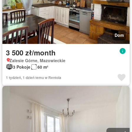
Dom
3 500 zł/month
Zalesie Górne, Mazowieckie
3 Pokoje
60 m²
1 tydzień, 1 dzień temu w Rentola