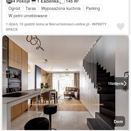
4 Pokoje
1 Łazienka
145 m²
Ogród
Taras
Wyposażona kuchnia
Parking
W pełni umeblowane
1 dzień, 10 godzin temu w Nieruchomosci-online.pl - INFINITY
SPACE
15
zdjęcia
Dom