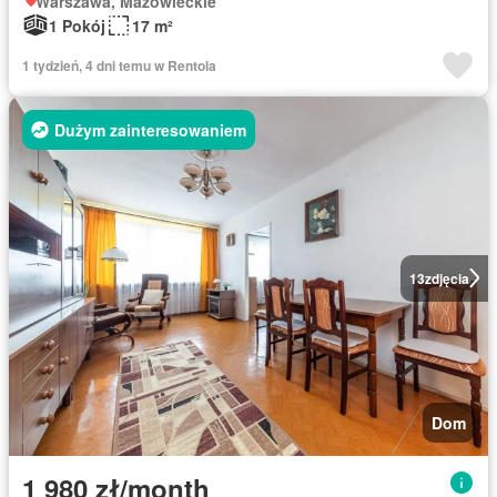
Warszawa, Mazowieckie
1 Pokój
17 m²
1 tydzień, 4 dni temu w Rentola
Dużym zainteresowaniem
13
zdjęcia
Dom
1 980 zł/month