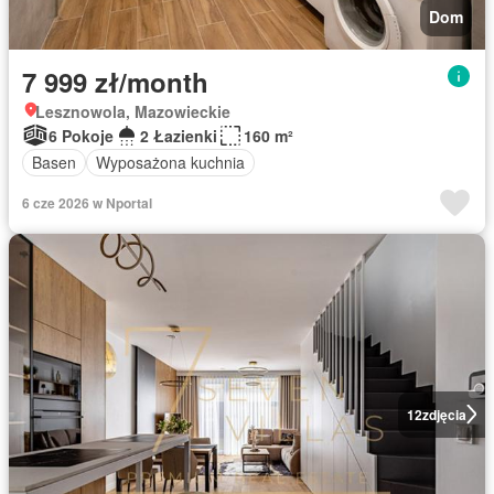
Dom
7 999 zł/month
Lesznowola, Mazowieckie
6 Pokoje
2 Łazienki
160 m²
Basen
Wyposażona kuchnia
6 cze 2026 w Nportal
12
zdjęcia