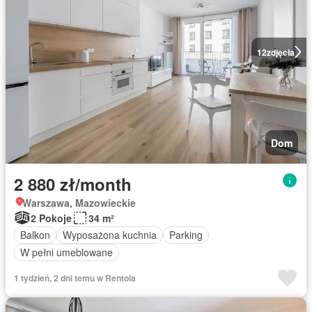
12
zdjęcia
Dom
2 880 zł/month
Warszawa, Mazowieckie
2 Pokoje
34 m²
Balkon
Wyposażona kuchnia
Parking
W pełni umeblowane
1 tydzień, 2 dni temu w Rentola