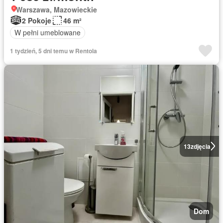
Warszawa, Mazowieckie
2 Pokoje
46 m²
W pełni umeblowane
1 tydzień, 5 dni temu w Rentola
13
zdjęcia
Dom