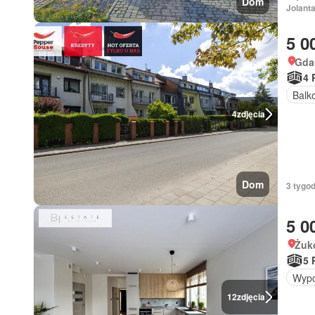
Dom
Jolant
5 0
Gda
4 
Balk
4
zdjęcia
Dom
3 tygod
5 0
Żuk
5 
Wypo
12
zdjęcia