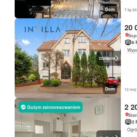
Dom
7 lip 
20 
Sop
6 
Wypo
22
zdjęcia
Dom
12 maj 
2 2
Dużym zainteresowaniem
Sta
2 
Ogró