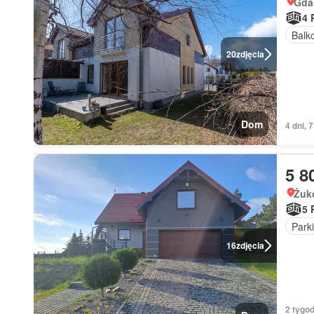
Gda
4 
Balk
20
zdjęcia
Dom
4 dni, 
5 8
Żuk
5 
Park
16
zdjęcia
2 tygo