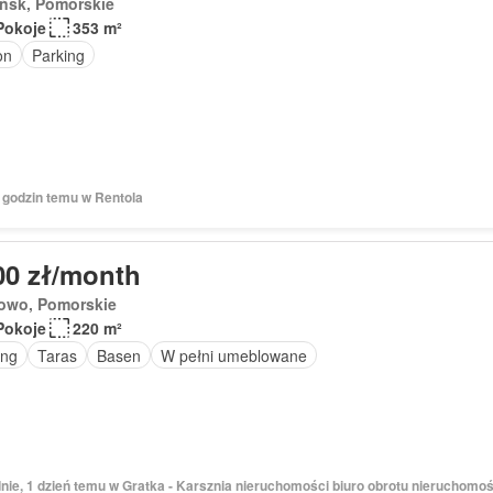
ńsk, Pomorskie
Pokoje
353 m²
on
Parking
7 godzin temu w Rentola
00 zł/month
owo, Pomorskie
Pokoje
220 m²
ing
Taras
Basen
W pełni umeblowane
dnie, 1 dzień temu w Gratka - Karsznia nieruchomości biuro obrotu nieruchomo