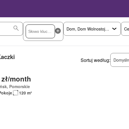
Ce
aczki
Sortuj według:
Domyśln
 zł/month
ńsk, Pomorskie
Pokoje
120 m²