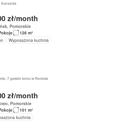
a Karsznia
00 zł/month
ńsk, Pomorskie
Pokoje
126 m²
on
Wyposażona kuchnia
nie, 7 godzin temu w Rentola
00 zł/month
owo, Pomorskie
Pokoje
101 m²
sażona kuchnia