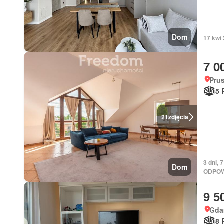
Dom
17 kwi
7 0
Pru
5 
21
zdjęcia
3 dni,
Dom
ODPOW
9 5
Gda
8 