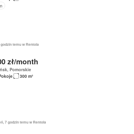
n
7 godzin temu w Rentola
00 zł/month
ńsk, Pomorskie
Pokoje
300 m²
eń, 7 godzin temu w Rentola