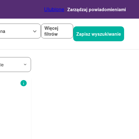
Ulubione
Zarządzaj powiadomieniami
Więcej
na
filtrów
Zapisz wyszukiwanie
ie