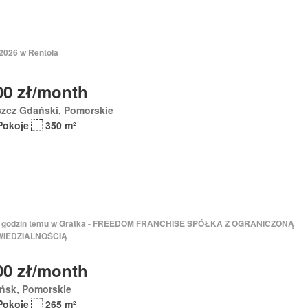
 2026 w Rentola
00 zł/month
szcz Gdański, Pomorskie
Pokoje
350 m²
 7 godzin temu w Gratka - FREEDOM FRANCHISE SPÓŁKA Z OGRANICZONĄ
IEDZIALNOŚCIĄ
00 zł/month
ńsk, Pomorskie
Pokoje
265 m²