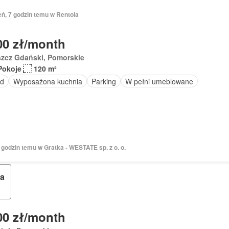
eń, 7 godzin temu w Rentola
00 zł/month
szcz Gdański, Pomorskie
Pokoje
120 m²
d
Wyposażona kuchnia
Parking
W pełni umeblowane
7 godzin temu w Gratka - WESTATE sp. z o. o.
ka
00 zł/month