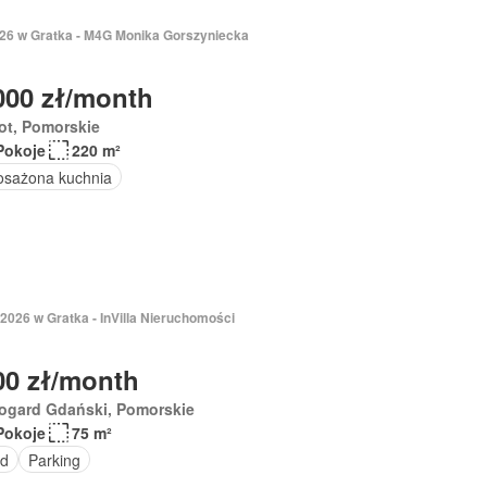
2026 w Gratka - M4G Monika Gorszyniecka
000 zł/month
ot, Pomorskie
Pokoje
220 m²
sażona kuchnia
2026 w Gratka - InVilla Nieruchomości
00 zł/month
rogard Gdański, Pomorskie
Pokoje
75 m²
d
Parking