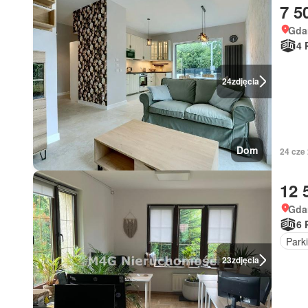
7 5
Gda
4 
24
zdjęcia
Dom
24 cze
12 
Gda
6 
Park
23
zdjęcia