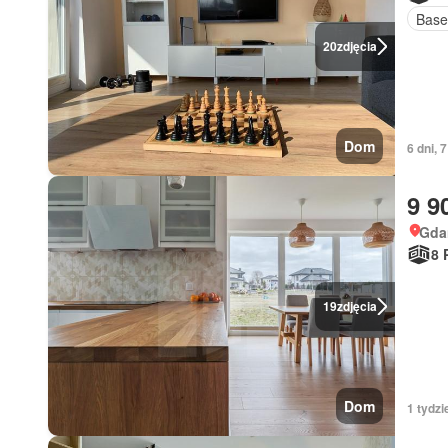
Base
20
zdjęcia
Dom
6 dni, 
9 9
Gda
8 
19
zdjęcia
Dom
1 tydzi