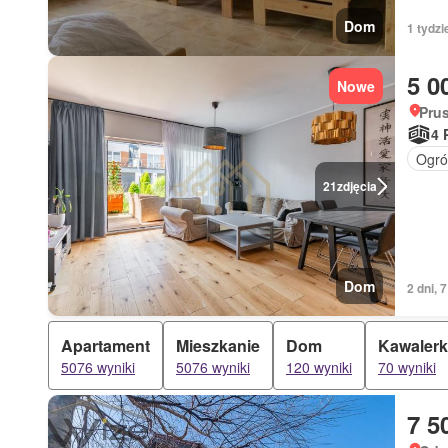
Dom
1 tydzi
5 0
Nowe
Pru
4 
Ogró
21
zdjęcia
Dom
2 dni, 
Apartament
Mieszkanie
Dom
Kawaler
5076 wyniki
5076 wyniki
120 wyniki
70 wyniki
7 5