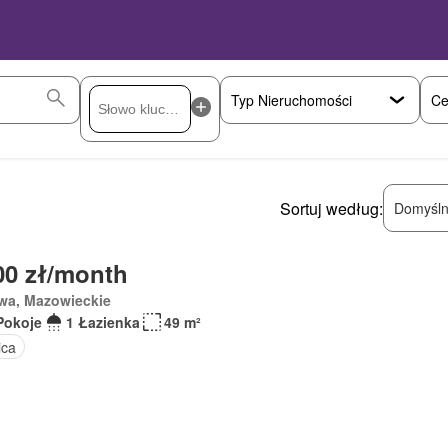
Ce
Sortuj według:
Domyśln
00 zł/month
wa, Mazowieckie
Pokoje
1 Łazienka
49 m²
ica