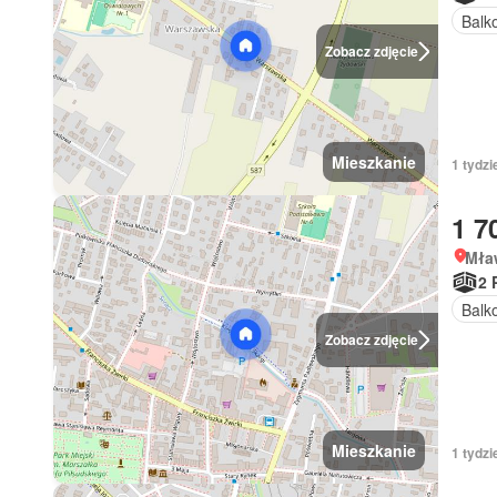
Balk
Zobacz zdjęcie
Mieszkanie
1 tydz
1 7
Mła
2 
Balk
Zobacz zdjęcie
Mieszkanie
1 tydzi