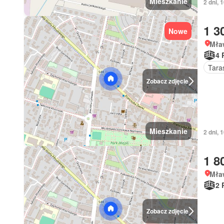
Mieszkanie
2 dni,
1 3
Nowe
Mła
4 
Tara
Zobacz zdjęcie
Mieszkanie
2 dni,
1 8
Mła
2 
Zobacz zdjęcie