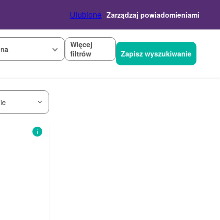
Ulubione
Zarządzaj powiadomieniami
Więcej
na
filtrów
Zapisz wyszukiwanie
ie