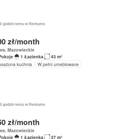
 10 godzin temu w Rentumo
00 zł/month
wa, Mazowieckie
Pokoje
1 Łazienka
43 m²
sażona kuchnia
W pełni umeblowane
 10 godzin temu w Rentumo
50 zł/month
wa, Mazowieckie
Pokoje
1 Łazienka
37 m²