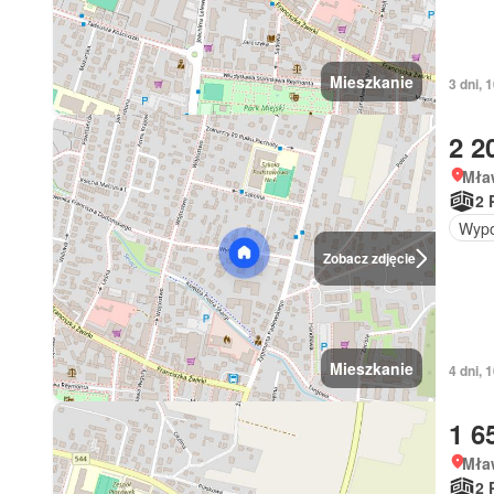
Mieszkanie
3 dni,
2 2
Mła
2 
Wypo
Zobacz zdjęcie
Mieszkanie
4 dni,
1 6
Mła
2 