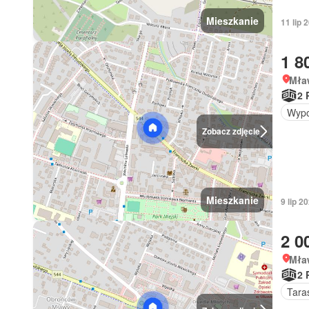
Mieszkanie
11 lip
1 8
Mła
2 
Wypo
Zobacz zdjęcie
Mieszkanie
9 lip 
2 0
Mła
2 
Tara