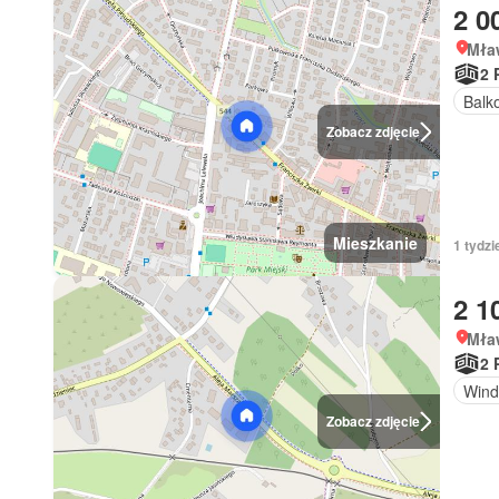
2 0
Mła
2 
Balk
Zobacz zdjęcie
Mieszkanie
1 tydzi
2 1
Mła
2 
Wind
Zobacz zdjęcie