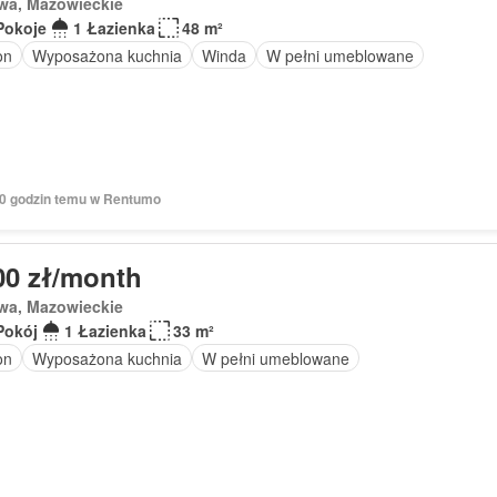
wa, Mazowieckie
Pokoje
1 Łazienka
48 m²
on
Wyposażona kuchnia
Winda
W pełni umeblowane
 10 godzin temu w Rentumo
00 zł/month
wa, Mazowieckie
Pokój
1 Łazienka
33 m²
on
Wyposażona kuchnia
W pełni umeblowane