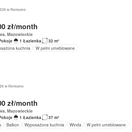
 2026 w Rentumo
00 zł/month
wa, Mazowieckie
Pokoje
1 Łazienka
32 m²
sażona kuchnia
W pełni umeblowane
2026 w Rentumo
00 zł/month
wa, Mazowieckie
Pokoje
1 Łazienka
37 m²
s
Balkon
Wyposażona kuchnia
Winda
W pełni umeblowane