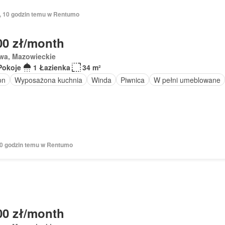
ń, 10 godzin temu w Rentumo
00 zł/month
wa, Mazowieckie
Pokoje
1 Łazienka
34 m²
on
Wyposażona kuchnia
Winda
Piwnica
W pełni umeblowane
 10 godzin temu w Rentumo
00 zł/month