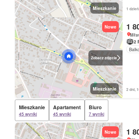
Mieszkanie
1 dzie
1 8
Nowe
Mła
2 
Balk
Zobacz zdjęcie
Mieszkanie
2 dni,
Mieszkanie
Apartament
Biuro
45 wyniki
45 wyniki
7 wyniki
1 8
Nowe