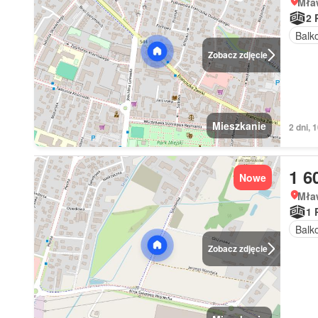
Mła
2 
Balk
Zobacz zdjęcie
Mieszkanie
2 dni,
1 6
Nowe
Mła
1 
Balk
Zobacz zdjęcie