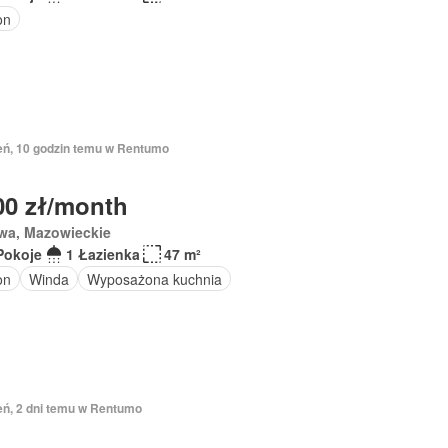
on
ień, 10 godzin temu w Rentumo
00 zł/month
wa, Mazowieckie
Pokoje
1 Łazienka
47 m²
on
Winda
Wyposażona kuchnia
eń, 2 dni temu w Rentumo