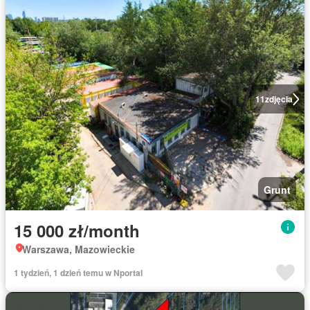
11
zdjęcia
Grunt
15 000 zł/month
Warszawa, Mazowieckie
1 tydzień, 1 dzień temu w Nportal