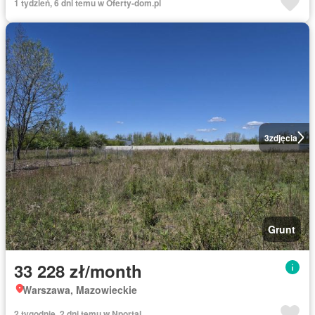
1 tydzień, 6 dni temu w Oferty-dom.pl
3
zdjęcia
Grunt
33 228 zł/month
Warszawa, Mazowieckie
2 tygodnie, 2 dni temu w Nportal