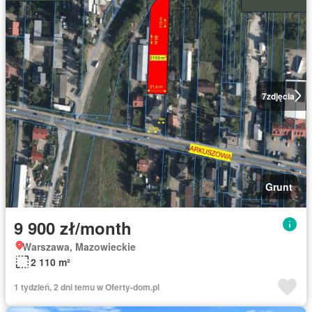
7
zdjęcia
Grunt
9 900 zł/month
Warszawa, Mazowieckie
2 110 m²
1 tydzień, 2 dni temu w Oferty-dom.pl