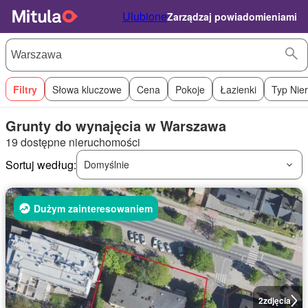
Ulubione
Zarządzaj powiadomieniami
Filtry
Słowa kluczowe
Cena
Pokoje
Łazienki
Typ Nie
Grunty do wynajęcia w Warszawa
19 dostępne nieruchomości
Sortuj według:
Domyślnie
Dużym zainteresowaniem
2
zdjęcia