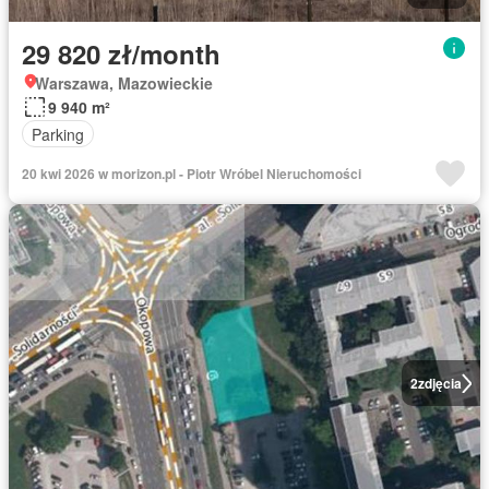
29 820 zł/month
Warszawa, Mazowieckie
9 940 m²
Parking
20 kwi 2026 w morizon.pl - Piotr Wróbel Nieruchomości
2
zdjęcia