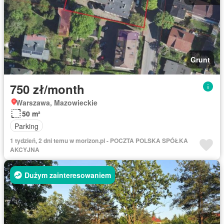
Grunt
750 zł/month
Warszawa, Mazowieckie
50 m²
Parking
1 tydzień, 2 dni temu w morizon.pl - POCZTA POLSKA SPÓŁKA
AKCYJNA
Dużym zainteresowaniem