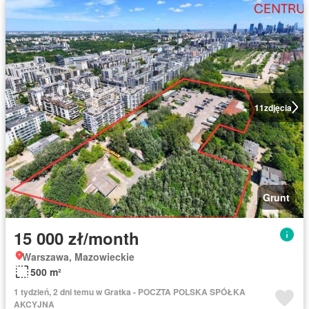
11
zdjęcia
Grunt
15 000 zł/month
Warszawa, Mazowieckie
500 m²
1 tydzień, 2 dni temu w Gratka - POCZTA POLSKA SPÓŁKA
AKCYJNA