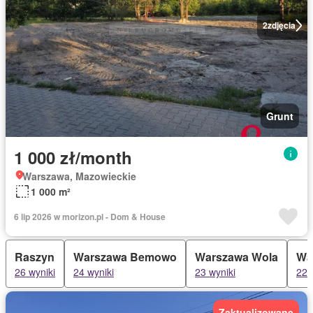
2
zdjęcia
Grunt
1 000 zł/month
Warszawa, Mazowieckie
1 000 m²
6 lip 2026 w morizon.pl - Dom & House
Raszyn
Warszawa Bemowo
Warszawa Wola
Wa
26 wyniki
24 wyniki
23 wyniki
22 
Zaktualizowane