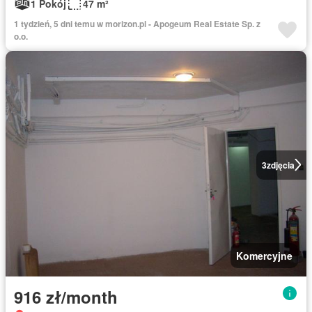
1 Pokój
47 m²
1 tydzień, 5 dni temu w morizon.pl - Apogeum Real Estate Sp. z
o.o.
3
zdjęcia
Komercyjne
916 zł/month