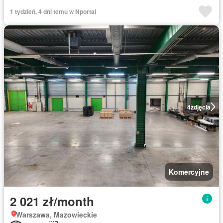
1 tydzień, 4 dni temu w Nportal
4
zdjęcia
Komercyjne
2 021 zł/month
Warszawa, Mazowieckie