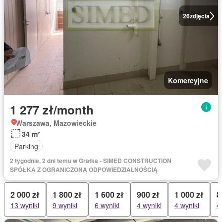
26
zdjęcia
Komercyjne
1 277 zł/month
Warszawa, Mazowieckie
34 m²
Parking
2 tygodnie, 2 dni temu w Gratka - SIMED CONSTRUCTION
SPÓŁKA Z OGRANICZONĄ ODPOWIEDZIALNOŚCIĄ
2 000 zł
1 800 zł
1 600 zł
900 zł
1 000 zł
8
13 wyniki
9 wyniki
6 wyniki
4 wyniki
4 wyniki
4