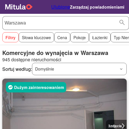
Ulubione
Zarządzaj powiadomieniami
Filtry
Słowa kluczowe
Cena
Pokoje
Łazienki
Typ Nie
Komercyjne do wynajęcia w Warszawa
945 dostępne nieruchomości
Sortuj według:
Domyślnie
Dużym zainteresowaniem
3
zdjęcia