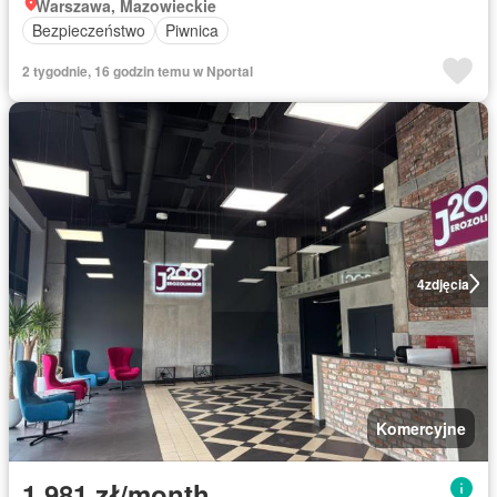
Warszawa, Mazowieckie
Bezpieczeństwo
Piwnica
2 tygodnie, 16 godzin temu w Nportal
4
zdjęcia
Komercyjne
1 981 zł/month