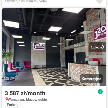
1 tydzień, 3 dni temu w Nportal
5
zdjęcia
Komercyjne
3 587 zł/month
Warszawa, Mazowieckie
Parking