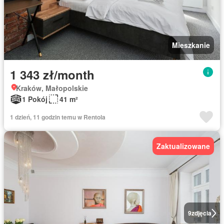
Mieszkanie
1 343 zł/month
Kraków, Małopolskie
1 Pokój
41 m²
1 dzień, 11 godzin temu w Rentola
Zaktualizowane
9
zdjęcia