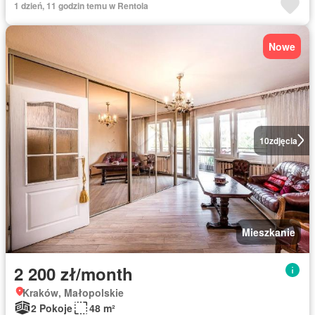
1 dzień, 11 godzin temu w Rentola
Nowe
10
zdjęcia
Mieszkanie
2 200 zł/month
Kraków, Małopolskie
2 Pokoje
48 m²