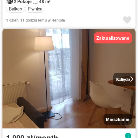
2 Pokoje
48 m²
Balkon
Piwnica
1 dzień, 11 godzin temu w Rentola
Zaktualizowane
6
zdjęcia
Mieszkanie
1 900 zł/month