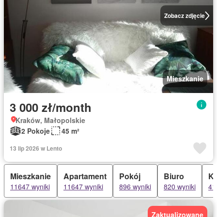
Zobacz zdjęcie
Mieszkanie
3 000 zł/month
Kraków, Małopolskie
2 Pokoje
45 m²
13 lip 2026 w Lento
Mieszkanie
Apartament
Pokój
Biuro
K
11647 wyniki
11647 wyniki
896 wyniki
820 wyniki
41
Zaktualizowane