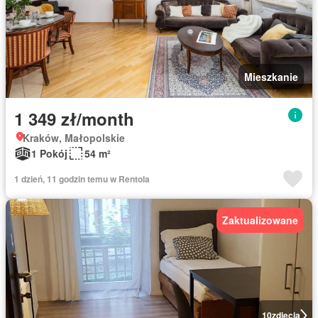
Mieszkanie
1 349 zł/month
Kraków, Małopolskie
1 Pokój
54 m²
1 dzień, 11 godzin temu w Rentola
Zaktualizowane
10
zdjęcia