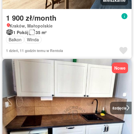
1 900 zł/month
Kraków, Małopolskie
1 Pokój
35 m²
Balkon
Winda
1 dzień, 11 godzin temu w Rentola
Nowe
8
zdjęcia