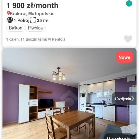
1 900 zł/month
Kraków, Małopolskie
1 Pokój
35 m²
Balkon
Piwnica
1 dzień, 11 godzin temu w Rentola
Nowe
10
zdjęcia
Mieszkanie