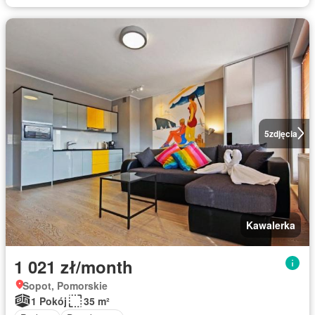
5
zdjęcia
Kawalerka
1 021 zł/month
Sopot, Pomorskie
1 Pokój
35 m²