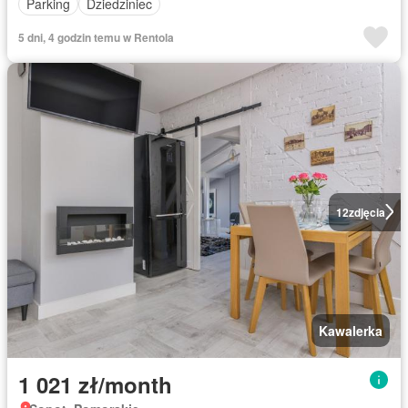
Parking
Dziedziniec
5 dni, 4 godzin temu w Rentola
12
zdjęcia
Kawalerka
1 021 zł/month