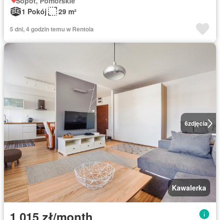
Sopot, Pomorskie
1 Pokój
29 m²
5 dni, 4 godzin temu w Rentola
6
zdjęcia
Kawalerka
1 015 zł/month