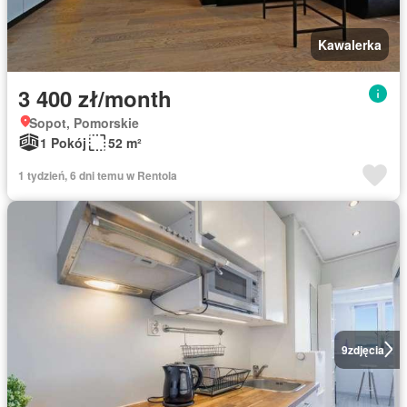
Kawalerka
3 400 zł/month
Sopot, Pomorskie
1 Pokój
52 m²
1 tydzień, 6 dni temu w Rentola
9
zdjęcia