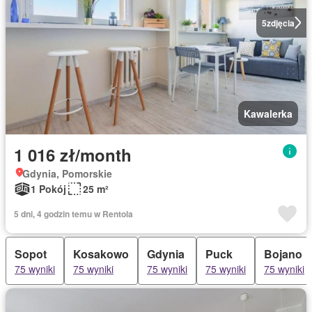
5
zdjęcia
Kawalerka
1 016 zł/month
Gdynia, Pomorskie
1 Pokój
25 m²
5 dni, 4 godzin temu w Rentola
Sopot
Kosakowo
Gdynia
Puck
Bojano
75 wyniki
75 wyniki
75 wyniki
75 wyniki
75 wyniki