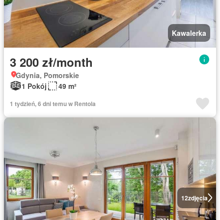
Kawalerka
3 200 zł/month
Gdynia, Pomorskie
1 Pokój
49 m²
1 tydzień, 6 dni temu w Rentola
12
zdjęcia