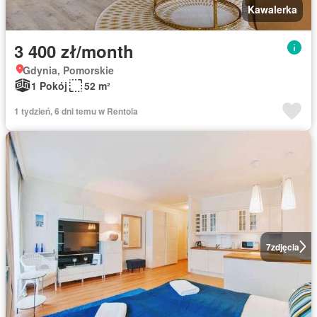
Kawalerka
3 400 zł/month
Gdynia, Pomorskie
1 Pokój
52 m²
1 tydzień, 6 dni temu w Rentola
7
zdjęcia