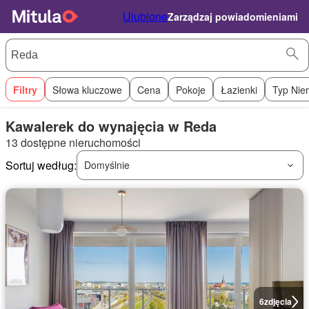
Ulubione
Zarządzaj powiadomieniami
Filtry
Słowa kluczowe
Cena
Pokoje
Łazienki
Typ Nie
Kawalerek do wynajęcia w Reda
13 dostępne nieruchomości
Sortuj według:
Domyślnie
6
zdjęcia