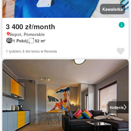
Kawalerka
3 400 zł/month
Sopot, Pomorskie
1 Pokój
52 m²
1 tydzień, 6 dni temu w Rentola
6
zdjęcia