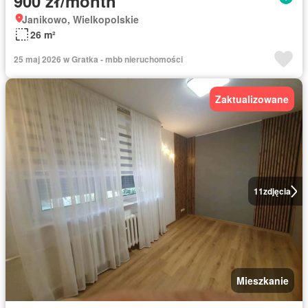
900 zł/month
Janikowo, Wielkopolskie
26 m²
25 maj 2026 w Gratka - mbb nieruchomości
Zaktualizowane
11
zdjęcia
Mieszkanie