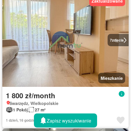
Zaktualizowane
7
zdjęcia
Mieszkanie
1 800 zł/month
Swarzędz, Wielkopolskie
1 Pokój
27 m²
Zapisz wyszukiwanie
1 dzień, 16 godzin temu w Rentola