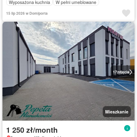
Wyposażona kuchnia
W pełni umeblowane
15 lip 2026 w Domiporta
17
zdjęcia
Mieszkanie
1 250 zł/month