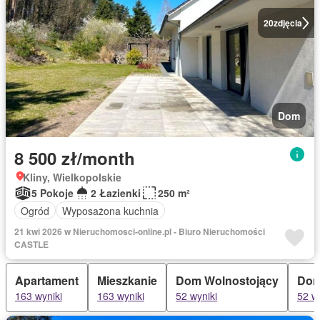
20
zdjęcia
Dom
8 500 zł/month
Kliny, Wielkopolskie
5 Pokoje
2 Łazienki
250 m²
Ogród
Wyposażona kuchnia
21 kwi 2026 w Nieruchomosci-online.pl - Biuro Nieruchomości
CASTLE
Apartament
Mieszkanie
Dom Wolnostojący
Do
163 wyniki
163 wyniki
52 wyniki
52 w