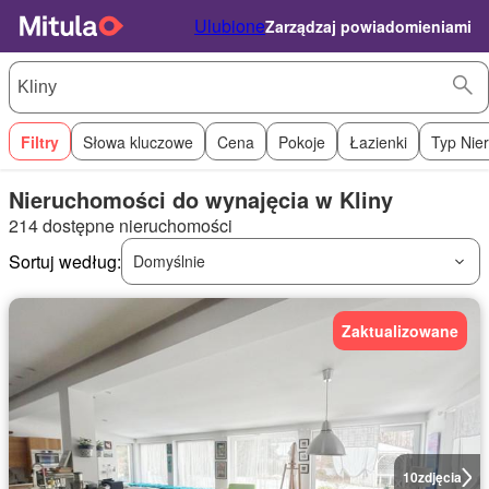
Ulubione
Zarządzaj powiadomieniami
Filtry
Słowa kluczowe
Cena
Pokoje
Łazienki
Typ Nie
Nieruchomości do wynajęcia w Kliny
214 dostępne nieruchomości
Sortuj według:
Domyślnie
Zaktualizowane
10
zdjęcia