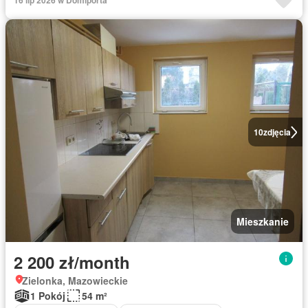
16 lip 2026 w Domiporta
10
zdjęcia
Mieszkanie
2 200 zł/month
Zielonka, Mazowieckie
1 Pokój
54 m²