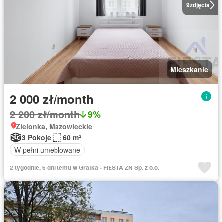
9
zdjęcia
Mieszkanie
2 000 zł/month
2 200 zł/month
9%
Zielonka, Mazowieckie
3 Pokoje
60 m²
W pełni umeblowane
2 tygodnie, 6 dni temu w Gratka - FIESTA ZN Sp. z o.o.