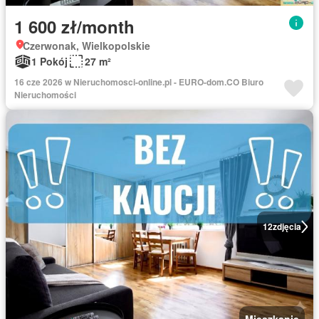
1 600 zł/month
Czerwonak, Wielkopolskie
1 Pokój
27 m²
16 cze 2026 w Nieruchomosci-online.pl - EURO-dom.CO Biuro
Nieruchomości
12
zdjęcia