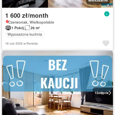
Mieszkanie
1 600 zł/month
Czerwonak, Wielkopolskie
1 Pokój
26 m²
Wyposażona kuchnia
16 cze 2026 w Rentola
12
zdjęcia