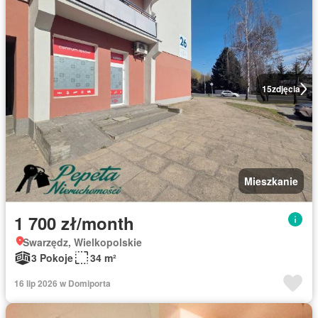
15
zdjęcia
Mieszkanie
1 700 zł/month
Swarzędz, Wielkopolskie
3 Pokoje
34 m²
16 lip 2026 w Domiporta