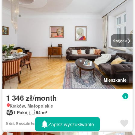
9
zdjęcia
Mieszkanie
1 346 zł/month
Kraków, Małopolskie
1 Pokój
54 m²
5 dni, 9 godzin temu w Rentola
Zapisz wyszukiwanie