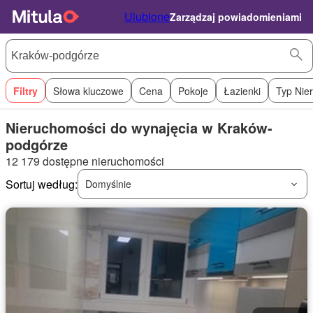
Ulubione
Zarządzaj powiadomieniami
Filtry
Słowa kluczowe
Cena
Pokoje
Łazienki
Typ Nie
Nieruchomości do wynajęcia w Kraków-
podgórze
12 179 dostępne nieruchomości
Sortuj według:
Domyślnie