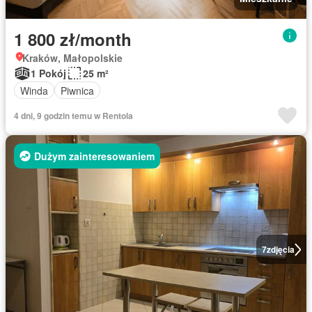
1 800 zł/month
Kraków, Małopolskie
1 Pokój
25 m²
Winda
Piwnica
4 dni, 9 godzin temu w Rentola
Dużym zainteresowaniem
7
zdjęcia