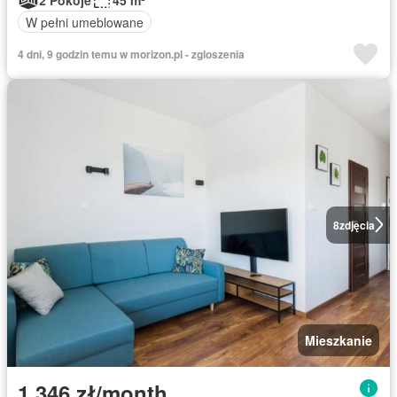
2 Pokoje
45 m²
W pełni umeblowane
4 dni, 9 godzin temu w morizon.pl - zgloszenia
8
zdjęcia
Mieszkanie
1 346 zł/month