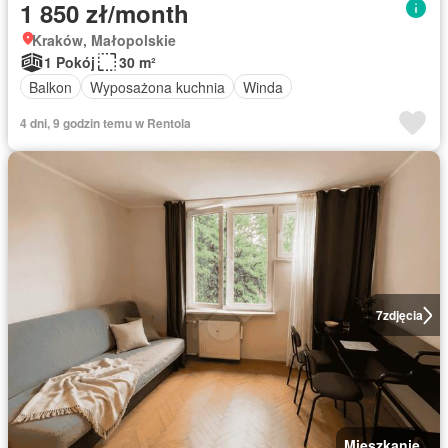
1 850 zł/month
Kraków, Małopolskie
1 Pokój
30 m²
Balkon
Wyposażona kuchnia
Winda
4 dni, 9 godzin temu w Rentola
7
zdjęcia
Mieszkanie