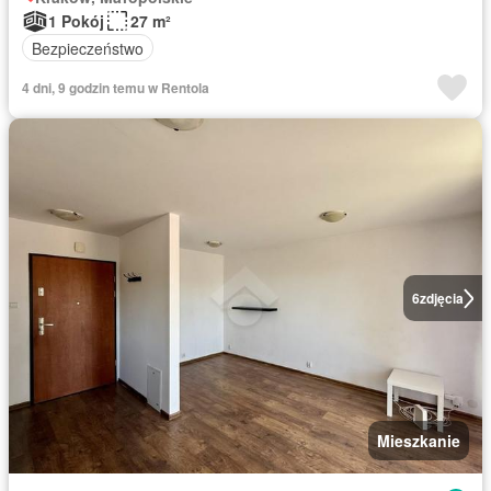
1 Pokój
27 m²
Bezpieczeństwo
4 dni, 9 godzin temu w Rentola
6
zdjęcia
Mieszkanie