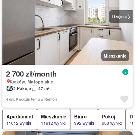
11
zdjęcia
Mieszkanie
2 700 zł/month
Kraków, Małopolskie
2 Pokoje
47 m²
4 dni, 9 godzin temu w Rentola
Apartament
Mieszkanie
Biuro
Pokój
Do
11612 wyniki
11612 wyniki
992 wyniki
908 wyniki
48