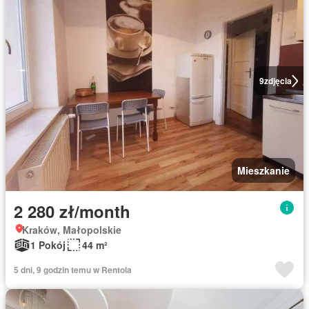
9
zdjęcia
Mieszkanie
2 280 zł/month
Kraków, Małopolskie
1 Pokój
44 m²
5 dni, 9 godzin temu w Rentola