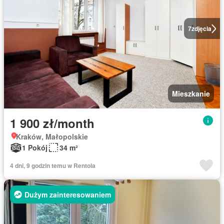
7
zdjęcia
Mieszkanie
1 900 zł/month
Kraków, Małopolskie
1 Pokój
34 m²
4 dni, 9 godzin temu w Rentola
Dużym zainteresowaniem