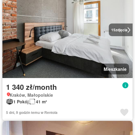
15
zdjęcia
Mieszkanie
1 340 zł/month
Kraków, Małopolskie
1 Pokój
41 m²
5 dni, 9 godzin temu w Rentola