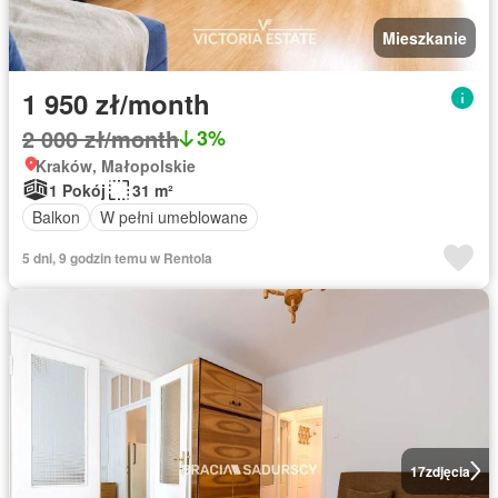
Mieszkanie
1 950 zł/month
2 000 zł/month
3%
Kraków, Małopolskie
1 Pokój
31 m²
Balkon
W pełni umeblowane
5 dni, 9 godzin temu w Rentola
17
zdjęcia