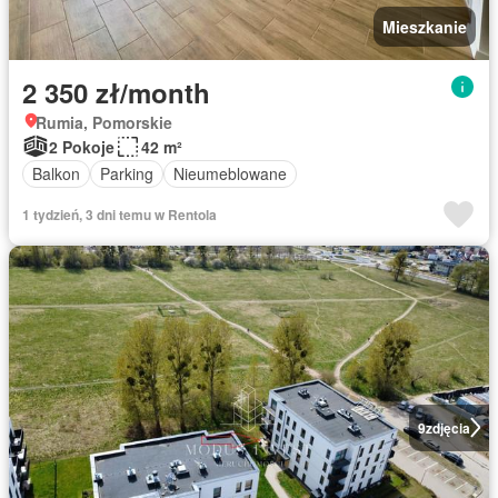
Mieszkanie
2 350 zł/month
Rumia, Pomorskie
2 Pokoje
42 m²
Balkon
Parking
Nieumeblowane
1 tydzień, 3 dni temu w Rentola
9
zdjęcia