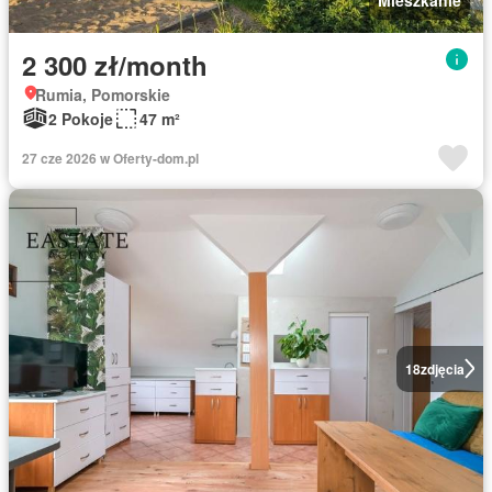
2 300 zł/month
Rumia, Pomorskie
2 Pokoje
47 m²
27 cze 2026 w Oferty-dom.pl
18
zdjęcia