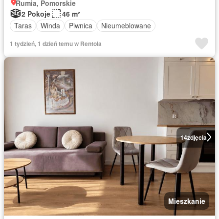
Rumia, Pomorskie
2 Pokoje
46 m²
Taras
Winda
Piwnica
Nieumeblowane
1 tydzień, 1 dzień temu w Rentola
14
zdjęcia
Mieszkanie