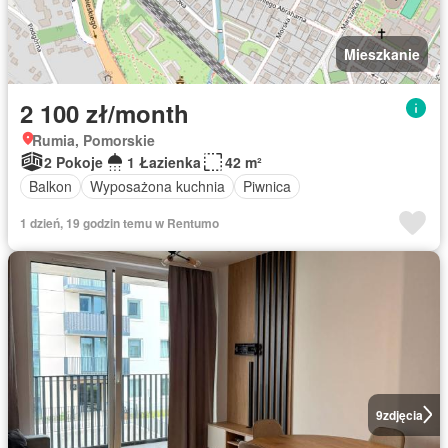
Mieszkanie
2 100 zł/month
Rumia, Pomorskie
2 Pokoje
1 Łazienka
42 m²
Balkon
Wyposażona kuchnia
Piwnica
1 dzień, 19 godzin temu w Rentumo
9
zdjęcia