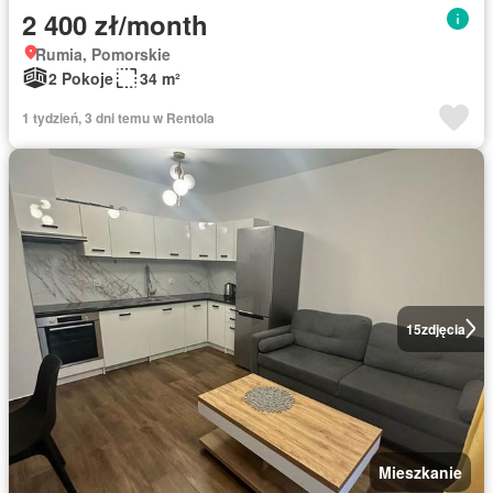
2 400 zł/month
Rumia, Pomorskie
2 Pokoje
34 m²
1 tydzień, 3 dni temu w Rentola
15
zdjęcia
Mieszkanie