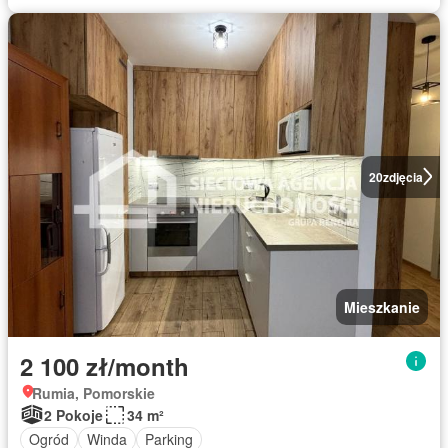
20
zdjęcia
Mieszkanie
2 100 zł/month
Rumia, Pomorskie
2 Pokoje
34 m²
Ogród
Winda
Parking