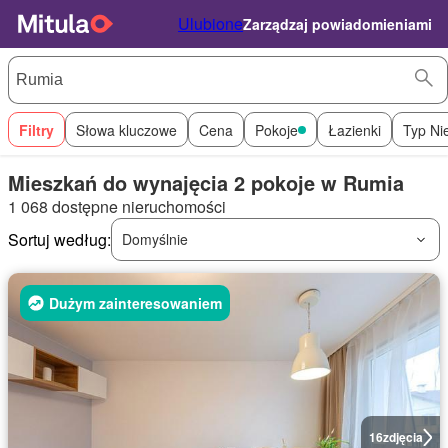
Ulubione
Zarządzaj powiadomieniami
Filtry
Słowa kluczowe
Cena
Pokoje
Łazienki
Typ Ni
Mieszkań do wynajęcia 2 pokoje w Rumia
1 068 dostępne nieruchomości
Sortuj według:
Domyślnie
Dużym zainteresowaniem
16
zdjęcia