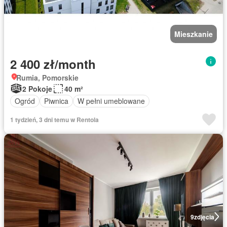
Mieszkanie
2 400 zł/month
Rumia, Pomorskie
2 Pokoje
40 m²
Ogród
Piwnica
W pełni umeblowane
1 tydzień, 3 dni temu w Rentola
9
zdjęcia