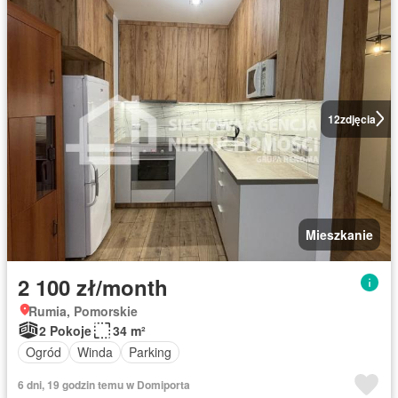
12
zdjęcia
Mieszkanie
2 100 zł/month
Rumia, Pomorskie
2 Pokoje
34 m²
Ogród
Winda
Parking
6 dni, 19 godzin temu w Domiporta