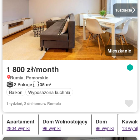
16
zdjęcia
Mieszkanie
1 800 zł/month
Rumia, Pomorskie
2 Pokoje
35 m²
Balkon
Wyposażona kuchnia
1 tydzień, 2 dni temu w Rentola
Apartament
Dom Wolnostojący
Dom
Kawale
2804 wyniki
96 wyniki
96 wyniki
13 wyniki