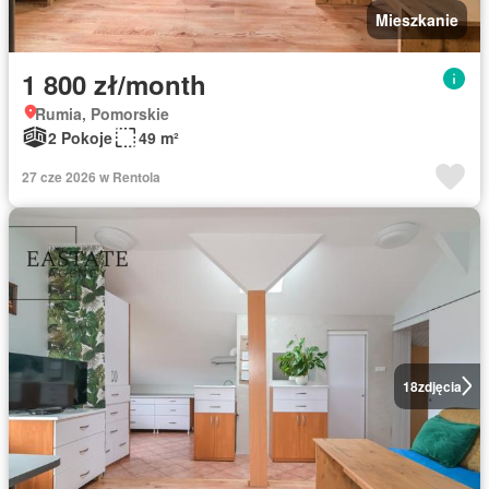
Mieszkanie
1 800 zł/month
Rumia, Pomorskie
2 Pokoje
49 m²
27 cze 2026 w Rentola
18
zdjęcia