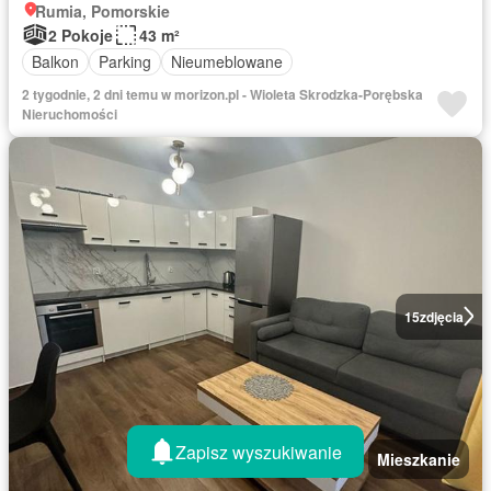
Rumia, Pomorskie
2 Pokoje
43 m²
Balkon
Parking
Nieumeblowane
2 tygodnie, 2 dni temu w morizon.pl - Wioleta Skrodzka-Porębska
Nieruchomości
15
zdjęcia
Zapisz wyszukiwanie
Mieszkanie