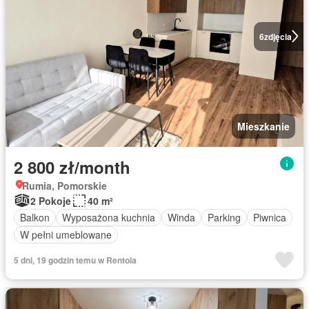
6
zdjęcia
Mieszkanie
2 800 zł/month
Rumia, Pomorskie
2 Pokoje
40 m²
Balkon
Wyposażona kuchnia
Winda
Parking
Piwnica
W pełni umeblowane
5 dni, 19 godzin temu w Rentola