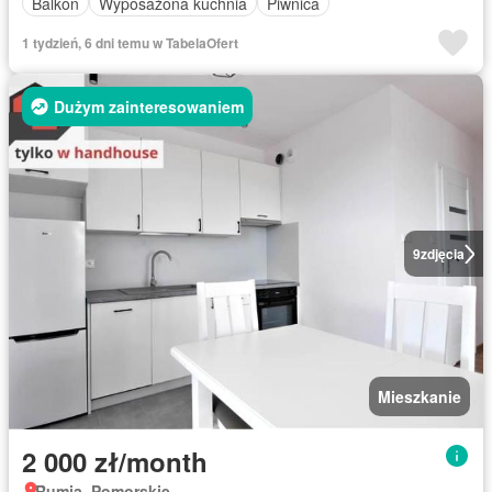
Balkon
Wyposażona kuchnia
Piwnica
1 tydzień, 6 dni temu w TabelaOfert
Dużym zainteresowaniem
9
zdjęcia
Mieszkanie
2 000 zł/month
Rumia, Pomorskie