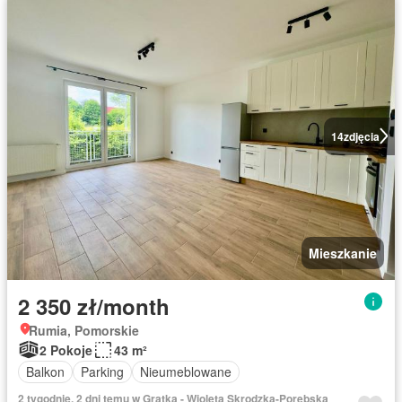
14
zdjęcia
Mieszkanie
2 350 zł/month
Rumia, Pomorskie
2 Pokoje
43 m²
Balkon
Parking
Nieumeblowane
2 tygodnie, 2 dni temu w Gratka - Wioleta Skrodzka-Porębska