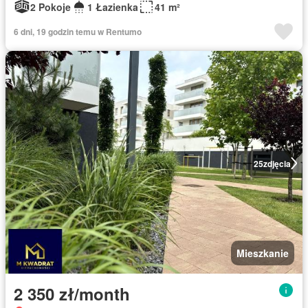
2 Pokoje
1 Łazienka
41 m²
6 dni, 19 godzin temu w Rentumo
25
zdjęcia
Mieszkanie
2 350 zł/month