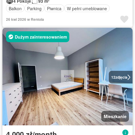
4 Pokoje
93 m²
Balkon
Parking
Piwnica
W pełni umeblowane
26 kwi 2026 w Rentola
Dużym zainteresowaniem
12
zdjęcia
Mieszkanie
4 000 zł/month