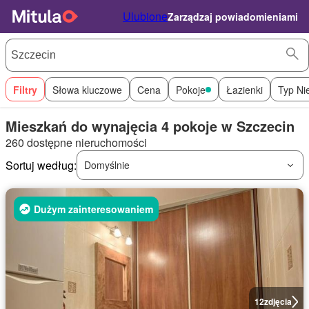
Ulubione
Zarządzaj powiadomieniami
Filtry
Słowa kluczowe
Cena
Pokoje
Łazienki
Typ Ni
Mieszkań do wynajęcia 4 pokoje w Szczecin
260 dostępne nieruchomości
Sortuj według:
Domyślnie
Dużym zainteresowaniem
12
zdjęcia