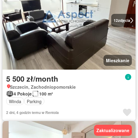
12
zdjęcia
Mieszkanie
5 500 zł/month
Szczecin, Zachodniopomorskie
4 Pokoje
100 m²
Winda
Parking
2 dni, 4 godzin temu w Rentola
Zaktualizowane