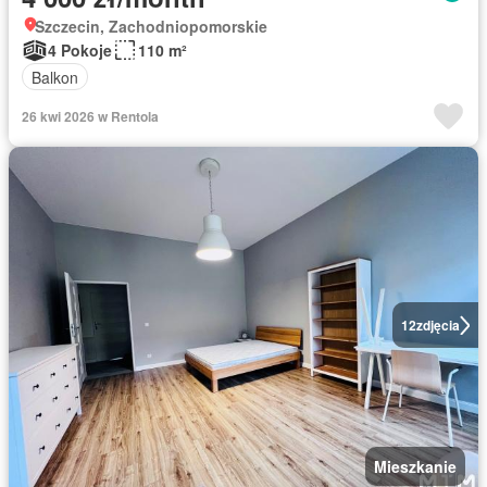
Szczecin, Zachodniopomorskie
4 Pokoje
110 m²
Balkon
26 kwi 2026 w Rentola
12
zdjęcia
Mieszkanie