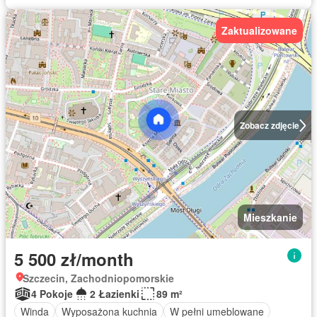
Zaktualizowane
Zobacz zdjęcie
Mieszkanie
5 500 zł/month
Szczecin, Zachodniopomorskie
4 Pokoje
2 Łazienki
89 m²
Winda
Wyposażona kuchnia
W pełni umeblowane