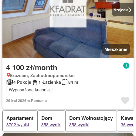
9
zdjęcia
Mieszkanie
4 100 zł/month
Szczecin, Zachodniopomorskie
4 Pokoje
1 Łazienka
84 m²
Wyposażona kuchnia
29 kwi 2026 w Rentumo
Apartament
Dom
Dom Wolnostojący
Kawal
3702 wyniki
358 wyniki
358 wyniki
36 wyni