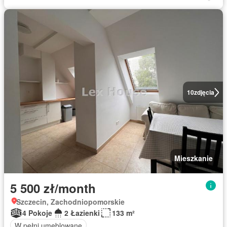
10
zdjęcia
Mieszkanie
5 500 zł/month
Szczecin, Zachodniopomorskie
4 Pokoje
2 Łazienki
133 m²
W pełni umeblowane