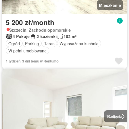
Mieszkanie
5 200 zł/month
Szczecin, Zachodniopomorskie
4 Pokoje
2 Łazienki
102 m²
Ogród
Parking
Taras
Wyposażona kuchnia
W pełni umeblowane
1 tydzień, 3 dni temu w Rentumo
10
zdjęcia