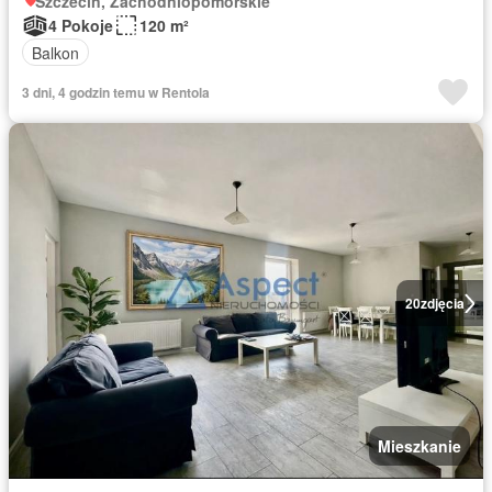
Szczecin, Zachodniopomorskie
4 Pokoje
120 m²
Balkon
3 dni, 4 godzin temu w Rentola
20
zdjęcia
Mieszkanie