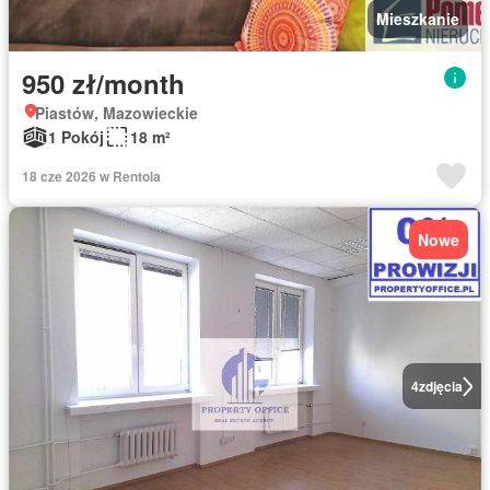
Mieszkanie
950 zł/month
Piastów, Mazowieckie
1 Pokój
18 m²
18 cze 2026 w Rentola
Nowe
4
zdjęcia