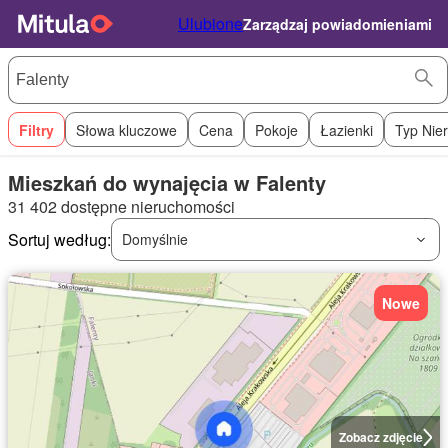
Ulubione
Zarządzaj powiadomieniami
Filtry
Słowa kluczowe
Cena
Pokoje
Łazienki
Typ Nie
Mieszkań do wynajęcia w Falenty
31 402 dostępne nieruchomości
Sortuj według:
Domyślnie
Nowe
Zobacz zdjęcie