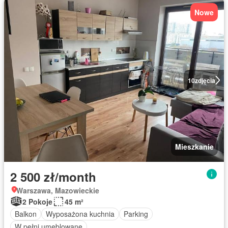
Nowe
10
zdjęcia
Mieszkanie
2 500 zł/month
Warszawa, Mazowieckie
2 Pokoje
45 m²
Balkon
Wyposażona kuchnia
Parking
W pełni umeblowane