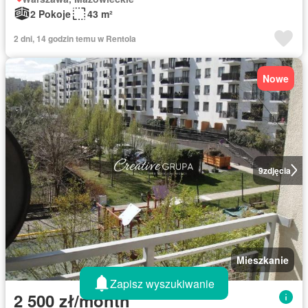
2 Pokoje
43 m²
2 dni, 14 godzin temu w Rentola
Nowe
9
zdjęcia
Mieszkanie
Zapisz wyszukiwanie
2 500 zł/month