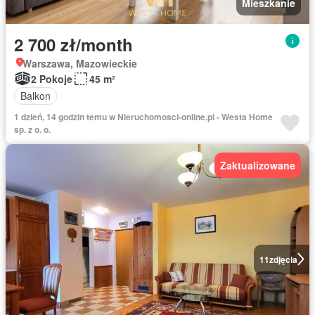
Mieszkanie
2 700 zł/month
Warszawa, Mazowieckie
2 Pokoje
45 m²
Balkon
1 dzień, 14 godzin temu w Nieruchomosci-online.pl - Westa Home
sp. z o. o.
Zaktualizowane
11
zdjęcia