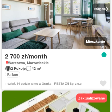
9
zdjęcia
Mieszkanie
2 700 zł/month
Warszawa, Mazowieckie
2 Pokoje
42 m²
Balkon
1 dzień, 14 godzin temu w Gratka - FIESTA ZN Sp. z o.o.
Zaktualizowane