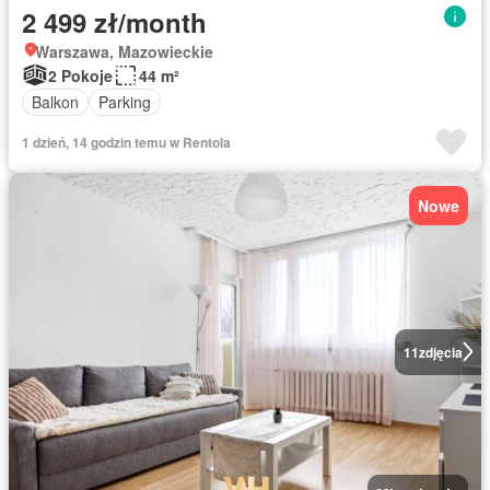
2 499 zł/month
Warszawa, Mazowieckie
2 Pokoje
44 m²
Balkon
Parking
1 dzień, 14 godzin temu w Rentola
Nowe
11
zdjęcia