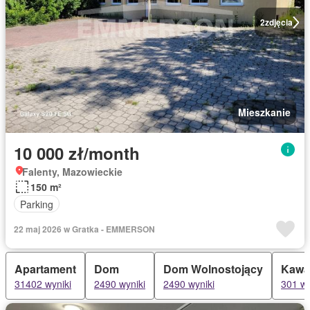
2
zdjęcia
Mieszkanie
10 000 zł/month
Falenty, Mazowieckie
150 m²
Parking
22 maj 2026 w Gratka - EMMERSON
Apartament
Dom
Dom Wolnostojący
Kawa
31402 wyniki
2490 wyniki
2490 wyniki
301 wy