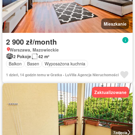
Mieszkanie
2 900 zł/month
Warszawa, Mazowieckie
2 Pokoje
42 m²
Balkon
Basen
Wyposażona kuchnia
1 dzień, 14 godzin temu w Gratka - LuVilla Agencja Nieruchomości
Zaktualizowane
7
zdjęcia