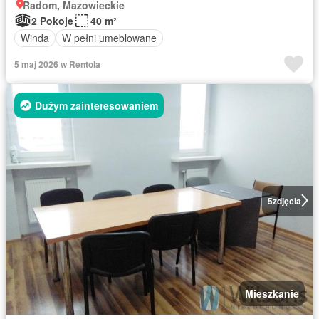
Radom, Mazowieckie
2 Pokoje
40 m²
Winda
W pełni umeblowane
5 maj 2026 w Rentola
Dużym zainteresowaniem
5
zdjęcia
Mieszkanie