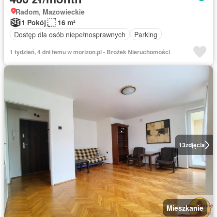
Radom, Mazowieckie
1 Pokój
16 m²
Dostęp dla osób niepełnosprawnych
Parking
1 tydzień, 4 dni temu w morizon.pl - Brożek Nieruchomości
13
zdjęcia
Mieszkanie