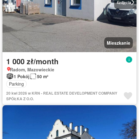
4
zdjęcia
Mieszkanie
1 000 zł/month
Radom, Mazowieckie
1 Pokój
50 m²
Parking
20 kwi 2026 w KRN - REAL ESTATE DEVELOPMENT COMPANY
SPÓŁKA Z O.O.