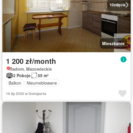
10
zdjęcia
Mieszkanie
1 200 zł/month
Radom, Mazowieckie
2 Pokoje
55 m²
Balkon
Nieumeblowane
16 lip 2026 w Domiporta