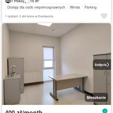
1 Pokój
15 m²
Dostęp dla osób niepełnosprawnych
Winda
Parking
1 tydzień, 3 dni temu w Domiporta
8
zdjęcia
Mieszkanie
400 zł/month