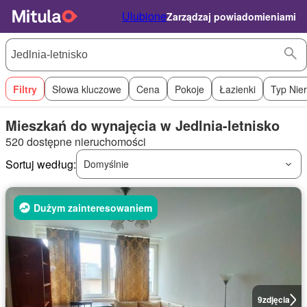
Ulubione
Zarządzaj powiadomieniami
Filtry
Słowa kluczowe
Cena
Pokoje
Łazienki
Typ Nie
Mieszkań do wynajęcia w Jedlnia-letnisko
520 dostępne nieruchomości
Sortuj według:
Domyślnie
Dużym zainteresowaniem
9
zdjęcia