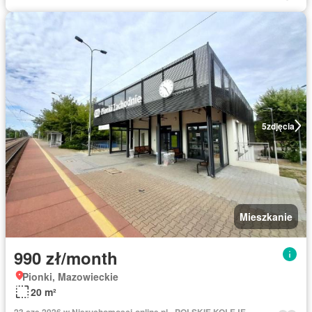
5
zdjęcia
Mieszkanie
990 zł/month
Pionki, Mazowieckie
20 m²
23 cze 2026 w Nieruchomosci-online.pl - POLSKIE KOLEJE