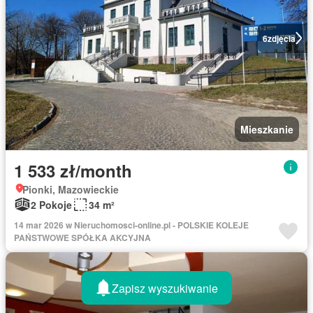
6
zdjęcia
Mieszkanie
1 533 zł/month
Pionki, Mazowieckie
2 Pokoje
34 m²
14 mar 2026 w Nieruchomosci-online.pl - POLSKIE KOLEJE
PAŃSTWOWE SPÓŁKA AKCYJNA
Zapisz wyszukiwanie