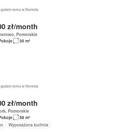
7 godzin temu w Rentola
00 zł/month
herowo, Pomorskie
Pokoje
30 m²
7 godzin temu w Rentola
00 zł/month
ork, Pomorskie
Pokoje
58 m²
on
Wyposażona kuchnia