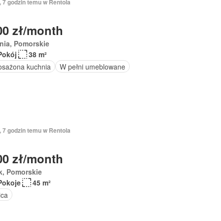
, 7 godzin temu w Rentola
00 zł/month
nia, Pomorskie
Pokój
38 m²
sażona kuchnia
W pełni umeblowane
, 7 godzin temu w Rentola
00 zł/month
k, Pomorskie
Pokoje
45 m²
ica