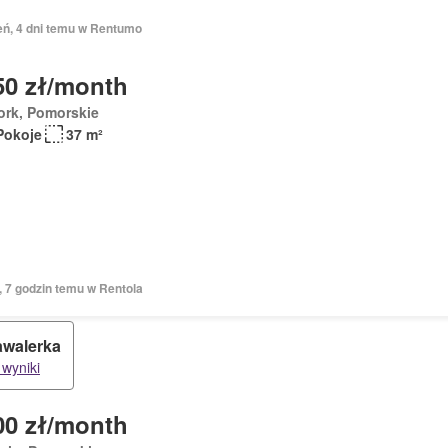
eń, 4 dni temu w Rentumo
50 zł/month
ork, Pomorskie
Pokoje
37 m²
, 7 godzin temu w Rentola
walerka
 wyniki
00 zł/month