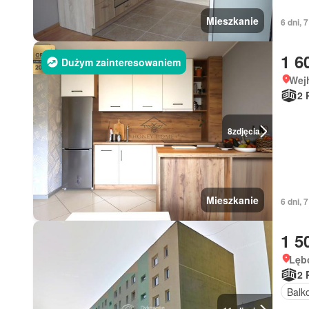
Mieszkanie
6 dni, 
1 6
Dużym zainteresowaniem
Wej
2 
8
zdjęcia
Mieszkanie
6 dni, 
1 5
Lęb
2 
Balk