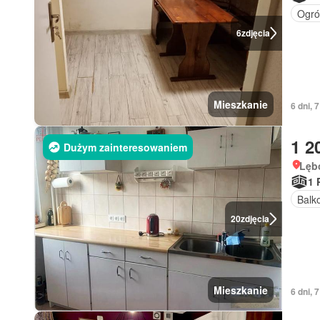
Ogr
6
zdjęcia
Mieszkanie
6 dni, 
1 2
Dużym zainteresowaniem
Lęb
1 
Balk
20
zdjęcia
Mieszkanie
6 dni, 