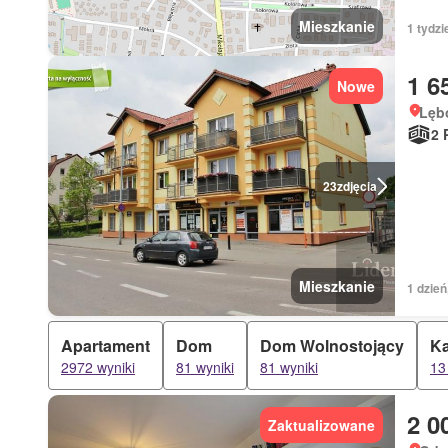
Mieszkanie
1 tydzi
1 6
Nowe
Lęb
2 
23
zdjęcia
Mieszkanie
1 dzień
Apartament
Dom
Dom Wolnostojący
Ka
2972 wyniki
81 wyniki
81 wyniki
13
2 0
Zaktualizowane