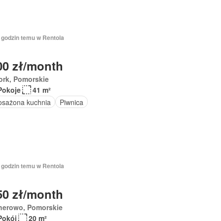
7 godzin temu w Rentola
00 zł/month
ork, Pomorskie
Pokoje
41 m²
sażona kuchnia
Piwnica
7 godzin temu w Rentola
50 zł/month
herowo, Pomorskie
Pokój
20 m²