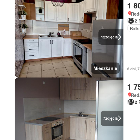
1 8
Red
2 
Balk
12
zdjęcia
Mieszkanie
6 dni, 
1 7
Red
2 
7
zdjęcia