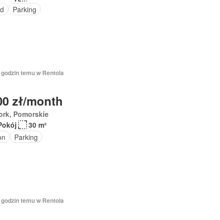
ód
Parking
7 godzin temu w Rentola
00 zł/month
ork, Pomorskie
Pokój
30 m²
on
Parking
7 godzin temu w Rentola