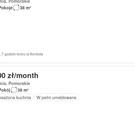
nia, Pomorskie
Pokoje
38 m²
, 7 godzin temu w Rentola
00 zł/month
nia, Pomorskie
Pokój
38 m²
sażona kuchnia
W pełni umeblowane