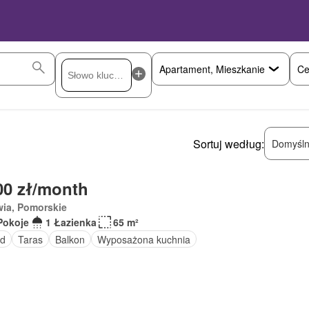
Ce
Sortuj według:
Domyśln
00 zł/month
wia, Pomorskie
Pokoje
1 Łazienka
65 m²
d
Taras
Balkon
Wyposażona kuchnia