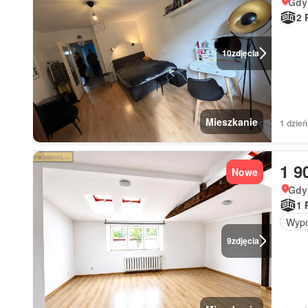
Gdy
2 
10
zdjęcia
Mieszkanie
1 dzień
1 9
Nowe
Gdy
1 
Wypo
9
zdjęcia