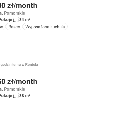
00 zł/month
a, Pomorskie
Pokoje
34 m²
on
Basen
Wyposażona kuchnia
7 godzin temu w Rentola
50 zł/month
a, Pomorskie
Pokoje
38 m²