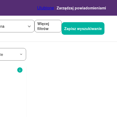
Ulubione
Zarządzaj powiadomieniami
Więcej
na
filtrów
Zapisz wyszukiwanie
ie