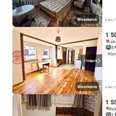
Mieszkanie
6 dni, 
1 5
Lęb
2 
Wypo
17
zdjęcia
Mieszkanie
6 dni, 
1 5
Wej
1 