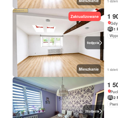
Mieszkanie
1 dzień
1 9
Zaktualizowane
Gdy
1 
Wypo
9
zdjęcia
Mieszkanie
1 dzień
1 5
Puc
2 
Piwn
20
zdjęcia