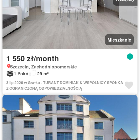
Mieszkanie
1 550 zł/month
Szczecin, Zachodniopomorskie
1 Pokój
29 m²
3 lip 2026 w Gratka - TURANT DOMINIAK & WSPÓLNICY SPÓŁKA
Z OGRANICZONĄ ODPOWIEDZIALNOŚCIĄ