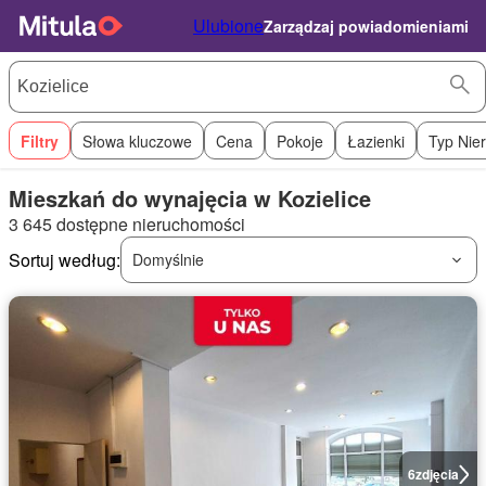
Ulubione
Zarządzaj powiadomieniami
Filtry
Słowa kluczowe
Cena
Pokoje
Łazienki
Typ Nie
Mieszkań do wynajęcia w Kozielice
3 645 dostępne nieruchomości
Sortuj według:
Domyślnie
6
zdjęcia