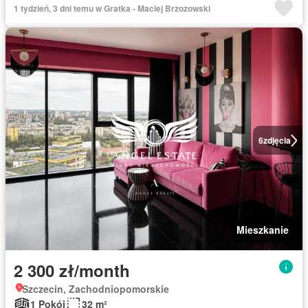
1 tydzień, 3 dni temu w Gratka - Maciej Brzozowski
6
zdjęcia
Mieszkanie
2 300 zł/month
Szczecin, Zachodniopomorskie
1 Pokój
32 m²