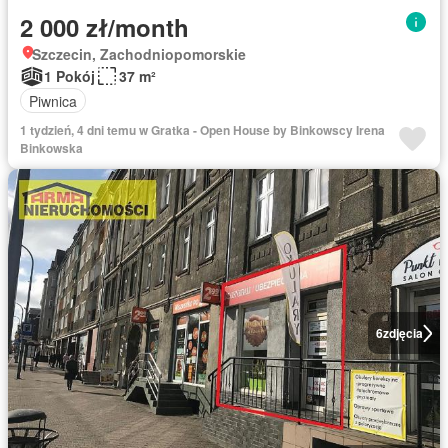
2 000 zł/month
Szczecin, Zachodniopomorskie
1 Pokój
37 m²
Piwnica
1 tydzień, 4 dni temu w Gratka - Open House by Binkowscy Irena
Binkowska
6
zdjęcia