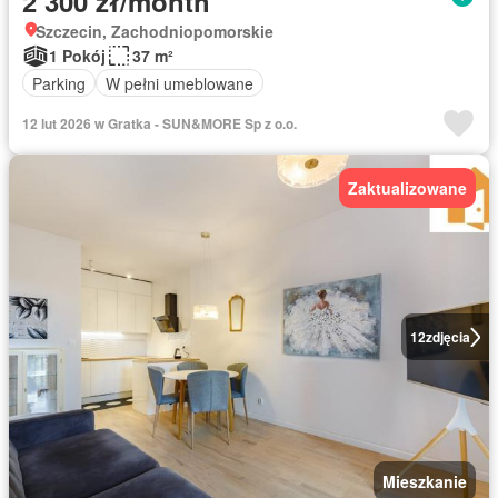
2 300 zł/month
Szczecin, Zachodniopomorskie
1 Pokój
37 m²
Parking
W pełni umeblowane
12 lut 2026 w Gratka - SUN&MORE Sp z o.o.
Zaktualizowane
12
zdjęcia
Mieszkanie