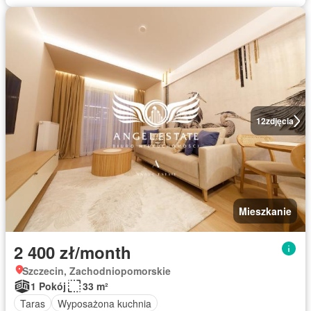
12
zdjęcia
Mieszkanie
2 400 zł/month
Szczecin, Zachodniopomorskie
1 Pokój
33 m²
Taras
Wyposażona kuchnia