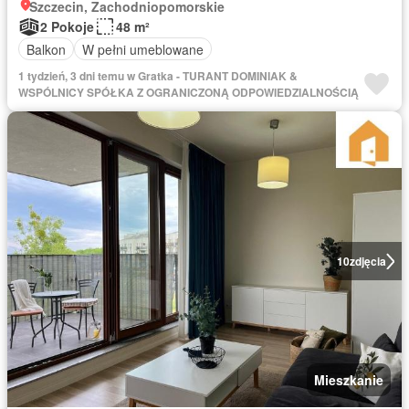
Szczecin, Zachodniopomorskie
2 Pokoje
48 m²
Balkon
W pełni umeblowane
1 tydzień, 3 dni temu w Gratka - TURANT DOMINIAK &
WSPÓLNICY SPÓŁKA Z OGRANICZONĄ ODPOWIEDZIALNOŚCIĄ
10
zdjęcia
Mieszkanie