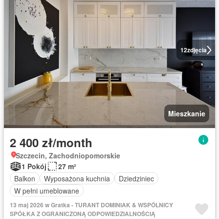
12
zdjęcia
Mieszkanie
2 400 zł/month
Szczecin, Zachodniopomorskie
1 Pokój
27 m²
Balkon
Wyposażona kuchnia
Dziedziniec
W pełni umeblowane
13 maj 2026 w Gratka - TURANT DOMINIAK & WSPÓLNICY
SPÓŁKA Z OGRANICZONĄ ODPOWIEDZIALNOŚCIĄ