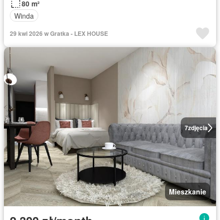
80 m²
Winda
29 kwi 2026 w Gratka - LEX HOUSE
7
zdjęcia
Mieszkanie