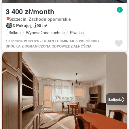
3 400 zł/month
Szczecin, Zachodniopomorskie
3 Pokoje
90 m²
Balkon
Wyposażona kuchnia
Piwnica
10 lip 2026 w Gratka - TURANT DOMINIAK & WSPÓLNICY
SPÓŁKA Z OGRANICZONĄ ODPOWIEDZIALNOŚCIĄ
8
zdjęcia