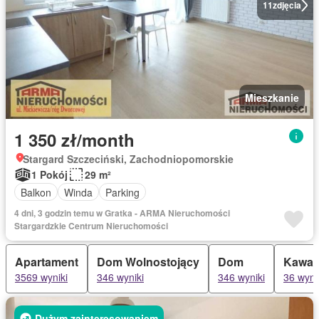
11
zdjęcia
Mieszkanie
1 350 zł/month
Stargard Szczeciński, Zachodniopomorskie
1 Pokój
29 m²
Balkon
Winda
Parking
4 dni, 3 godzin temu w Gratka - ARMA Nieruchomości
Stargardzkie Centrum Nieruchomości
Apartament
Dom Wolnostojący
Dom
Kawal
3569 wyniki
346 wyniki
346 wyniki
36 wyni
Dużym zainteresowaniem