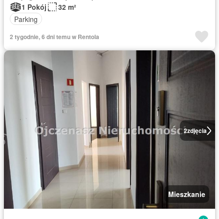
1 Pokój
32 m²
Parking
2 tygodnie, 6 dni temu w Rentola
2
zdjęcia
Mieszkanie