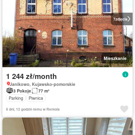
7
zdjęcia
Mieszkanie
1 244 zł/month
Janikowo, Kujawsko-pomorskie
3 Pokoje
77 m²
Parking
Piwnica
6 dni, 12 godzin temu w Rentola