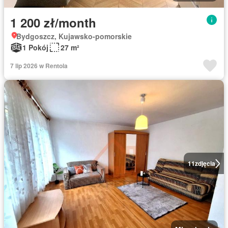
1 200 zł/month
Bydgoszcz, Kujawsko-pomorskie
1 Pokój
27 m²
7 lip 2026 w Rentola
11
zdjęcia