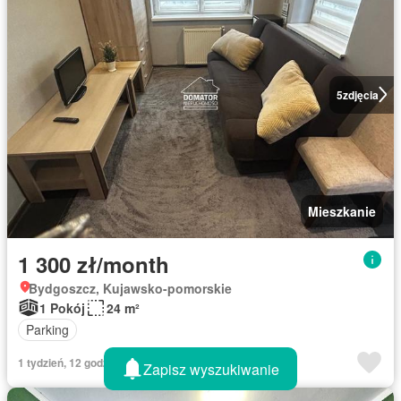
5
zdjęcia
Mieszkanie
1 300 zł/month
Bydgoszcz, Kujawsko-pomorskie
1 Pokój
24 m²
Parking
1 tydzień, 12 godzin temu w Rentola
Zapisz wyszukiwanie