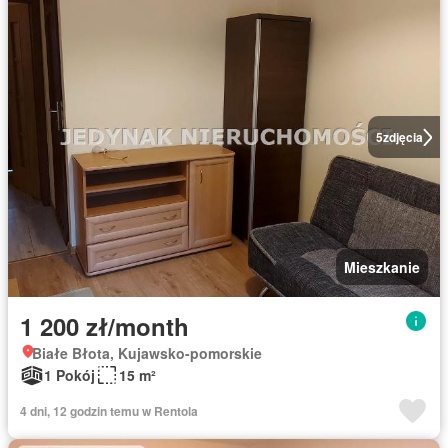
5
zdjęcia
Mieszkanie
1 200 zł/month
Białe Błota, Kujawsko-pomorskie
1 Pokój
15 m²
4 dni, 12 godzin temu w Rentola