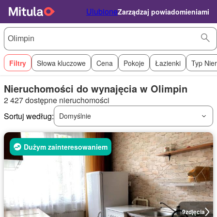
Ulubione
Zarządzaj powiadomieniami
Filtry
Słowa kluczowe
Cena
Pokoje
Łazienki
Typ Nie
Nieruchomości do wynajęcia w Olimpin
2 427 dostępne nieruchomości
Sortuj według:
Domyślnie
Dużym zainteresowaniem
9
zdjęcia