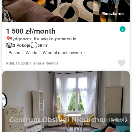
Mieszkanie
1 500 zł/month
Bydgoszcz, Kujawsko-pomorskie
2 Pokoje
36 m²
Basen
Winda
W pełni umeblowane
6 dni, 12 godzin temu w Rentola
13
zdjęcia