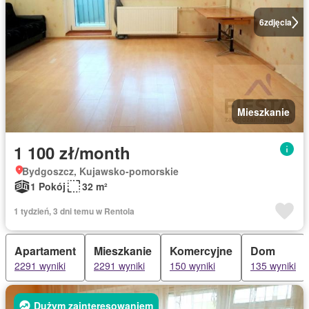
6
zdjęcia
Mieszkanie
1 100 zł/month
Bydgoszcz, Kujawsko-pomorskie
1 Pokój
32 m²
1 tydzień, 3 dni temu w Rentola
Apartament
Mieszkanie
Komercyjne
Dom
2291 wyniki
2291 wyniki
150 wyniki
135 wyniki
Dużym zainteresowaniem