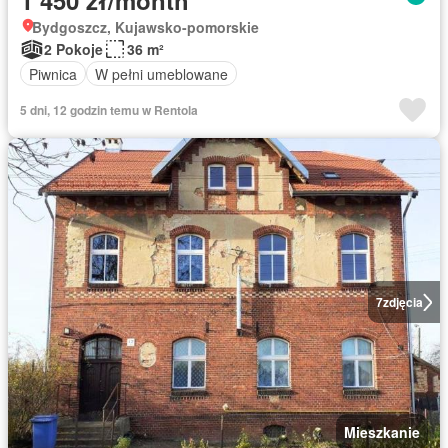
1 450 zł/month
Bydgoszcz, Kujawsko-pomorskie
2 Pokoje
36 m²
Piwnica
W pełni umeblowane
5 dni, 12 godzin temu w Rentola
7
zdjęcia
Mieszkanie