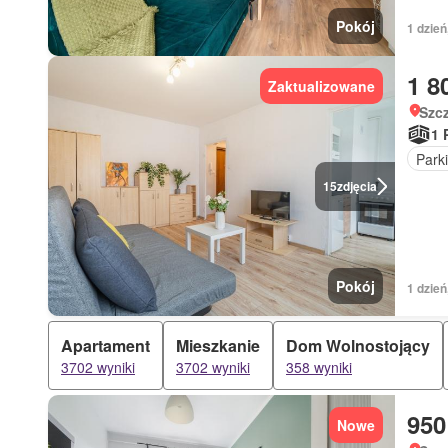
Pokój
1 dzień
1 8
Zaktualizowane
Szc
1 
Park
15
zdjęcia
Pokój
1 dzień
Apartament
Mieszkanie
Dom Wolnostojący
3702 wyniki
3702 wyniki
358 wyniki
950
Nowe