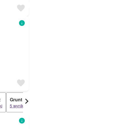
ż
Grunt
ki
5 wyniki