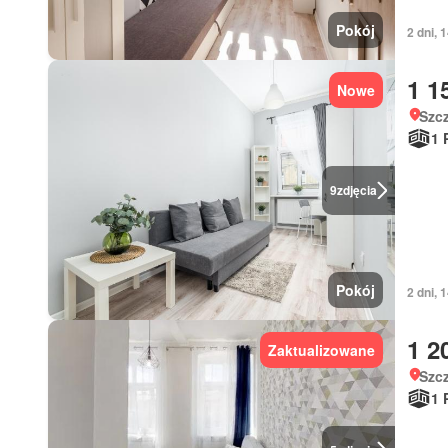
Pokój
2 dni, 
1 1
Nowe
Szc
1 
9
zdjęcia
Pokój
2 dni, 
1 2
Zaktualizowane
Szc
1 