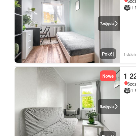
Szc
1 
7
zdjęcia
Pokój
1 dzień
1 2
Nowe
Szc
1 
8
zdjęcia