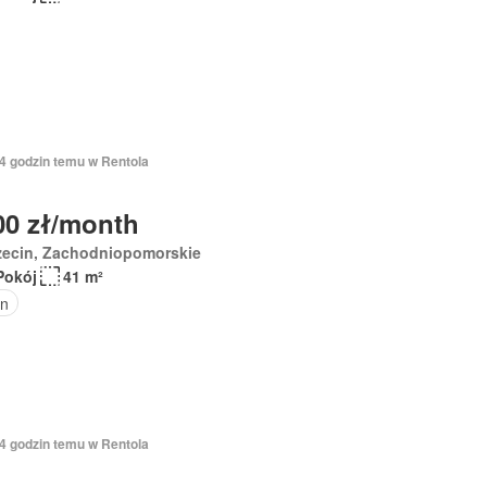
14 godzin temu w Rentola
00 zł/month
zecin, Zachodniopomorskie
Pokój
41 m²
n
14 godzin temu w Rentola