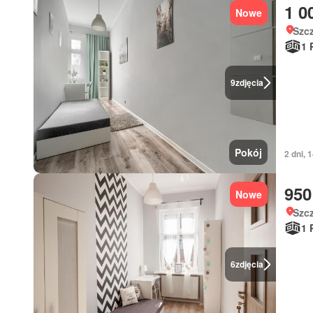
1 0
Nowe
Szc
1 
9
zdjęcia
Pokój
2 dni, 
950
Nowe
Szc
1 
6
zdjęcia