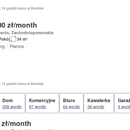
, 14 godzin temu w Rentola
00 zł/month
zecin, Zachodniopomorskie
Pokój
34 m²
ing
Piwnica
, 14 godzin temu w Rentola
Dom
Komercyjne
Biuro
Kawalerka
Gara
358 wyniki
97 wyniki
64 wyniki
36 wyniki
9 wyni
 zł/month