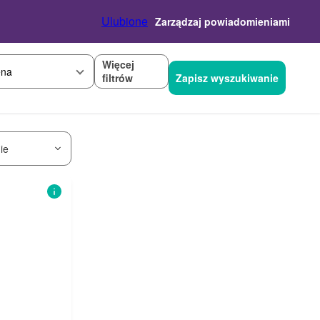
Ulubione
Zarządzaj powiadomieniami
Więcej
na
filtrów
Zapisz wyszukiwanie
ie