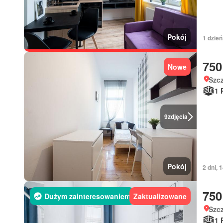
Pokój
1 dzień
750
Nowe
Szc
1 
9
zdjęcia
Pokój
2 dni, 
750
Dużym zainteresowaniem
Zaktualizowane
Szc
1 