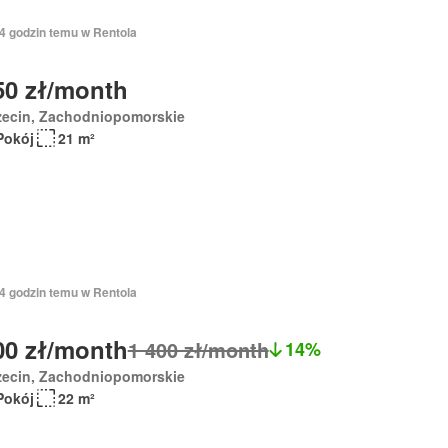
14 godzin temu w Rentola
50 zł/month
zecin, Zachodniopomorskie
Pokój
21 m²
14 godzin temu w Rentola
00 zł/month
1 400 zł/month
14%
zecin, Zachodniopomorskie
Pokój
22 m²