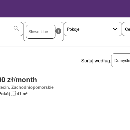
Ce
Sortuj według:
Domyśln
00 zł/month
zecin, Zachodniopomorskie
Pokój
41 m²