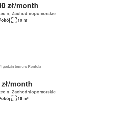
00 zł/month
zecin, Zachodniopomorskie
Pokój
19 m²
14 godzin temu w Rentola
 zł/month
zecin, Zachodniopomorskie
Pokój
18 m²