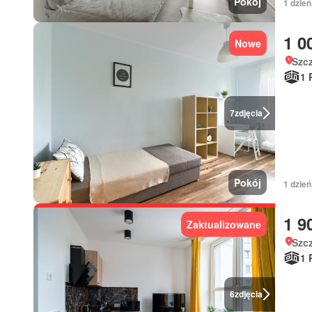
Pokój
1 dzień
1 0
Nowe
Szc
1 
7
zdjęcia
Pokój
1 dzień
1 9
Zaktualizowane
Szc
1 
6
zdjęcia