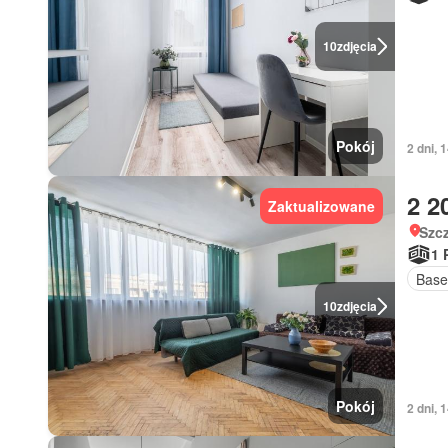
10
zdjęcia
Pokój
2 dni, 
2 2
Zaktualizowane
Szc
1 
Base
10
zdjęcia
Pokój
2 dni, 