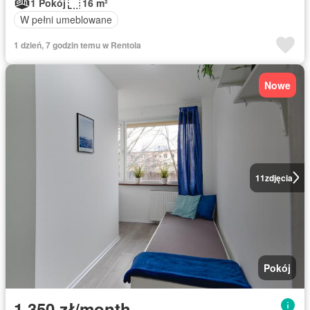
1 Pokój
16 m²
W pełni umeblowane
1 dzień, 7 godzin temu w Rentola
Nowe
11
zdjęcia
Pokój
1 350 zł/month