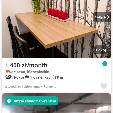
6
zdjęcia
Pokój
1 450 zł/month
Warszawa, Mazowieckie
1 Pokój
1 Łazienka
78 m²
2 tygodnie, 1 dzień temu w Rentumo
Dużym zainteresowaniem