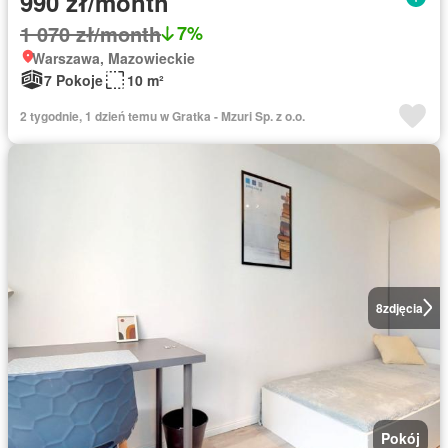
990 zł/month
1 070 zł/month
7%
Warszawa, Mazowieckie
7 Pokoje
10 m²
2 tygodnie, 1 dzień temu w Gratka - Mzuri Sp. z o.o.
8
zdjęcia
Pokój