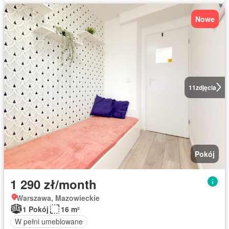
Nowe
11
zdjęcia
Pokój
1 290 zł/month
Warszawa, Mazowieckie
1 Pokój
16 m²
W pełni umeblowane