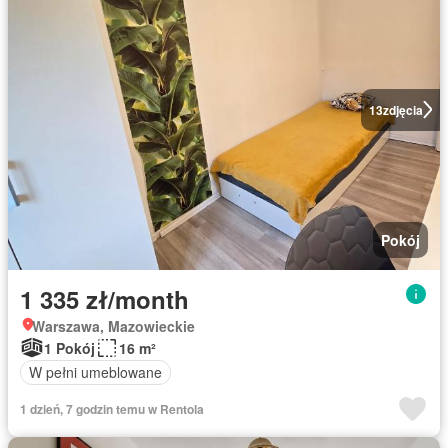
13
zdjęcia
Pokój
1 335 zł/month
Warszawa, Mazowieckie
1 Pokój
16 m²
W pełni umeblowane
1 dzień, 7 godzin temu w Rentola