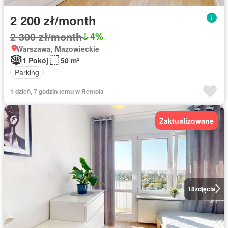
2 200 zł/month
2 300 zł/month
4%
Warszawa, Mazowieckie
1 Pokój
50 m²
Parking
1 dzień, 7 godzin temu w Rentola
Zaktualizowane
18
zdjęcia