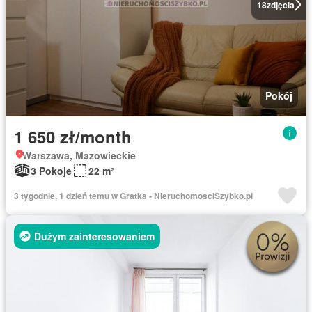
18
zdjęcia
Pokój
1 650 zł/month
Warszawa, Mazowieckie
3 Pokoje
22 m²
3 tygodnie, 1 dzień temu w Gratka - NieruchomosciSzybko.pl
Dużym zainteresowaniem