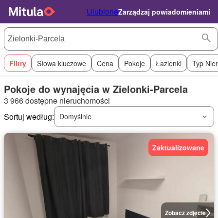
Ulubione
Zarządzaj powiadomieniami
Filtry
Słowa kluczowe
Cena
Pokoje
Łazienki
Typ Nie
Pokoje do wynajęcia w Zielonki-Parcela
3 966 dostępne nieruchomości
Sortuj według:
Domyślnie
Zaktualizowane
Zobacz zdjęcie