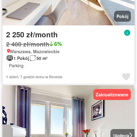
Pokój
2 250 zł/month
2 400 zł/month
6%
Warszawa, Mazowieckie
1 Pokój
50 m²
Parking
1 dzień, 7 godzin temu w Rentola
Zaktualizowane
18
zdjęcia