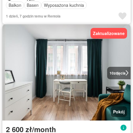
Balkon
Basen
Wyposażona kuchnia
1 dzień, 7 godzin temu w Rentola
Zaktualizowane
10
zdjęcia
Pokój
2 600 zł/month