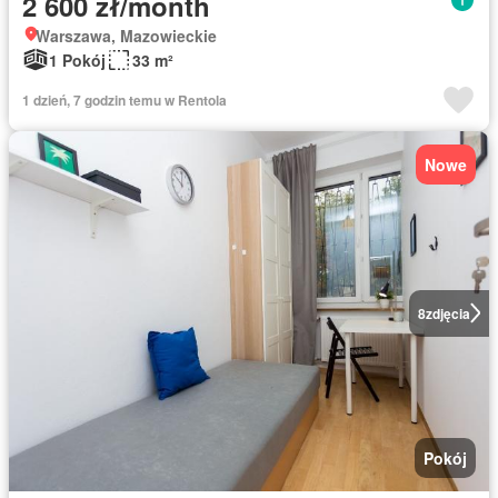
2 600 zł/month
Warszawa, Mazowieckie
1 Pokój
33 m²
1 dzień, 7 godzin temu w Rentola
Nowe
8
zdjęcia
Pokój