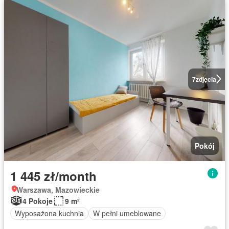
7
zdjęcia
Pokój
1 445 zł/month
Warszawa, Mazowieckie
4 Pokoje
9 m²
Wyposażona kuchnia
W pełni umeblowane