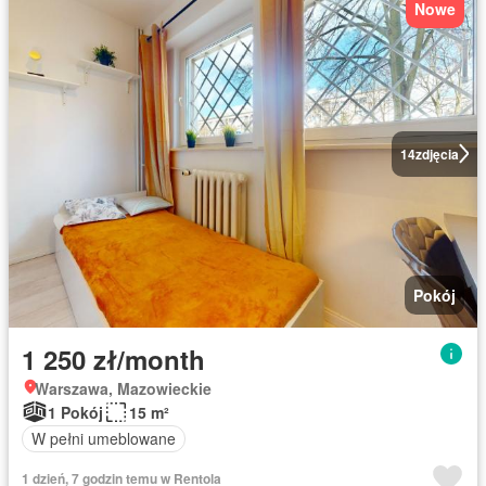
Nowe
14
zdjęcia
Pokój
1 250 zł/month
Warszawa, Mazowieckie
1 Pokój
15 m²
W pełni umeblowane
1 dzień, 7 godzin temu w Rentola