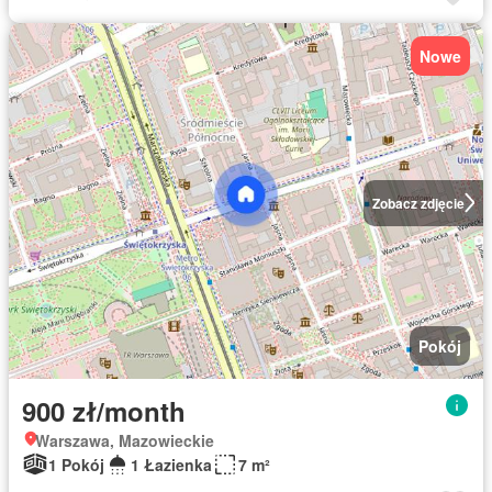
Nowe
Zobacz zdjęcie
Pokój
900 zł/month
Warszawa, Mazowieckie
1 Pokój
1 Łazienka
7 m²