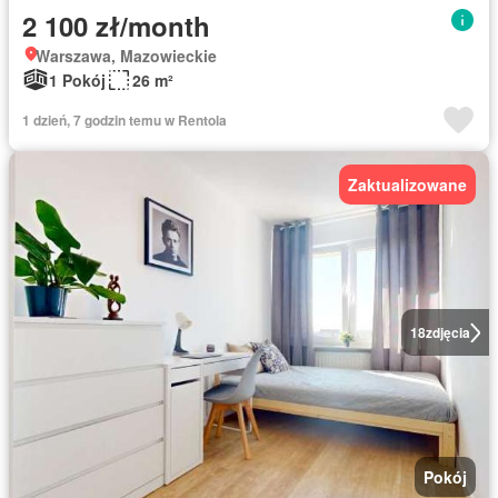
2 100 zł/month
Warszawa, Mazowieckie
1 Pokój
26 m²
1 dzień, 7 godzin temu w Rentola
Zaktualizowane
18
zdjęcia
Pokój