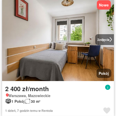
Nowe
2
zdjęcia
Pokój
2 400 zł/month
Warszawa, Mazowieckie
1 Pokój
30 m²
1 dzień, 7 godzin temu w Rentola