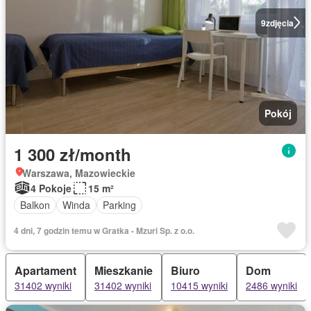
9
zdjęcia
Pokój
1 300 zł/month
Warszawa, Mazowieckie
4 Pokoje
15 m²
Balkon
Winda
Parking
4 dni, 7 godzin temu w Gratka - Mzuri Sp. z o.o.
Apartament
Mieszkanie
Biuro
Dom
31402 wyniki
31402 wyniki
10415 wyniki
2486 wyniki