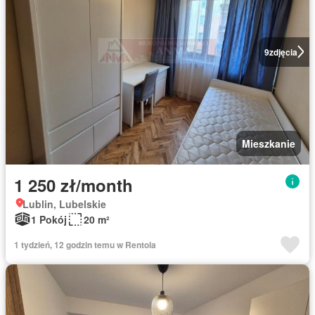
9
zdjęcia
Mieszkanie
1 250 zł/month
Lublin, Lubelskie
1 Pokój
20 m²
1 tydzień, 12 godzin temu w Rentola