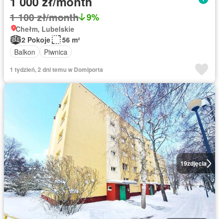
1 000 zł/month
1 100 zł/month
9%
Chełm, Lubelskie
2 Pokoje
56 m²
Balkon
Piwnica
1 tydzień, 2 dni temu w Domiporta
19
zdjęcia