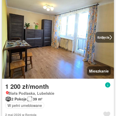
8
zdjęcia
Mieszkanie
1 200 zł/month
Biała Podlaska, Lubelskie
2 Pokoje
39 m²
W pełni umeblowane
2 maj 2026 w Rentola