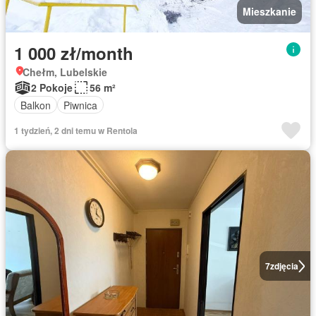
Mieszkanie
1 000 zł/month
Chełm, Lubelskie
2 Pokoje
56 m²
Balkon
Piwnica
1 tydzień, 2 dni temu w Rentola
7
zdjęcia