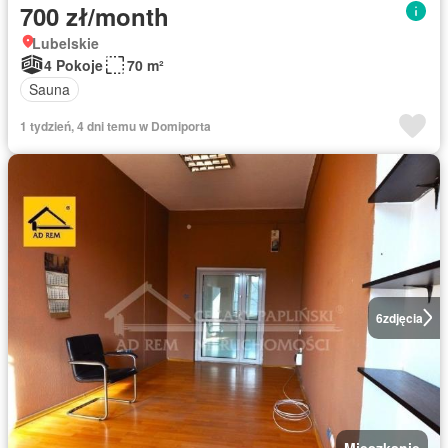
700 zł/month
Lubelskie
4 Pokoje
70 m²
Sauna
1 tydzień, 4 dni temu w Domiporta
6
zdjęcia
Mieszkanie