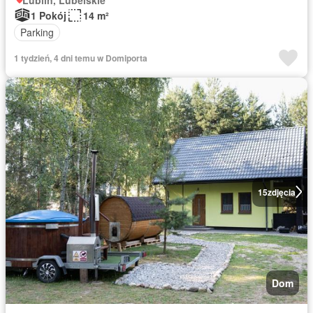
1 Pokój
14 m²
Parking
1 tydzień, 4 dni temu w Domiporta
15
zdjęcia
Dom