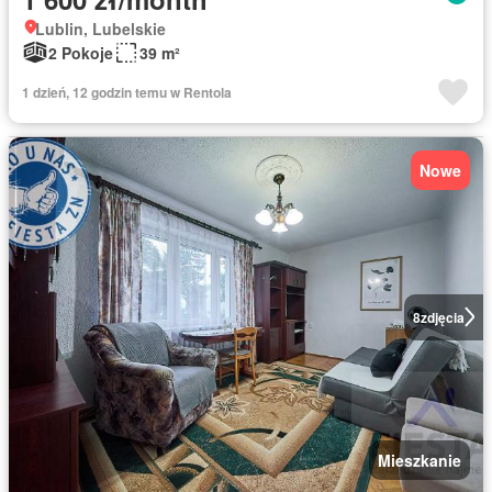
Lublin, Lubelskie
2 Pokoje
39 m²
1 dzień, 12 godzin temu w Rentola
Nowe
8
zdjęcia
Mieszkanie