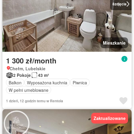
8
zdjęcia
Mieszkanie
1 300 zł/month
Chełm, Lubelskie
2 Pokoje
43 m²
Balkon
Wyposażona kuchnia
Piwnica
W pełni umeblowane
1 dzień, 12 godzin temu w Rentola
Zaktualizowane