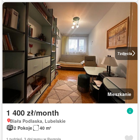
7
zdjęcia
Mieszkanie
1 400 zł/month
Biała Podlaska, Lubelskie
2 Pokoje
40 m²
1 tydzień, 3 dni temu w Rentola