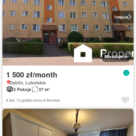
7
zdjęcia
Mieszkanie
1 500 zł/month
Dęblin, Lubelskie
2 Pokoje
37 m²
6 dni, 12 godzin temu w Rentola