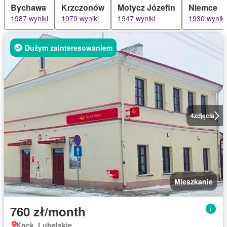
Bychawa
Krzczonów
Motycz Józefin
Niemce
1987 wyniki
1979 wyniki
1947 wyniki
1930 wyniki
Dużym zainteresowaniem
4
zdjęcia
Mieszkanie
760 zł/month
Kock, Lubelskie