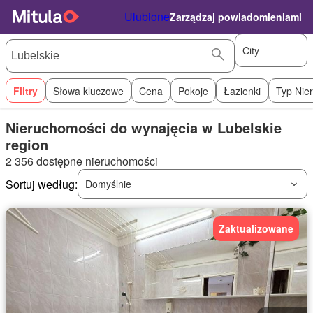
Ulubione
Zarządzaj powiadomieniami
City
Filtry
Słowa kluczowe
Cena
Pokoje
Łazienki
Typ Nie
Nieruchomości do wynajęcia w Lubelskie
region
2 356 dostępne nieruchomości
Sortuj według:
Domyślnie
Zaktualizowane