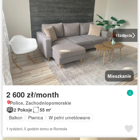
15
zdjęcia
Mieszkanie
2 600 zł/month
Police, Zachodniopomorskie
2 Pokoje
55 m²
Balkon
Piwnica
W pełni umeblowane
1 tydzień, 5 godzin temu w Rentola