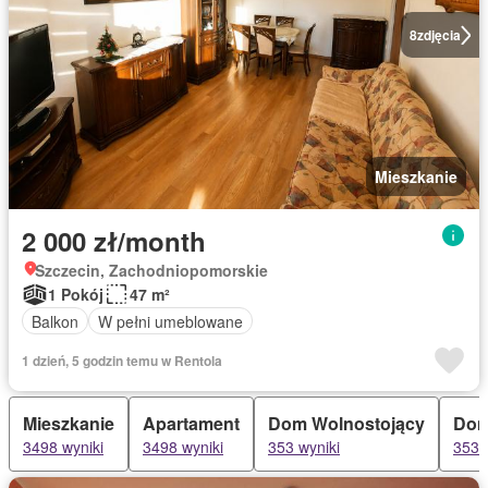
8
zdjęcia
Mieszkanie
2 000 zł/month
Szczecin, Zachodniopomorskie
1 Pokój
47 m²
Balkon
W pełni umeblowane
1 dzień, 5 godzin temu w Rentola
Mieszkanie
Apartament
Dom Wolnostojący
Do
3498 wyniki
3498 wyniki
353 wyniki
353 