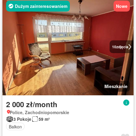
Dużym zainteresowaniem
Nowe
10
zdjęcia
Mieszkanie
2 000 zł/month
Police, Zachodniopomorskie
3 Pokoje
59 m²
Balkon