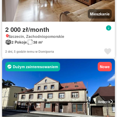
Mieszkanie
2 000 zł/month
Szczecin, Zachodniopomorskie
2 Pokoje
38 m²
2 dni, 5 godzin temu w Domiporta
Dużym zainteresowaniem
Nowe
8
zdjęcia