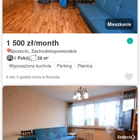
Mieszkanie
1 500 zł/month
Szczecin, Zachodniopomorskie
1 Pokój
29 m²
Wyposażona kuchnia
Parking
Piwnica
6 dni, 5 godzin temu w Rentola
5
zdjęcia