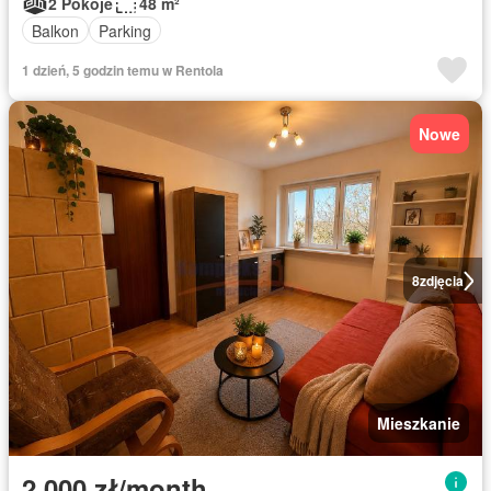
2 Pokoje
48 m²
Balkon
Parking
1 dzień, 5 godzin temu w Rentola
Nowe
8
zdjęcia
Mieszkanie
2 000 zł/month