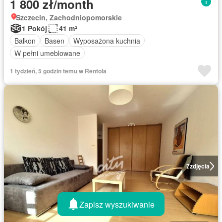
1 800 zł/month
Szczecin, Zachodniopomorskie
1 Pokój
41 m²
Balkon
Basen
Wyposażona kuchnia
W pełni umeblowane
1 tydzień, 5 godzin temu w Rentola
7
zdjęcia
Zapisz wyszukiwanie