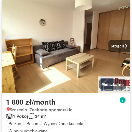
6
zdjęcia
Mieszkanie
1 800 zł/month
Szczecin, Zachodniopomorskie
1 Pokój
34 m²
Balkon
Basen
Wyposażona kuchnia
W pełni umeblowane