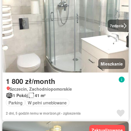
7
zdjęcia
Mieszkanie
1 800 zł/month
Szczecin, Zachodniopomorskie
1 Pokój
41 m²
Parking
W pełni umeblowane
2 dni, 5 godzin temu w morizon.pl - zgloszenia
Zaktualizowane