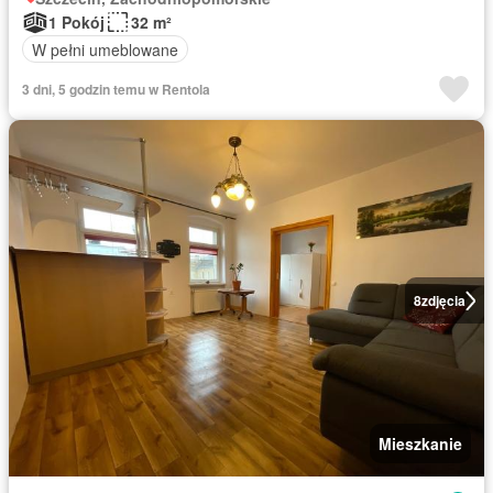
1 Pokój
32 m²
W pełni umeblowane
3 dni, 5 godzin temu w Rentola
8
zdjęcia
Mieszkanie