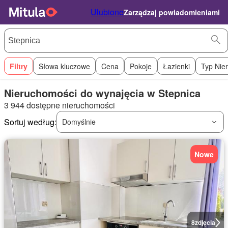
Ulubione
Zarządzaj powiadomieniami
Filtry
Słowa kluczowe
Cena
Pokoje
Łazienki
Typ Nie
Nieruchomości do wynajęcia w Stepnica
3 944 dostępne nieruchomości
Sortuj według:
Domyślnie
Nowe
8
zdjęcia