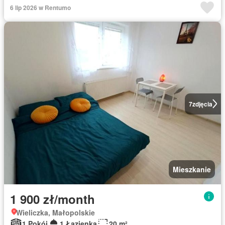
6 lip 2026 w Rentumo
7
zdjęcia
Mieszkanie
1 900 zł/month
Wieliczka, Małopolskie
1 Pokój
1 Łazienka
20 m²