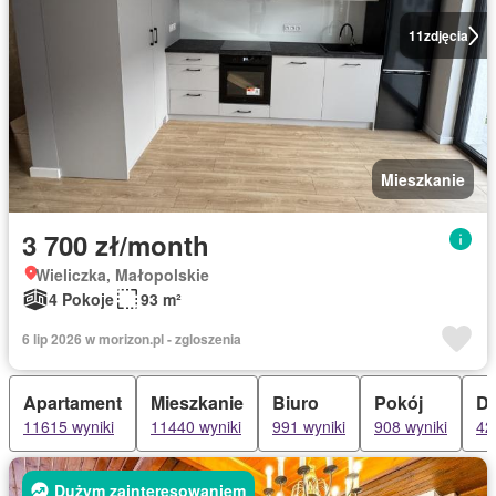
11
zdjęcia
Mieszkanie
3 700 zł/month
Wieliczka, Małopolskie
4 Pokoje
93 m²
6 lip 2026 w morizon.pl - zgloszenia
Apartament
Mieszkanie
Biuro
Pokój
Do
11615 wyniki
11440 wyniki
991 wyniki
908 wyniki
42
Dużym zainteresowaniem