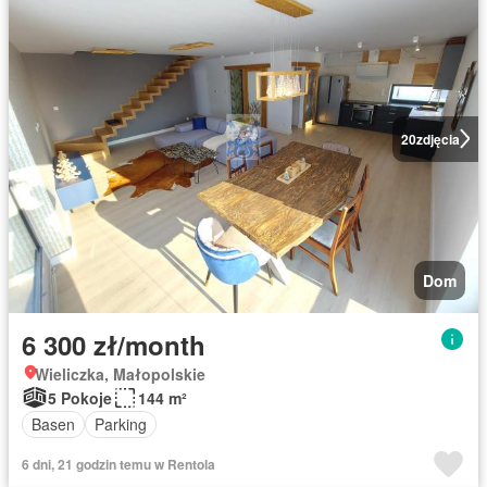
20
zdjęcia
Dom
6 300 zł/month
Wieliczka, Małopolskie
5 Pokoje
144 m²
Basen
Parking
6 dni, 21 godzin temu w Rentola