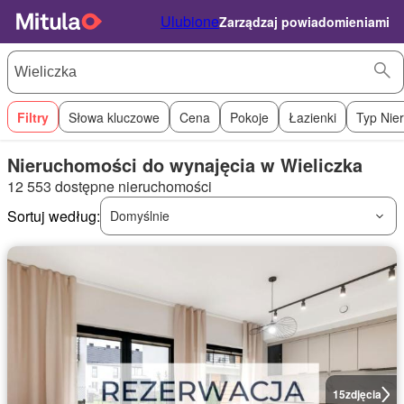
Ulubione
Zarządzaj powiadomieniami
Filtry
Słowa kluczowe
Cena
Pokoje
Łazienki
Typ Nie
Nieruchomości do wynajęcia w Wieliczka
12 553 dostępne nieruchomości
Sortuj według:
Domyślnie
15
zdjęcia