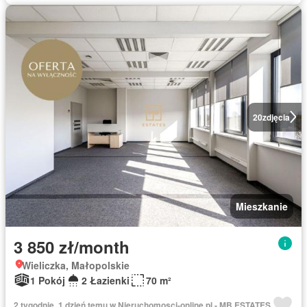
20
zdjęcia
Mieszkanie
3 850 zł/month
Wieliczka, Małopolskie
1 Pokój
2 Łazienki
70 m²
2 tygodnie, 1 dzień temu w Nieruchomosci-online.pl - MB ESTATES