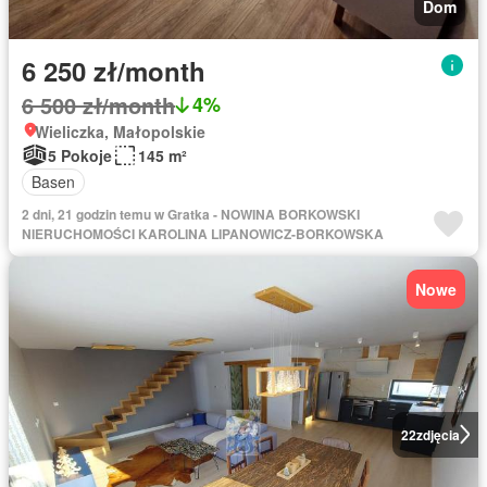
Dom
6 250 zł/month
6 500 zł/month
4%
Wieliczka, Małopolskie
5 Pokoje
145 m²
Basen
2 dni, 21 godzin temu w Gratka - NOWINA BORKOWSKI
NIERUCHOMOŚCI KAROLINA LIPANOWICZ-BORKOWSKA
Nowe
22
zdjęcia