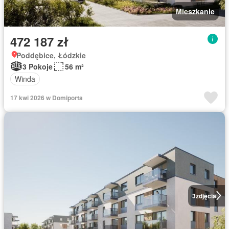
Mieszkanie
472 187 zł
Poddębice, Łódzkie
3 Pokoje
56 m²
Winda
17 kwi 2026 w Domiporta
3
zdjęcia