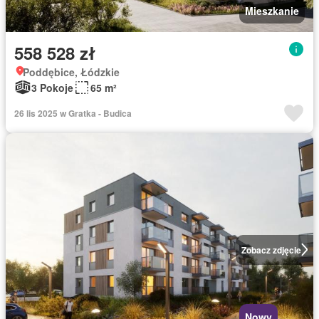
Mieszkanie
558 528 zł
Poddębice, Łódzkie
3 Pokoje
65 m²
26 lis 2025 w Gratka - Budica
Zobacz zdjęcie
Nowy