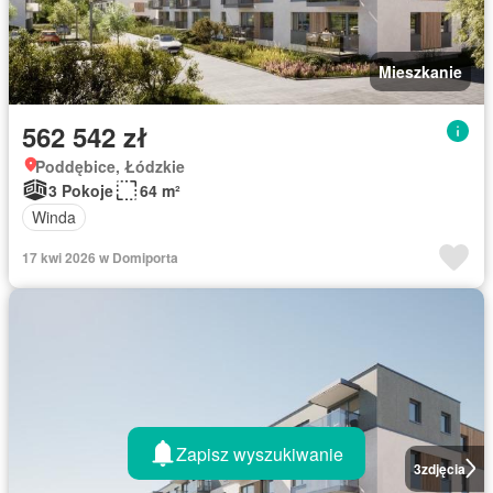
Mieszkanie
562 542 zł
Poddębice, Łódzkie
3 Pokoje
64 m²
Winda
17 kwi 2026 w Domiporta
Zapisz wyszukiwanie
3
zdjęcia