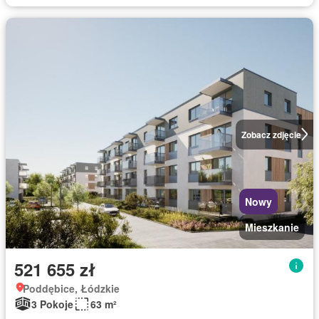
Zobacz zdjęcie
Nowy
Mieszkanie
521 655 zł
Poddębice, Łódzkie
3 Pokoje
63 m²