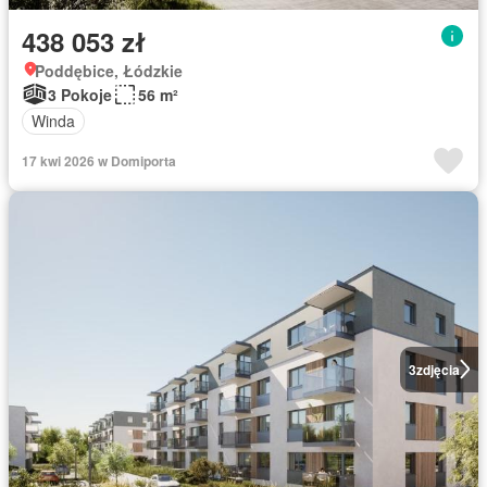
438 053 zł
Poddębice, Łódzkie
3 Pokoje
56 m²
Winda
17 kwi 2026 w Domiporta
3
zdjęcia