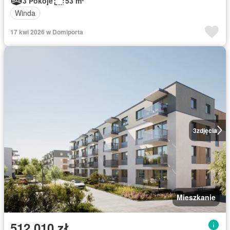
3 Pokoje
53 m²
Winda
17 kwi 2026 w Domiporta
3
zdjęcia
Mieszkanie
512 010 zł