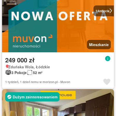
14
zdjęcia
Mieszkanie
249 000 zł
Zduńska Wola, Łódzkie
3 Pokoje
52 m²
1 tydzień, 1 dzień temu w morizon.pl - Muvon
Dużym zainteresowaniem