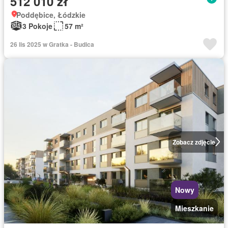
512 010 zł
Poddębice, Łódzkie
3 Pokoje
57 m²
26 lis 2025 w Gratka - Budica
Zobacz zdjęcie
Nowy
Mieszkanie