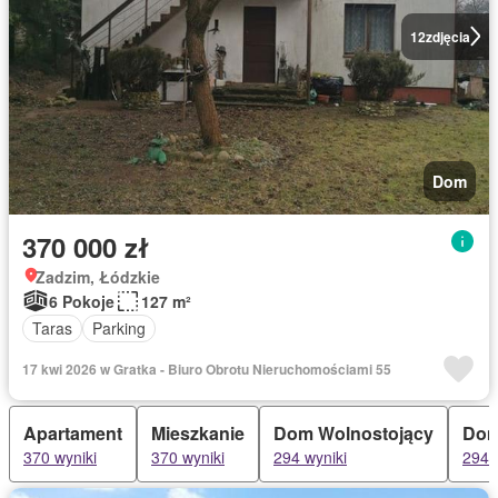
12
zdjęcia
Dom
370 000 zł
Zadzim, Łódzkie
6 Pokoje
127 m²
Taras
Parking
17 kwi 2026 w Gratka - Biuro Obrotu Nieruchomościami 55
Apartament
Mieszkanie
Dom Wolnostojący
Do
370 wyniki
370 wyniki
294 wyniki
294 