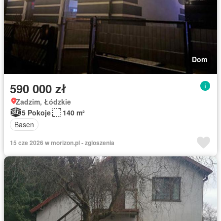
Dom
590 000 zł
Zadzim, Łódzkie
5 Pokoje
140 m²
Basen
15 cze 2026 w morizon.pl - zgloszenia