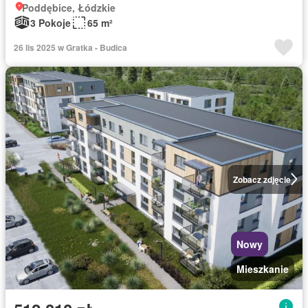
Poddębice, Łódzkie
3 Pokoje
65 m²
26 lis 2025 w Gratka - Budica
Zobacz zdjęcie
Nowy
Mieszkanie