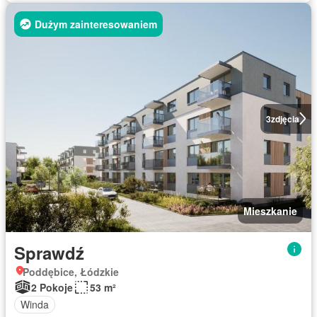
Dużym zainteresowaniem
3
zdjęcia
Mieszkanie
Sprawdź
Poddębice, Łódzkie
2 Pokoje
53 m²
Winda