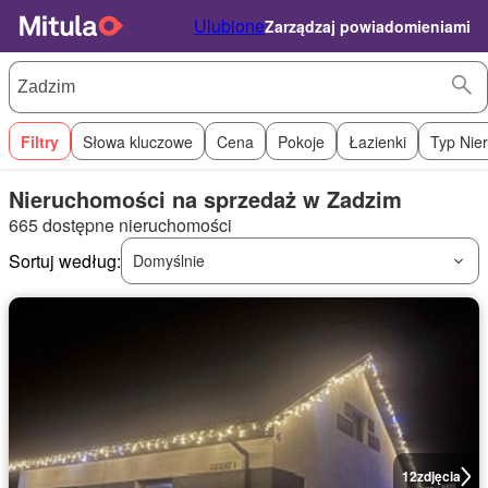
Ulubione
Zarządzaj powiadomieniami
Filtry
Słowa kluczowe
Cena
Pokoje
Łazienki
Typ Nie
Nieruchomości na sprzedaż w Zadzim
665 dostępne nieruchomości
Sortuj według:
Domyślnie
12
zdjęcia