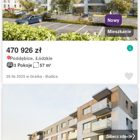
Nowy
Mieszkanie
470 926 zł
Poddębice, Łódzkie
3 Pokoje
57 m²
26 lis 2025 w Gratka - Budica
Zobacz zdjęcie