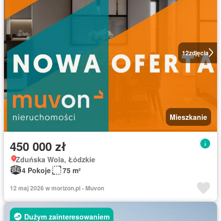
12
zdjęcia
Mieszkanie
450 000 zł
Zduńska Wola, Łódzkie
4 Pokoje
75 m²
12 maj 2026 w morizon.pl - Muvon
Dużym zainteresowaniem