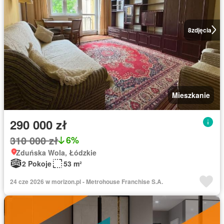
8
zdjęcia
Mieszkanie
290 000 zł
310 000 zł
6%
Zduńska Wola, Łódzkie
2 Pokoje
53 m²
24 cze 2026 w morizon.pl - Metrohouse Franchise S.A.