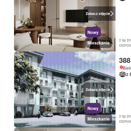
Zobacz zdjęcie
Nowy
2 lip 
Mieszkanie
ODPOW
388
Biel
2 
Zobacz zdjęcie
Nowy
2 lip 
Mieszkanie
ODPOW