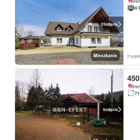
Bren
9 
23
zdjęcia
Mieszkanie
2 tygod
450
Bren
71
6
zdjęcia