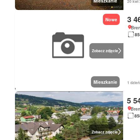
Mieszkanie
20 kwi
3 4
Nowe
Bren
85
Zobacz zdjęcie
Mieszkanie
1 dzie
5 5
Bren
85
Zobacz zdjęcie