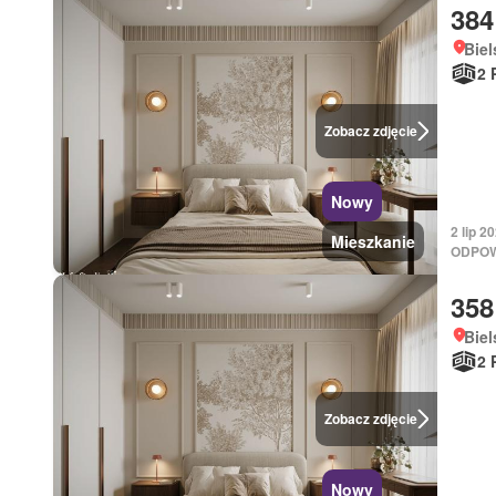
384
Biel
2 
Zobacz zdjęcie
Nowy
2 lip 
Mieszkanie
ODPOW
358
Biel
2 
Zobacz zdjęcie
Nowy