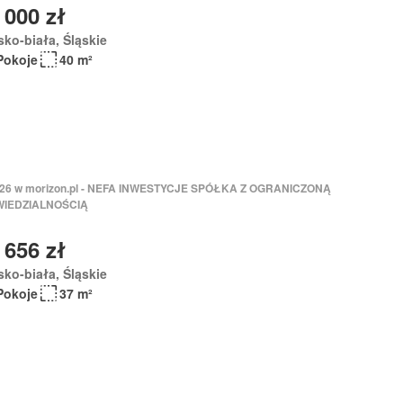
 000 zł
sko-biała, Śląskie
Pokoje
40 m²
2026 w morizon.pl - NEFA INWESTYCJE SPÓŁKA Z OGRANICZONĄ
IEDZIALNOŚCIĄ
 656 zł
sko-biała, Śląskie
Pokoje
37 m²