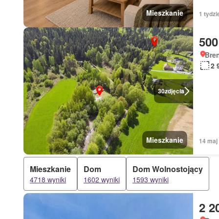
Mieszkanie
1 tydz
500
Bren
2 
30
zdjęcia
Mieszkanie
14 maj
Mieszkanie
Dom
Dom Wolnostojący
4718 wyniki
1602 wyniki
1593 wyniki
2 2