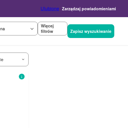
Ulubione
Zarządzaj powiadomieniami
Więcej
na
filtrów
Zapisz wyszukiwanie
ie