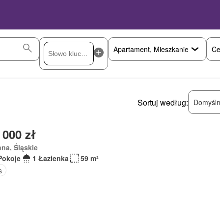
Ce
Sortuj według:
Domyśln
 000 zł
na, Śląskie
Pokoje
1 Łazienka
59 m²
s