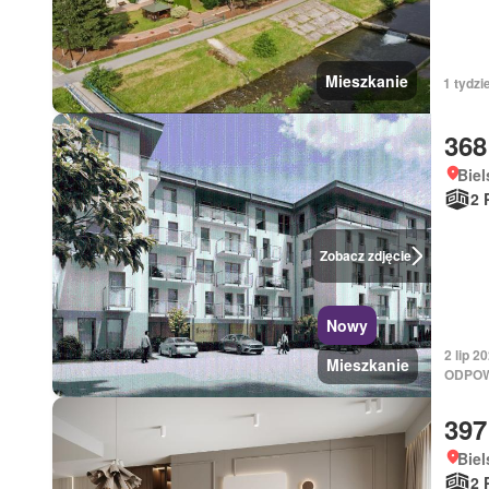
Mieszkanie
1 tydzi
368
Biel
2 
Zobacz zdjęcie
Nowy
2 lip 
Mieszkanie
ODPOW
397
Biel
2 