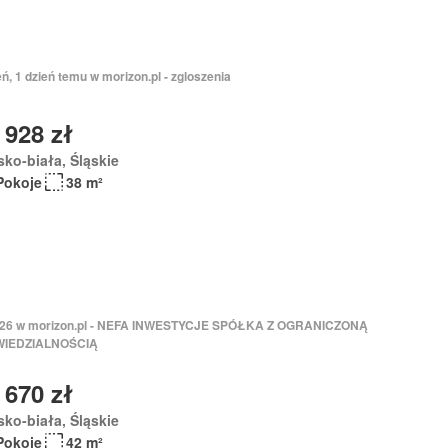
eń, 1 dzień temu w morizon.pl - zgloszenia
 928 zł
sko-biała, Śląskie
Pokoje
38 m²
2026 w morizon.pl - NEFA INWESTYCJE SPÓŁKA Z OGRANICZONĄ
IEDZIALNOŚCIĄ
 670 zł
sko-biała, Śląskie
Pokoje
42 m²