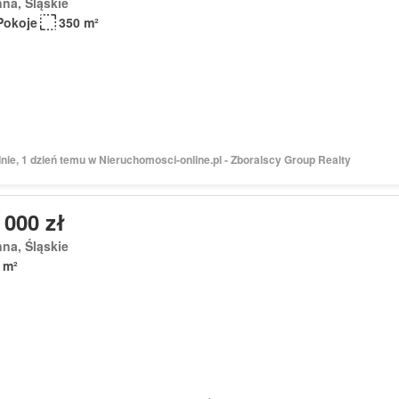
na, Śląskie
Pokoje
350 m²
nie, 1 dzień temu w Nieruchomosci-online.pl - Zboralscy Group Realty
 000 zł
na, Śląskie
 m²