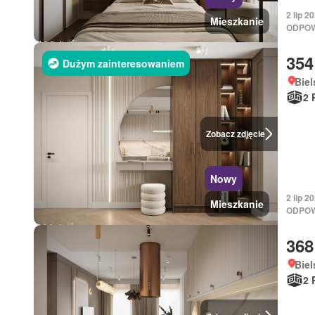
2 lip 
Mieszkanie
ODPOW
354
Dużym zainteresowaniem
Biel
2 
Zobacz zdjęcie
Nowy
2 lip 
Mieszkanie
ODPOW
368
Biel
2 