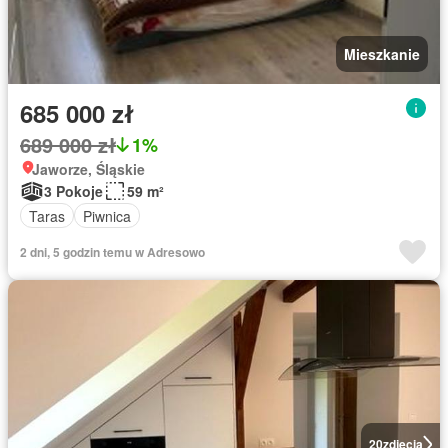
Mieszkanie
685 000 zł
689 000 zł
1%
Jaworze, Śląskie
3 Pokoje
59 m²
Taras
Piwnica
2 dni, 5 godzin temu w Adresowo
20
zdjęcia