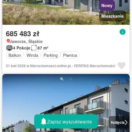
Nowy
Mieszkanie
685 483 zł
Jaworze, Śląskie
4 Pokoje
87 m²
Balkon
Winda
Parking
Piwnica
21 kwi 2026 w Nieruchomosci-online.pl - VERITAS Nieruchomości
Zapisz wyszukiwanie
9
zdjęcia