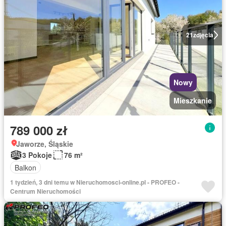
21
zdjęcia
Nowy
Mieszkanie
789 000 zł
Jaworze, Śląskie
3 Pokoje
76 m²
Balkon
1 tydzień, 3 dni temu w Nieruchomosci-online.pl - PROFEO -
Centrum Nieruchomości