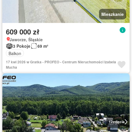
Mieszkanie
609 000 zł
Jaworze, Śląskie
3 Pokoje
69 m²
Balkon
17 kwi 2026 w Gratka - PROFEO - Centrum Nieruchomości Izabela
Mucha
12
zdjęcia