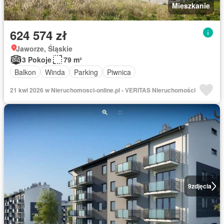
Mieszkanie
624 574 zł
Jaworze, Śląskie
3 Pokoje
79 m²
Balkon
Winda
Parking
Piwnica
21 kwi 2026 w Nieruchomosci-online.pl - VERITAS Nieruchomości
9
zdjęcia