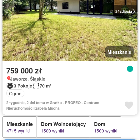
24
zdjęcia
Mieszkanie
759 000 zł
Jaworze, Śląskie
3 Pokoje
70 m²
Ogród
2 tygodnie, 2 dni temu w Gratka - PROFEO - Centrum
Nieruchomości Izabela Mucha
Mieszkanie
Dom Wolnostojący
Dom
4715 wyniki
1560 wyniki
1560 wyniki