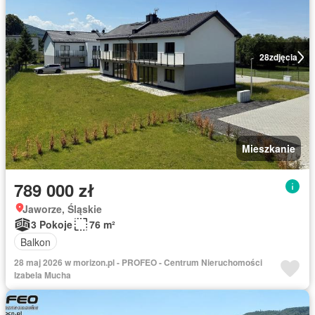
28
zdjęcia
Mieszkanie
789 000 zł
Jaworze, Śląskie
3 Pokoje
76 m²
Balkon
28 maj 2026 w morizon.pl - PROFEO - Centrum Nieruchomości
Izabela Mucha