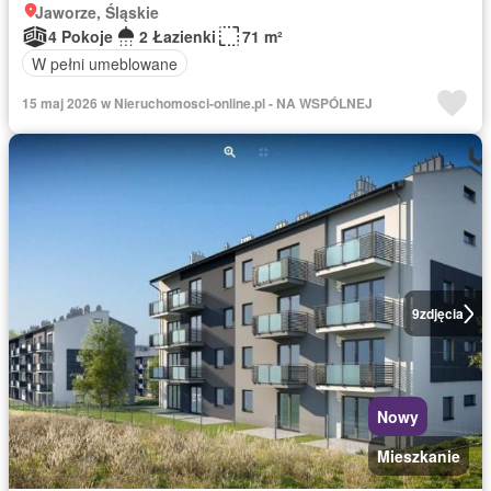
Jaworze, Śląskie
4 Pokoje
2 Łazienki
71 m²
W pełni umeblowane
15 maj 2026 w Nieruchomosci-online.pl - NA WSPÓLNEJ
9
zdjęcia
Nowy
Mieszkanie