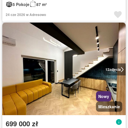
5 Pokoje
87 m²
24 cze 2026 w Adresowo
12
zdjęcia
Nowy
Mieszkanie
699 000 zł