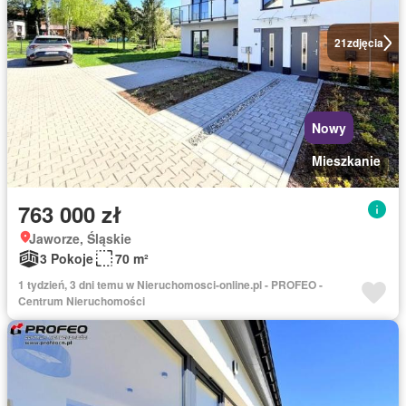
21
zdjęcia
Nowy
Mieszkanie
763 000 zł
Jaworze, Śląskie
3 Pokoje
70 m²
1 tydzień, 3 dni temu w Nieruchomosci-online.pl - PROFEO -
Centrum Nieruchomości