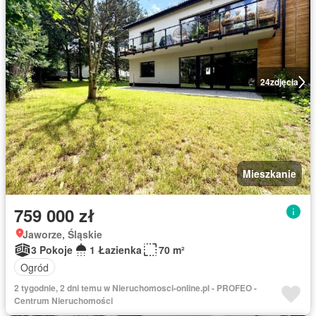
24
zdjęcia
Mieszkanie
759 000 zł
Jaworze, Śląskie
3 Pokoje
1 Łazienka
70 m²
Ogród
2 tygodnie, 2 dni temu w Nieruchomosci-online.pl - PROFEO -
Centrum Nieruchomości