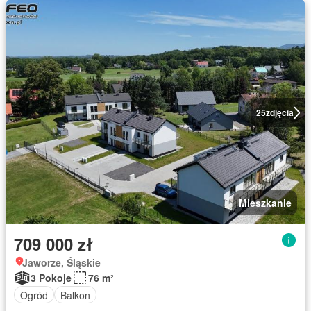
25
zdjęcia
Mieszkanie
709 000 zł
Jaworze, Śląskie
3 Pokoje
76 m²
Ogród
Balkon