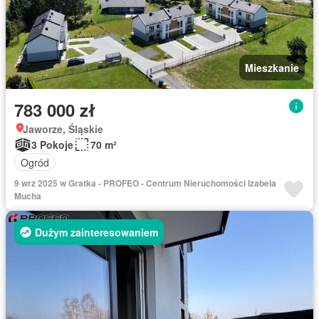
Mieszkanie
783 000 zł
Jaworze, Śląskie
3 Pokoje
70 m²
Ogród
9 wrz 2025 w Gratka - PROFEO - Centrum Nieruchomości Izabela
Mucha
Dużym zainteresowaniem