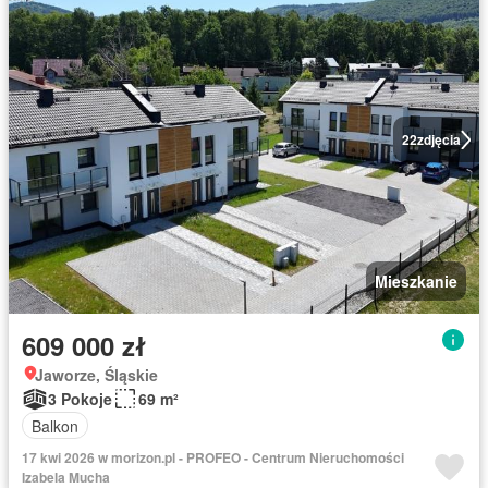
22
zdjęcia
Mieszkanie
609 000 zł
Jaworze, Śląskie
3 Pokoje
69 m²
Balkon
17 kwi 2026 w morizon.pl - PROFEO - Centrum Nieruchomości
Izabela Mucha