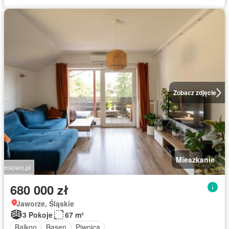
Zobacz zdjęcie
Mieszkanie
680 000 zł
Jaworze, Śląskie
3 Pokoje
67 m²
Balkon
Basen
Piwnica