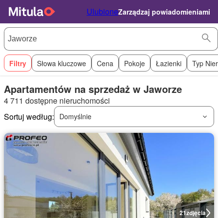
Ulubione
Zarządzaj powiadomieniami
Filtry
Słowa kluczowe
Cena
Pokoje
Łazienki
Typ Nie
Apartamentów na sprzedaż w Jaworze
4 711 dostępne nieruchomości
Sortuj według:
Domyślnie
21
zdjęcia