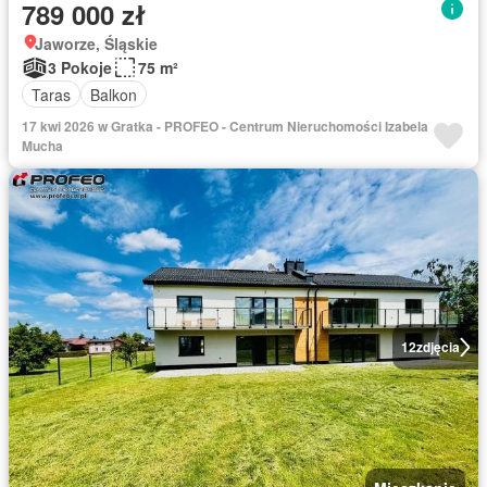
789 000 zł
Jaworze, Śląskie
3 Pokoje
75 m²
Taras
Balkon
17 kwi 2026 w Gratka - PROFEO - Centrum Nieruchomości Izabela
Mucha
12
zdjęcia