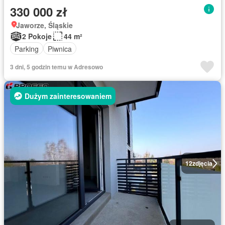
330 000 zł
Jaworze, Śląskie
2 Pokoje
44 m²
Parking
Piwnica
3 dni, 5 godzin temu w Adresowo
Dużym zainteresowaniem
12
zdjęcia