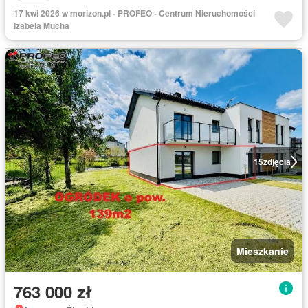
17 kwi 2026 w morizon.pl - PROFEO - Centrum Nieruchomości
Izabela Mucha
15
zdjęcia
Mieszkanie
763 000 zł