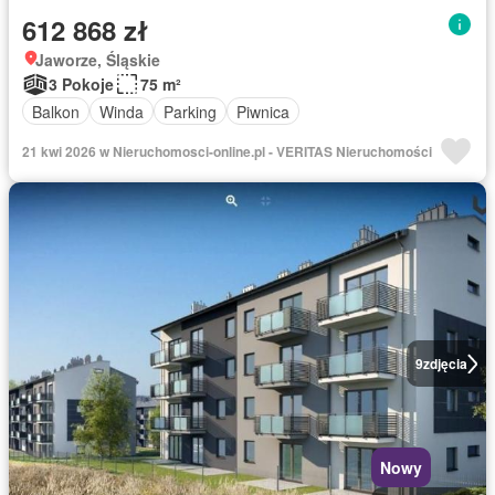
612 868 zł
Jaworze, Śląskie
3 Pokoje
75 m²
Balkon
Winda
Parking
Piwnica
21 kwi 2026 w Nieruchomosci-online.pl - VERITAS Nieruchomości
9
zdjęcia
Nowy