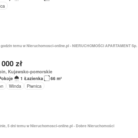
ica
 8 godzin temu w Nieruchomosci-online.pl - NIERUCHOMOŚCI APARTAMENT Sp. z
 000 zł
bin, Kujawsko-pomorskie
Pokoje
1 Łazienka
66 m²
on
Winda
Piwnica
nie, 5 dni temu w Nieruchomosci-online.pl - Dobre Nieruchomości