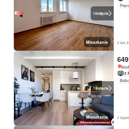
Piwn
14
zdjęcia
Mieszkanie
3 dni,
649
Szu
3 
Balk
13
zdjęcia
Mieszkanie
2 tygod