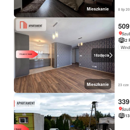
Mieszkanie
8 lip 
509
Szu
2 
Wind
18
zdjęcia
Mieszkanie
23 cze
339
Szu
13