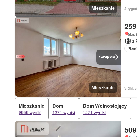
Mieszkanie
3 tygod
259
Szu
3 
Piwn
14
zdjęcia
Mieszkanie
3 dni, 
Mieszkanie
Dom
Dom Wolnostojący
9959 wyniki
1271 wyniki
1271 wyniki
509