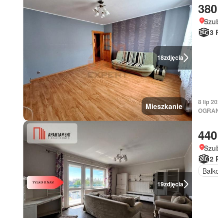
380
Szu
3 
18
zdjęcia
8 lip 
Mieszkanie
OGRAN
440
Szu
2 
Balk
19
zdjęcia