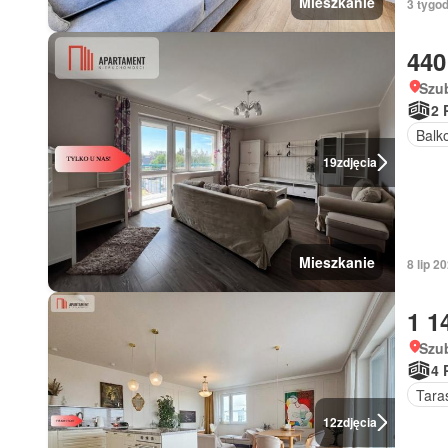
Mieszkanie
3 tygo
440
Szu
2 
Balk
19
zdjęcia
Mieszkanie
8 lip 2
1 1
Szu
4 
Tara
12
zdjęcia