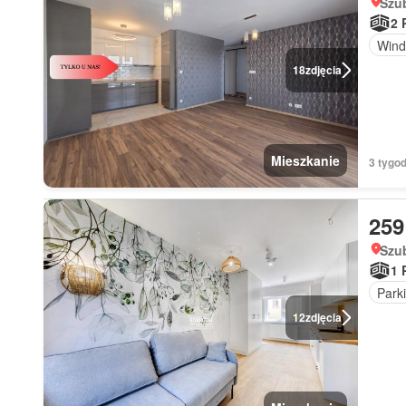
Szu
2 
Wind
18
zdjęcia
Mieszkanie
3 tygo
259
Szu
1 
Park
12
zdjęcia