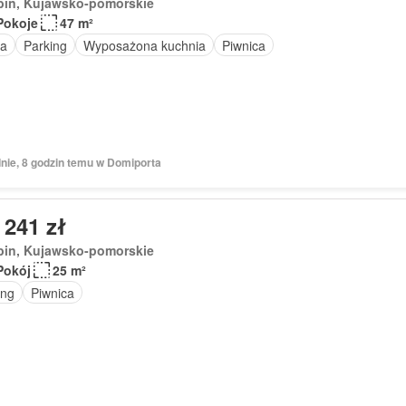
bin, Kujawsko-pomorskie
Pokoje
47 m²
a
Parking
Wyposażona kuchnia
Piwnica
dnie, 8 godzin temu w Domiporta
 241 zł
bin, Kujawsko-pomorskie
Pokój
25 m²
ing
Piwnica