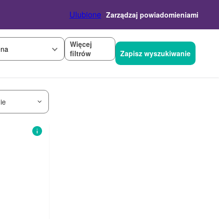
Ulubione
Zarządzaj powiadomieniami
Więcej
na
filtrów
Zapisz wyszukiwanie
ie