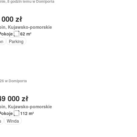
dnie, 8 godzin temu w Domiporta
 000 zł
bin, Kujawsko-pomorskie
Pokoje
62 m²
on
Parking
026 w Domiporta
49 000 zł
bin, Kujawsko-pomorskie
Pokoje
112 m²
s
Winda