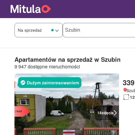
Apartamentów na sprzedaż w Szubin
9 947 dostępne nieruchomości
339
Dużym zainteresowaniem
Szu
12
18
zdjęcia