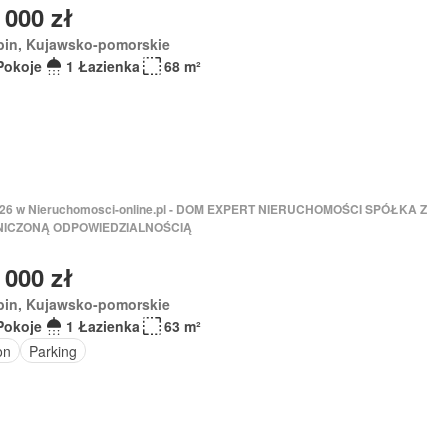
 000 zł
bin, Kujawsko-pomorskie
Pokoje
1 Łazienka
68 m²
2026 w Nieruchomosci-online.pl - DOM EXPERT NIERUCHOMOŚCI SPÓŁKA Z
ICZONĄ ODPOWIEDZIALNOŚCIĄ
 000 zł
bin, Kujawsko-pomorskie
Pokoje
1 Łazienka
63 m²
on
Parking