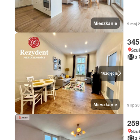
Mieszkanie
9 maj 
345
Szu
3 
16
zdjęcia
Mieszkanie
9 lip 2
259
Szu
3 