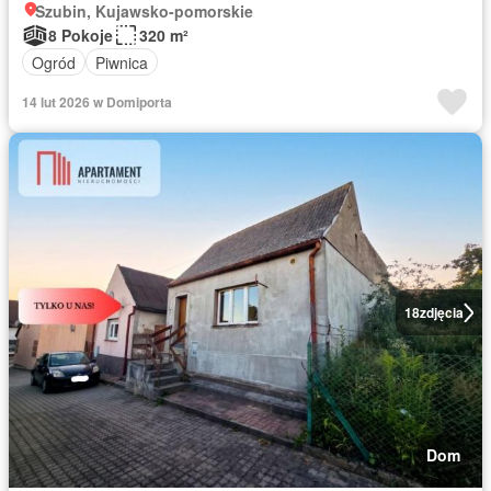
Szubin, Kujawsko-pomorskie
8 Pokoje
320 m²
Ogród
Piwnica
14 lut 2026 w Domiporta
18
zdjęcia
Dom