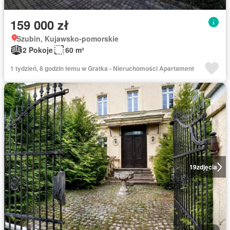
159 000 zł
Szubin, Kujawsko-pomorskie
2 Pokoje
60 m²
1 tydzień, 8 godzin temu w Gratka - Nieruchomości Apartament
19
zdjęcia