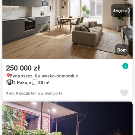
5
zdjęcia
Dom
250 000 zł
Bydgoszcz, Kujawsko-pomorskie
2 Pokoje
50 m²
3 dni, 8 godzin temu w Domiporta