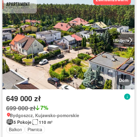
15
zdjęcia
Dom
649 000 zł
699 000 zł
7%
Bydgoszcz, Kujawsko-pomorskie
5 Pokoje
110 m²
Balkon
Piwnica