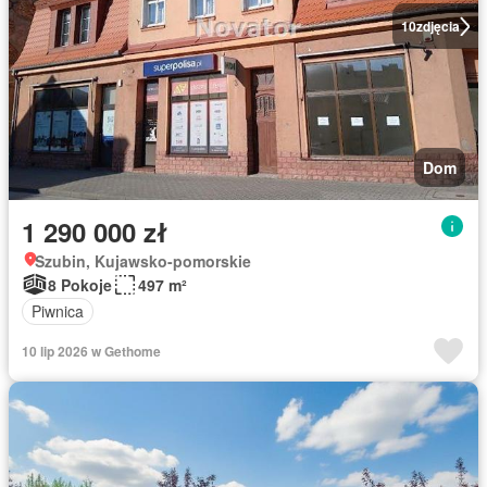
10
zdjęcia
Dom
1 290 000 zł
Szubin, Kujawsko-pomorskie
8 Pokoje
497 m²
Piwnica
10 lip 2026 w Gethome