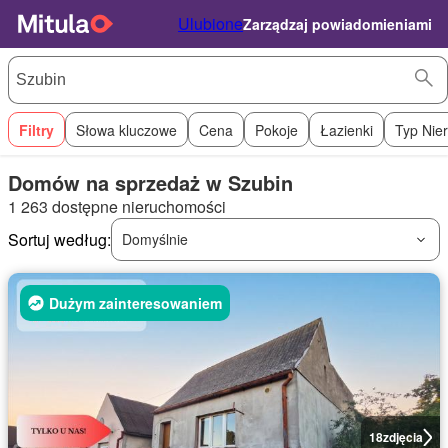
Ulubione
Zarządzaj powiadomieniami
Filtry
Słowa kluczowe
Cena
Pokoje
Łazienki
Typ Nie
Domów na sprzedaż w Szubin
1 263 dostępne nieruchomości
Sortuj według:
Domyślnie
Dużym zainteresowaniem
18
zdjęcia