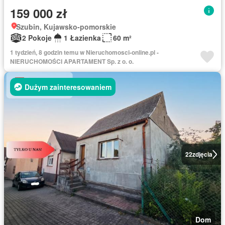
159 000 zł
Szubin, Kujawsko-pomorskie
2 Pokoje
1 Łazienka
60 m²
1 tydzień, 8 godzin temu w Nieruchomosci-online.pl -
NIERUCHOMOŚCI APARTAMENT Sp. z o. o.
Dużym zainteresowaniem
22
zdjęcia
Dom