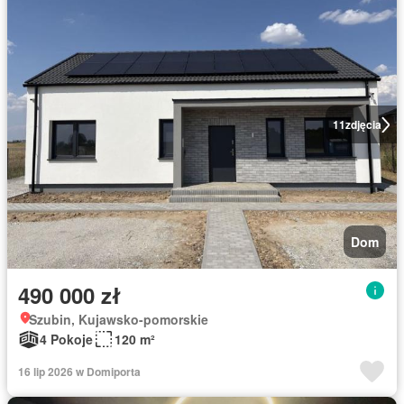
11
zdjęcia
Dom
490 000 zł
Szubin, Kujawsko-pomorskie
4 Pokoje
120 m²
16 lip 2026 w Domiporta