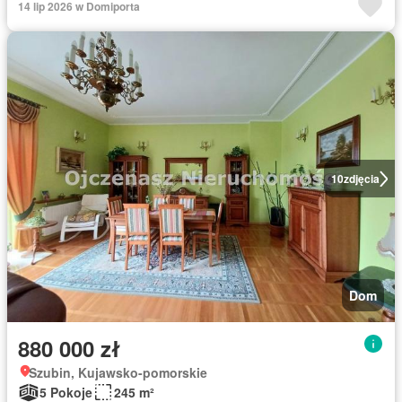
14 lip 2026 w Domiporta
10
zdjęcia
Dom
880 000 zł
Szubin, Kujawsko-pomorskie
5 Pokoje
245 m²