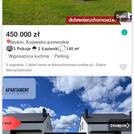
Dom
450 000 zł
Szubin, Kujawsko-pomorskie
3 Pokoje
2 Łazienki
140 m²
Wyposażona kuchnia
Parking
3 tygodnie, 1 dzień temu w Nieruchomosci-online.pl - Dobre
Nieruchomości
24
zdjęcia