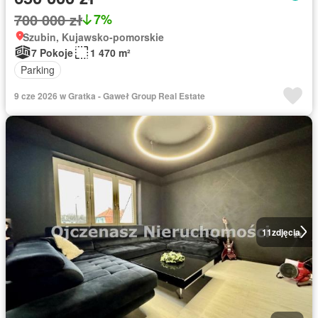
700 000 zł
7%
Szubin, Kujawsko-pomorskie
7 Pokoje
1 470 m²
Parking
9 cze 2026 w Gratka - Gaweł Group Real Estate
11
zdjęcia