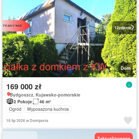
12
zdjęcia
Dom
169 000 zł
Bydgoszcz, Kujawsko-pomorskie
2 Pokoje
46 m²
Ogród
Wyposażona kuchnia
16 lip 2026 w Domiporta
Zaktualizowane