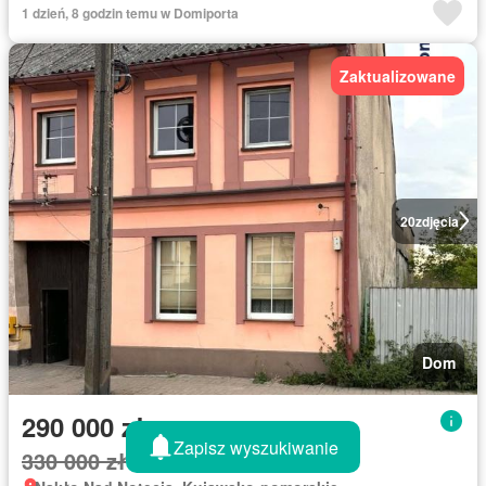
1 dzień, 8 godzin temu w Domiporta
Zaktualizowane
20
zdjęcia
Dom
290 000 zł
Zapisz wyszukiwanie
330 000 zł
12%