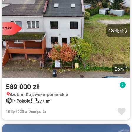
32
zdjęcia
Dom
589 000 zł
Szubin, Kujawsko-pomorskie
7 Pokoje
277 m²
16 lip 2026 w Domiporta