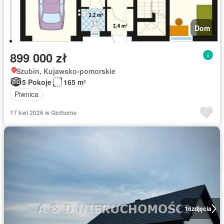
Dom
899 000 zł
Szubin, Kujawsko-pomorskie
5 Pokoje
165 m²
Piwnica
17 kwi 2026 w Gethome
16
zdjęcia