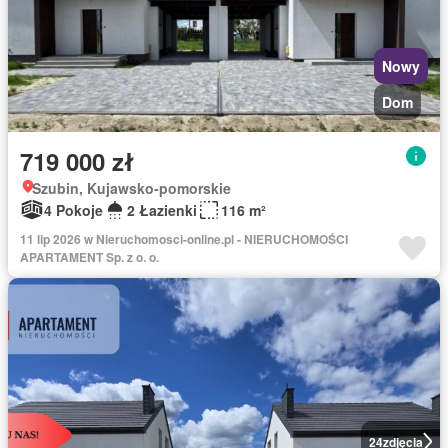
Nowy
Dom
719 000 zł
Szubin, Kujawsko-pomorskie
4 Pokoje
2 Łazienki
116 m²
11 lip 2026 w Nieruchomosci-online.pl - NIERUCHOMOŚCI
APARTAMENT Sp. z o. o.
24
zdjęcia