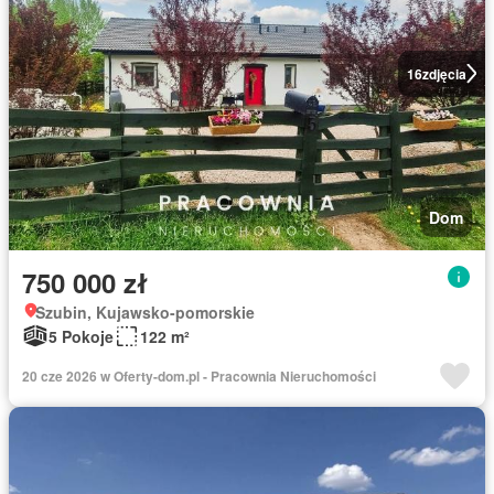
16
zdjęcia
Dom
750 000 zł
Szubin, Kujawsko-pomorskie
5 Pokoje
122 m²
20 cze 2026 w Oferty-dom.pl - Pracownia Nieruchomości