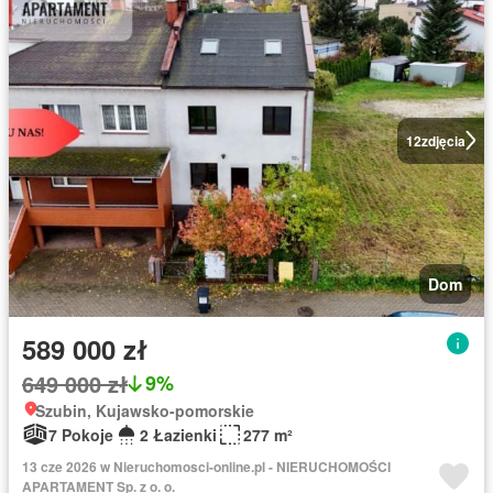
12
zdjęcia
Dom
589 000 zł
649 000 zł
9%
Szubin, Kujawsko-pomorskie
7 Pokoje
2 Łazienki
277 m²
13 cze 2026 w Nieruchomosci-online.pl - NIERUCHOMOŚCI
APARTAMENT Sp. z o. o.