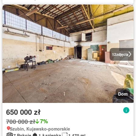
12
zdjęcia
Dom
650 000 zł
700 000 zł
7%
Szubin, Kujawsko-pomorskie
7 Pokoje
1 Łazienka
1 470 m²