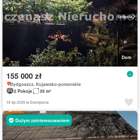
5
zdjęcia
Dom
155 000 zł
Bydgoszcz, Kujawsko-pomorskie
2 Pokoje
35 m²
16 lip 2026 w Domiporta
Dużym zainteresowaniem