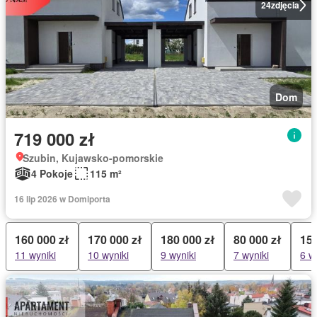
24
zdjęcia
Dom
719 000 zł
Szubin, Kujawsko-pomorskie
4 Pokoje
115 m²
16 lip 2026 w Domiporta
160 000 zł
170 000 zł
180 000 zł
80 000 zł
150
11 wyniki
10 wyniki
9 wyniki
7 wyniki
6 w