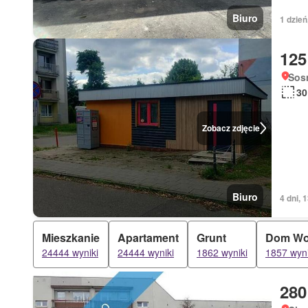
Biuro
1 dzie
125
Sos
30
Zobacz zdjęcie
Biuro
4 dni, 
Mieszkanie
Apartament
Grunt
Dom Wo
24444 wyniki
24444 wyniki
1862 wyniki
1857 wyni
280