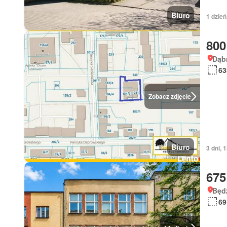
Biuro
1 dzień
800
Dąbr
63
Zobacz zdjęcie
Biuro
3 dni, 
675
Będz
69