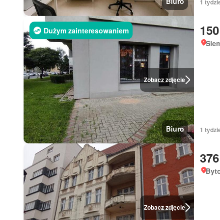
Biuro
1 tydzi
150
Dużym zainteresowaniem
Siem
Zobacz zdjęcie
Biuro
1 tydzi
376
Byto
Zobacz zdjęcie