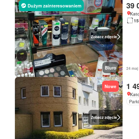
39 
Dużym zainteresowaniem
Kato
15
Zobacz zdjęcie
Biuro
24 maj
1 4
Nowe
Kato
Park
Zobacz zdjęcie