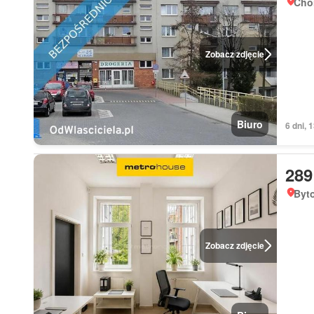
Chor
Zobacz zdjęcie
Biuro
6 dni, 
289
Byto
Zobacz zdjęcie