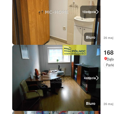
10
zdjęcia
Biuro
26 maj
168
Dąbr
Park
4
zdjęcia
Biuro
26 maj