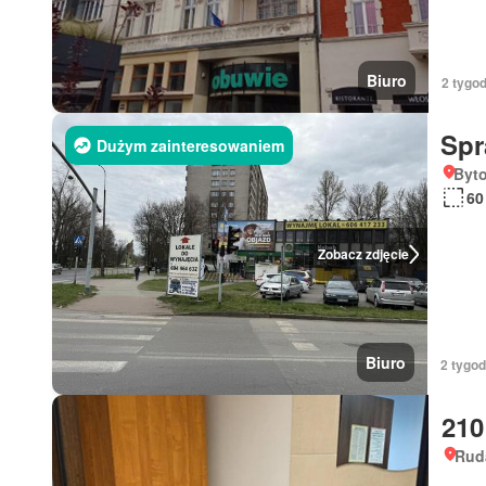
Biuro
2 tygod
Sp
Dużym zainteresowaniem
Byto
60
Zobacz zdjęcie
Biuro
2 tygod
210
Ruda