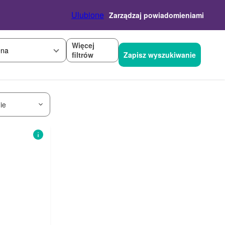
Ulubione
Zarządzaj powiadomieniami
Więcej
na
filtrów
Zapisz wyszukiwanie
ie