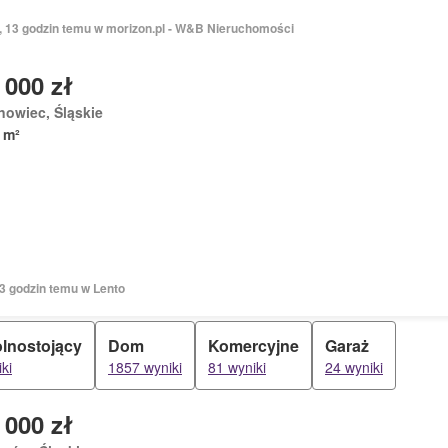
ń, 13 godzin temu w morizon.pl - W&B Nieruchomości
 000 zł
nowiec, Śląskie
 m²
13 godzin temu w Lento
lnostojący
Dom
Komercyjne
Garaż
ki
1857 wyniki
81 wyniki
24 wyniki
 000 zł