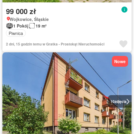
99 000 zł
Wojkowice, Śląskie
1 Pokój
19 m²
Piwnica
2 dni, 15 godzin temu w Gratka - Prostokąt Nieruchomości
Nowe
10
zdjęcia