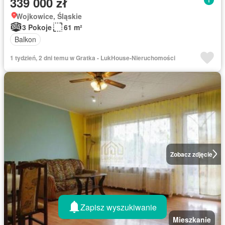
339 000 zł
Wojkowice, Śląskie
3 Pokoje
61 m²
Balkon
1 tydzień, 2 dni temu w Gratka - LukHouse-Nieruchomości
Zobacz zdjęcie
Zapisz wyszukiwanie
Mieszkanie