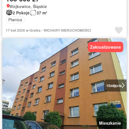
Wojkowice, Śląskie
2 Pokoje
37 m²
Piwnica
17 kwi 2026 w Gratka - WICHARY NIERUCHOMOŚCI
Zaktualizowane
10
zdjęcia
Mieszkanie