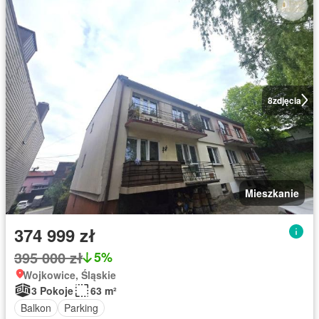
8
zdjęcia
Mieszkanie
374 999 zł
395 000 zł
5%
Wojkowice, Śląskie
3 Pokoje
63 m²
Balkon
Parking