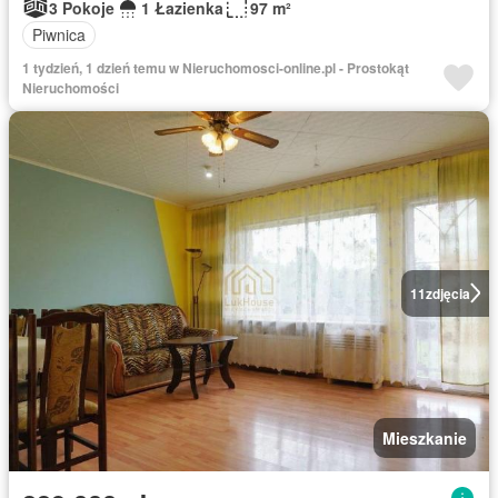
3 Pokoje
1 Łazienka
97 m²
Piwnica
1 tydzień, 1 dzień temu w Nieruchomosci-online.pl - Prostokąt
Nieruchomości
11
zdjęcia
Mieszkanie