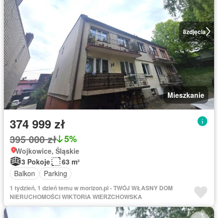
8
zdjęcia
Mieszkanie
374 999 zł
395 000 zł
5%
Wojkowice, Śląskie
3 Pokoje
63 m²
Balkon
Parking
1 tydzień, 1 dzień temu w morizon.pl - TWÓJ WŁASNY DOM
NIERUCHOMOŚCI WIKTORIA WIERZCHOWSKA