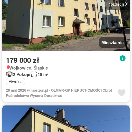
15
zdjęcia
Mieszkanie
179 000 zł
Wojkowice, Śląskie
2 Pokoje
45 m²
Piwnica
28 maj 2026 w morizon.pl - OLMAR-GP NIERUCHOMOŚCI Obrót
Pośrednictwo Wycena Doradztwo