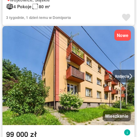
4 Pokoje
80 m²
3 tygodnie, 1 dzień temu w Domiporta
Nowe
9
zdjęcia
Mieszkanie
99 000 zł