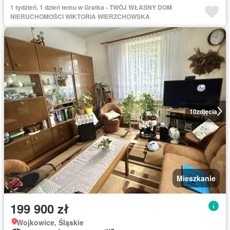
1 tydzień, 1 dzień temu w Gratka - TWÓJ WŁASNY DOM
NIERUCHOMOŚCI WIKTORIA WIERZCHOWSKA
10
zdjęcia
Mieszkanie
199 900 zł
Wojkowice, Śląskie