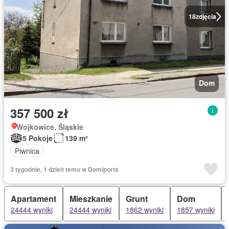
18
zdjęcia
Dom
357 500 zł
Wojkowice, Śląskie
5 Pokoje
139 m²
Piwnica
3 tygodnie, 1 dzień temu w Domiporta
Apartament
Mieszkanie
Grunt
Dom
24444 wyniki
24444 wyniki
1862 wyniki
1857 wyniki