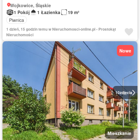
Wojkowice, Śląskie
1 Pokój
1 Łazienka
19 m²
Piwnica
1 dzień, 15 godzin temu w Nieruchomosci-online.pl - Prostokąt
Nieruchomości
Nowe
10
zdjęcia
Mieszkanie