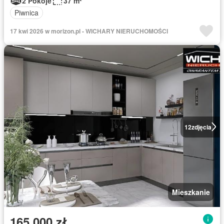
2 Pokoje
37 m²
Piwnica
17 kwi 2026 w morizon.pl - WICHARY NIERUCHOMOŚCI
12
zdjęcia
Mieszkanie
165 000 zł