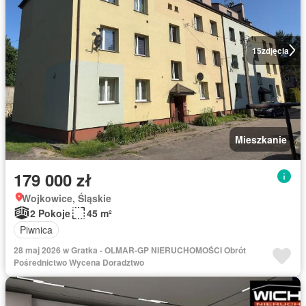
15
zdjęcia
Mieszkanie
179 000 zł
Wojkowice, Śląskie
2 Pokoje
45 m²
Piwnica
28 maj 2026 w Gratka - OLMAR-GP NIERUCHOMOŚCI Obrót
Pośrednictwo Wycena Doradztwo