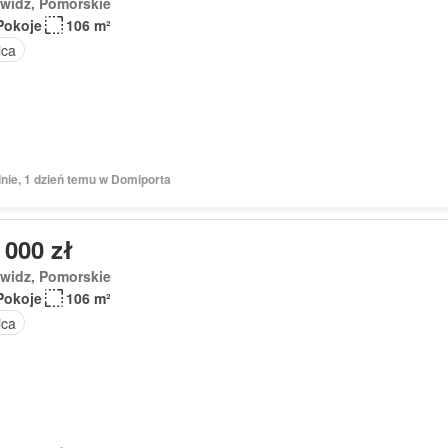
ywidz, Pomorskie
Pokoje
106 m²
ica
nie, 1 dzień temu w Domiporta
 000 zł
ywidz, Pomorskie
Pokoje
106 m²
ica