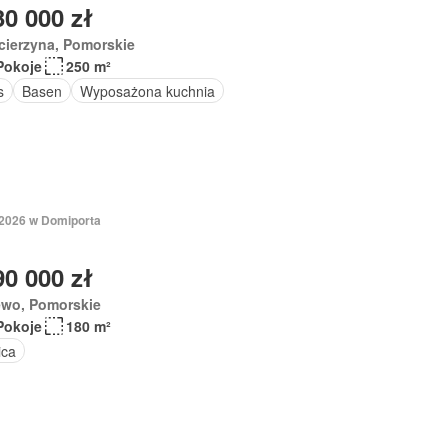
30 000 zł
cierzyna, Pomorskie
Pokoje
250 m²
s
Basen
Wyposażona kuchnia
 2026 w Domiporta
90 000 zł
ewo, Pomorskie
Pokoje
180 m²
ica