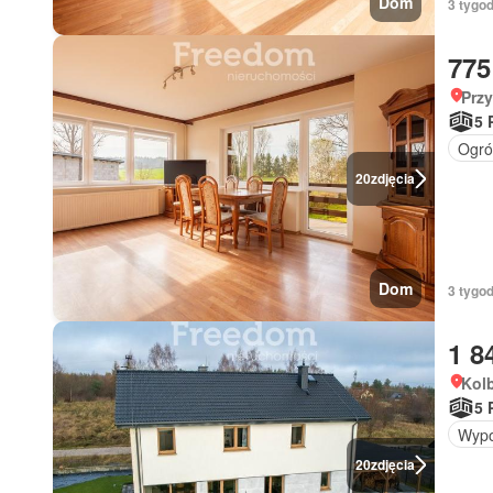
Dom
3 tygod
775
Prz
5 
Ogró
20
zdjęcia
Dom
3 tygod
1 8
Kol
5 
Wypo
20
zdjęcia