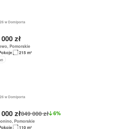
026 w Domiporta
 000 zł
iewo, Pomorskie
Pokoje
215 m²
on
026 w Domiporta
 000 zł
849 000 zł
6%
onino, Pomorskie
Pokoje
110 m²