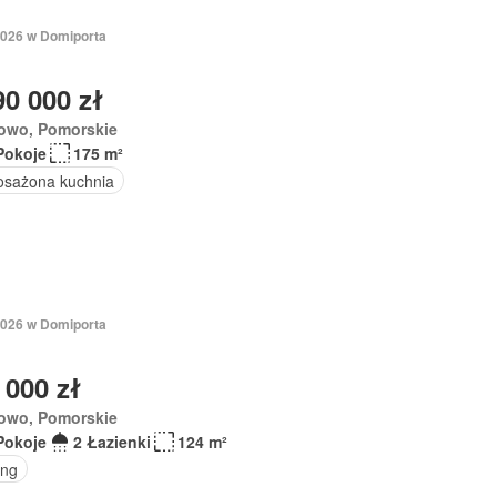
 2026 w Domiporta
90 000 zł
owo, Pomorskie
Pokoje
175 m²
sażona kuchnia
 2026 w Domiporta
 000 zł
owo, Pomorskie
Pokoje
2 Łazienki
124 m²
ing