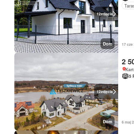
Tara
12
zdjęcia
Dom
17 cze
2 5
Kart
5 
12
zdjęcia
Dom
6 maj 