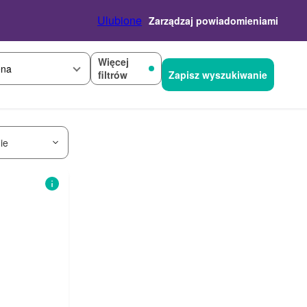
Ulubione
Zarządzaj powiadomieniami
Więcej
na
filtrów
Zapisz wyszukiwanie
ie