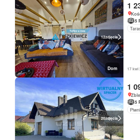
1 2
Koś
5 
Tara
12
zdjęcia
Dom
17 kwi
1 0
Zbl
5 
Piwn
20
zdjęcia