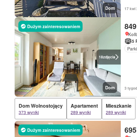
Dom
17 kwi
849
Dużym zainteresowaniem
Kol
5 
Park
18
zdjęcia
Dom
3 tygod
Dom Wolnostojący
Apartament
Mieszkanie
373 wyniki
289 wyniki
289 wyniki
695
Dużym zainteresowaniem