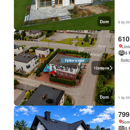
Dom
9 lip 2
610
Lin
5 
Balk
12
zdjęcia
Dom
1 lip 2
799
Som
5 