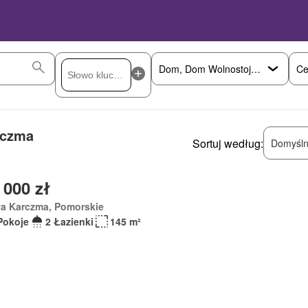
Ce
rczma
Sortuj według:
Domyśln
 000 zł
a Karczma, Pomorskie
Pokoje
2 Łazienki
145 m²