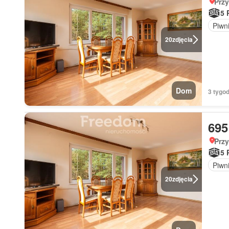
Prz
5 
Piwn
20
zdjęcia
Dom
3 tygod
695
Prz
5 
Piwn
20
zdjęcia