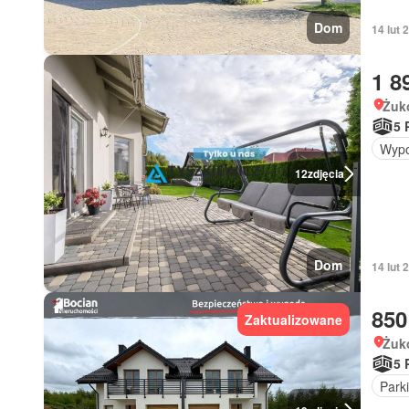
Dom
14 lut
1 8
Żuk
5 
Wypo
12
zdjęcia
Dom
14 lut
850
Zaktualizowane
Żuk
5 
Park