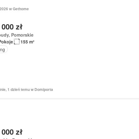
 2026 w Gethome
 000 zł
budy, Pomorskie
Pokoje
155 m²
ing
nie, 1 dzień temu w Domiporta
 000 zł