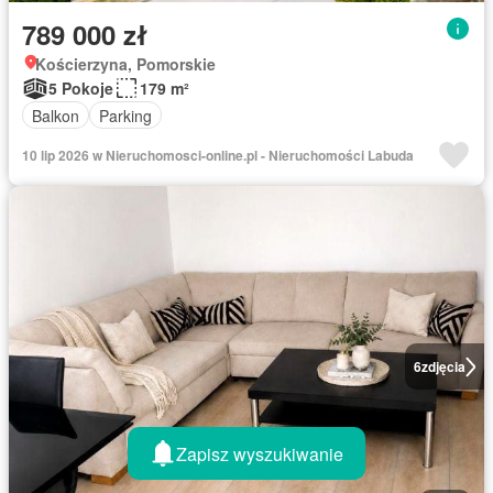
789 000 zł
Kościerzyna, Pomorskie
5 Pokoje
179 m²
Balkon
Parking
10 lip 2026 w Nieruchomosci-online.pl - Nieruchomości Labuda
6
zdjęcia
Zapisz wyszukiwanie