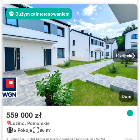
Dużym zainteresowaniem
19
zdjęcia
Dom
559 000 zł
Luzino, Pomorskie
5 Pokoje
86 m²
2 tygodnie, 3 dni temu w Nieruchomosci-online.pl - WGN