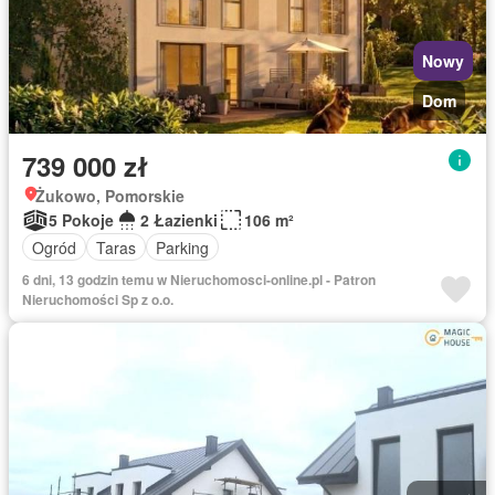
Nowy
Dom
739 000 zł
Żukowo, Pomorskie
5 Pokoje
2 Łazienki
106 m²
Ogród
Taras
Parking
6 dni, 13 godzin temu w Nieruchomosci-online.pl - Patron
Nieruchomości Sp z o.o.