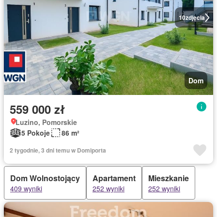
10
zdjęcia
Dom
559 000 zł
Luzino, Pomorskie
5 Pokoje
86 m²
2 tygodnie, 3 dni temu w Domiporta
Dom Wolnostojący
Apartament
Mieszkanie
409 wyniki
252 wyniki
252 wyniki