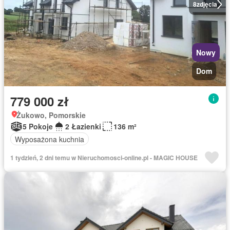
8
zdjęcia
Nowy
Dom
779 000 zł
Żukowo, Pomorskie
5 Pokoje
2 Łazienki
136 m²
Wyposażona kuchnia
1 tydzień, 2 dni temu w Nieruchomosci-online.pl - MAGIC HOUSE