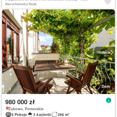
Nieruchomości Reda
19
zdjęcia
Dom
980 000 zł
Żukowo, Pomorskie
5 Pokoje
3 Łazienki
266 m²