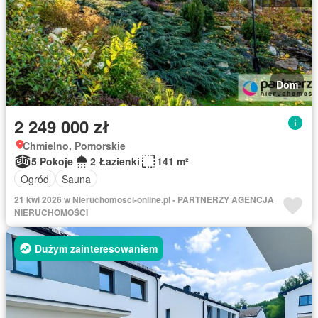
Dom
2 249 000 zł
Chmielno, Pomorskie
5 Pokoje
2 Łazienki
141 m²
Ogród
Sauna
21 kwi 2026 w Nieruchomosci-online.pl - PARTNERZY AGENCJA
NIERUCHOMOŚCI
Dużym zainteresowaniem