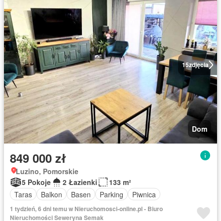
15
zdjęcia
Dom
849 000 zł
Luzino, Pomorskie
5 Pokoje
2 Łazienki
133 m²
Taras
Balkon
Basen
Parking
Piwnica
1 tydzień, 6 dni temu w Nieruchomosci-online.pl - Biuro
Nieruchomości Seweryna Semak