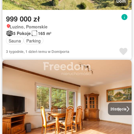
Dom
999 000 zł
Luzino, Pomorskie
5 Pokoje
165 m²
Sauna
Parking
3 tygodnie, 1 dzień temu w Domiporta
20
zdjęcia