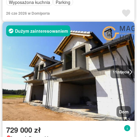
Wyposażona kuchnia
Parking
26 cze 2026 w Domiporta
Dużym zainteresowaniem
11
zdjęcia
Dom
729 000 zł