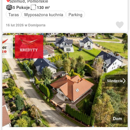
Szemud, Pomorskie
5 Pokoje
130 m²
Taras
Wyposażona kuchnia
Parking
16 lut 2026 w Domiporta
50
zdjęcia
Dom