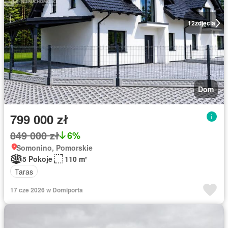
12
zdjęcia
Dom
799 000 zł
849 000 zł
6%
Somonino, Pomorskie
5 Pokoje
110 m²
Taras
17 cze 2026 w Domiporta