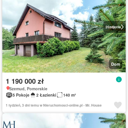
20
zdjęcia
Dom
1 190 000 zł
Szemud, Pomorskie
5 Pokoje
2 Łazienki
140 m²
1 tydzień, 3 dni temu w Nieruchomosci-online.pl - Mr. House