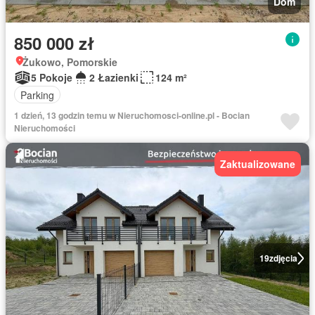
Dom
850 000 zł
Żukowo, Pomorskie
5 Pokoje
2 Łazienki
124 m²
Parking
1 dzień, 13 godzin temu w Nieruchomosci-online.pl - Bocian
Nieruchomości
Zaktualizowane
19
zdjęcia