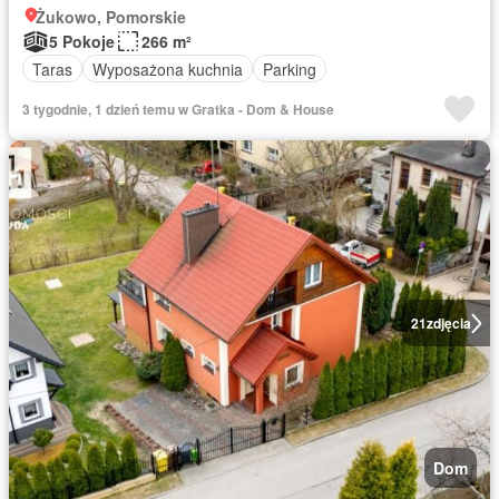
Żukowo, Pomorskie
5 Pokoje
266 m²
Taras
Wyposażona kuchnia
Parking
3 tygodnie, 1 dzień temu w Gratka - Dom & House
21
zdjęcia
Dom