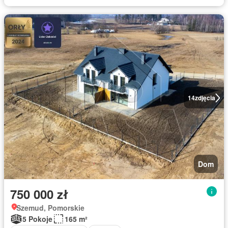
14
zdjęcia
Dom
750 000 zł
Szemud, Pomorskie
5 Pokoje
165 m²