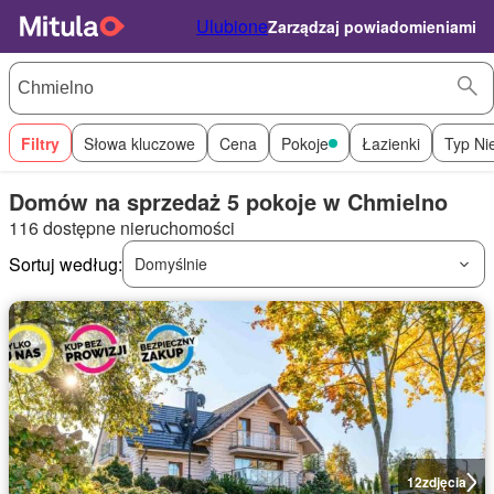
Ulubione
Zarządzaj powiadomieniami
Filtry
Słowa kluczowe
Cena
Pokoje
Łazienki
Typ Ni
Domów na sprzedaż 5 pokoje w Chmielno
116 dostępne nieruchomości
Sortuj według:
Domyślnie
12
zdjęcia