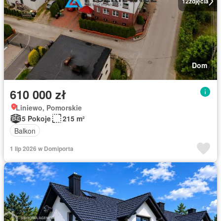
12
zdjęcia
Dom
610 000 zł
Liniewo, Pomorskie
5 Pokoje
215 m²
Balkon
1 lip 2026 w Domiporta