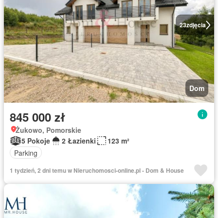
23
zdjęcia
Dom
845 000 zł
Żukowo, Pomorskie
5 Pokoje
2 Łazienki
123 m²
Parking
1 tydzień, 2 dni temu w Nieruchomosci-online.pl - Dom & House