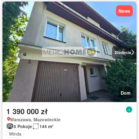
Nowe
20
zdjęcia
Dom
1 390 000 zł
Warszawa, Mazowieckie
5 Pokoje
144 m²
Winda