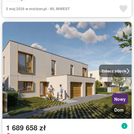
5 maj 2026 w morizon.pl - WL INWEST
Zobacz zdjęcie
Nowy
Dom
1 689 658 zł