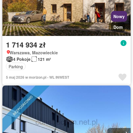
Nowy
Dom
1 714 934 zł
Warszawa, Mazowieckie
4 Pokoje
121 m²
Parking
5 maj 2026 w morizon.pl - WL INWEST