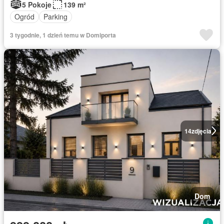
5 Pokoje
139 m²
Ogród
Parking
3 tygodnie, 1 dzień temu w Domiporta
14
zdjęcia
Dom