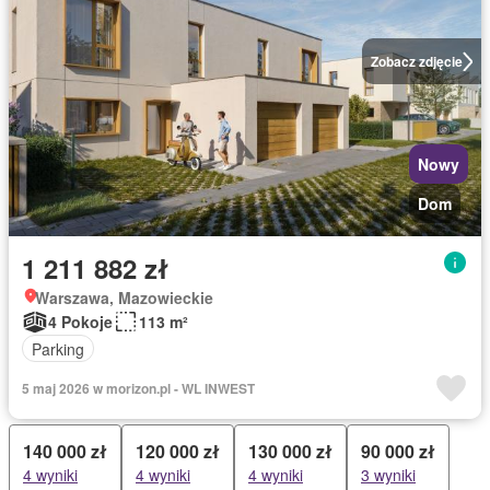
Zobacz zdjęcie
Nowy
Dom
1 211 882 zł
Warszawa, Mazowieckie
4 Pokoje
113 m²
Parking
5 maj 2026 w morizon.pl - WL INWEST
140 000 zł
120 000 zł
130 000 zł
90 000 zł
4 wyniki
4 wyniki
4 wyniki
3 wyniki