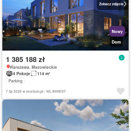
Zobacz zdjęcie
Nowy
Dom
1 385 188 zł
Warszawa, Mazowieckie
4 Pokoje
114 m²
Parking
7 lip 2026 w morizon.pl - WL INWEST