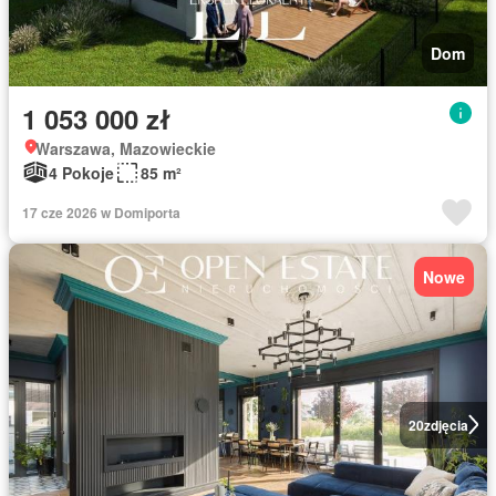
Dom
1 053 000 zł
Warszawa, Mazowieckie
4 Pokoje
85 m²
17 cze 2026 w Domiporta
Nowe
20
zdjęcia