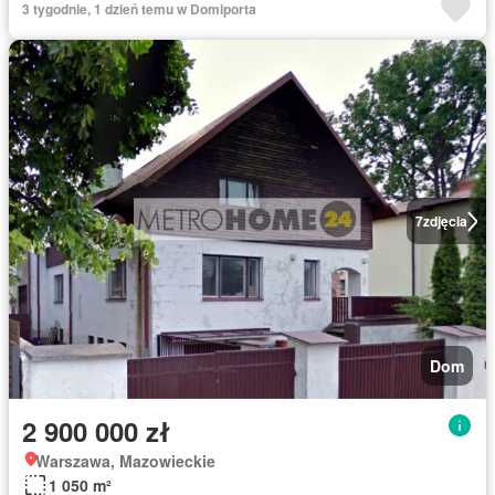
3 tygodnie, 1 dzień temu w Domiporta
7
zdjęcia
Dom
2 900 000 zł
Warszawa, Mazowieckie
1 050 m²