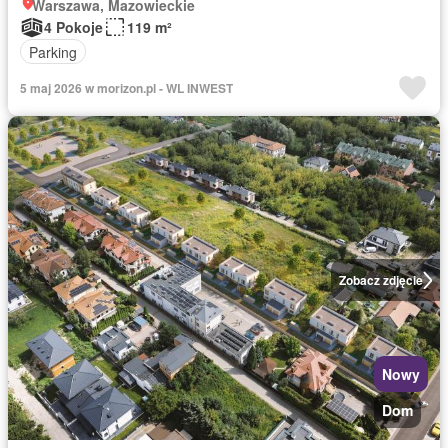
Warszawa, Mazowieckie
4 Pokoje
119 m²
Parking
5 maj 2026 w morizon.pl - WL INWEST
Zobacz zdjęcie
Nowy
Dom