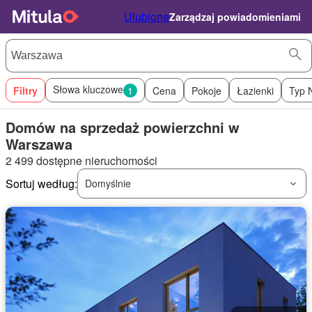
Ulubione
Zarządzaj powiadomieniami
Słowa kluczowe
Filtry
1
Cena
Pokoje
Łazienki
Typ 
Domów na sprzedaż powierzchni w
Warszawa
2 499 dostępne nieruchomości
Sortuj według:
Domyślnie