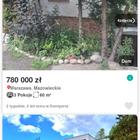
4
zdjęcia
Dom
780 000 zł
Warszawa, Mazowieckie
3 Pokoje
60 m²
2 tygodnie, 4 dni temu w Domiporta