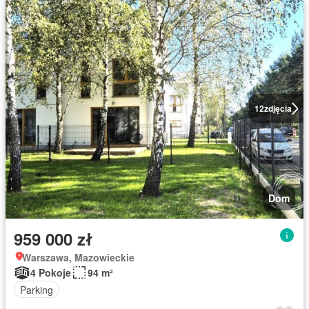
12
zdjęcia
Dom
959 000 zł
Warszawa, Mazowieckie
4 Pokoje
94 m²
Parking