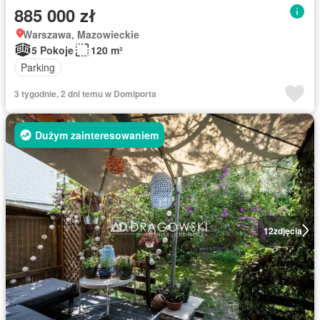
885 000 zł
Warszawa, Mazowieckie
5 Pokoje
120 m²
Parking
3 tygodnie, 2 dni temu w Domiporta
Dużym zainteresowaniem
12
zdjęcia