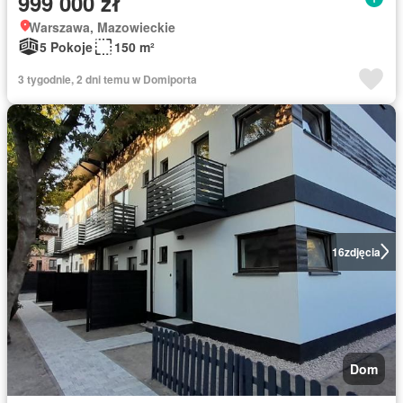
999 000 zł
Warszawa, Mazowieckie
5 Pokoje
150 m²
3 tygodnie, 2 dni temu w Domiporta
16
zdjęcia
Dom