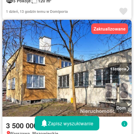
5 Pokoje
120 m²
1 dzień, 13 godzin temu w Domiporta
Zaktualizowane
13
zdjęcia
Dom
Zapisz wyszukiwanie
3 500 000 zł
Warszawa, Mazowieckie