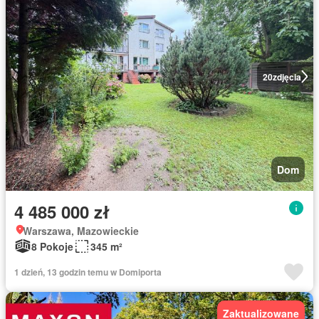
20
zdjęcia
Dom
4 485 000 zł
Warszawa, Mazowieckie
8 Pokoje
345 m²
1 dzień, 13 godzin temu w Domiporta
Zaktualizowane