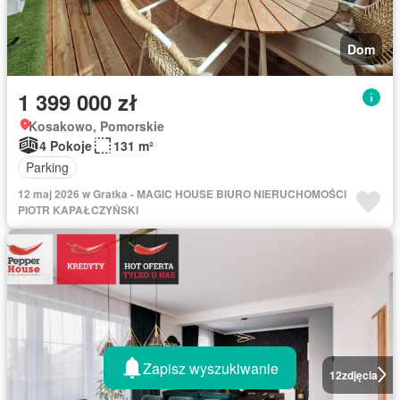
Dom
1 399 000 zł
Kosakowo, Pomorskie
4 Pokoje
131 m²
Parking
12 maj 2026 w Gratka - MAGIC HOUSE BIURO NIERUCHOMOŚCI
PIOTR KAPAŁCZYŃSKI
Zapisz wyszukiwanie
12
zdjęcia