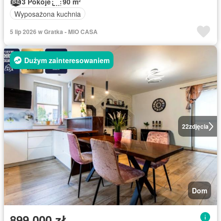
3 Pokoje
90 m²
Wyposażona kuchnia
5 lip 2026 w Gratka - MIO CASA
Dużym zainteresowaniem
22
zdjęcia
Dom
899 000 zł