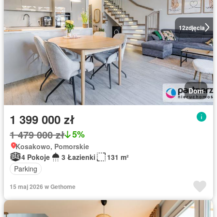
12
zdjęcia
Dom
1 399 000 zł
1 479 000 zł
5%
Kosakowo, Pomorskie
4 Pokoje
3 Łazienki
131 m²
Parking
15 maj 2026 w Gethome