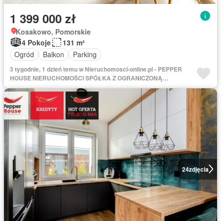
1 399 000 zł
Kosakowo, Pomorskie
4 Pokoje
131 m²
Ogród
Balkon
Parking
3 tygodnie, 1 dzień temu w Nieruchomosci-online.pl - PEPPER
HOUSE NIERUCHOMOŚCI SPÓŁKA Z OGRANICZONĄ
ODPOWIEDZIALNOŚCIĄ
24
zdjęcia