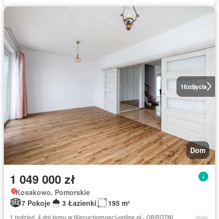
16
zdjęcia
Dom
1 049 000 zł
Kosakowo, Pomorskie
7 Pokoje
3 Łazienki
195 m²
1 tydzień, 4 dni temu w Nieruchomosci-online.pl - OBROTNI