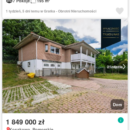
7 Pokoje
195 m²
1 tydzień, 5 dni temu w Gratka - Obrotni Nieruchomości
21
zdjęcia
Dom
1 849 000 zł
Kosakowo, Pomorskie