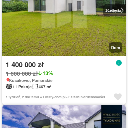
20
zdjęcia
Dom
1 400 000 zł
1 600 000 zł
13%
Kosakowo, Pomorskie
11 Pokoje
467 m²
1 tydzień, 2 dni temu w Oferty-dom.pl - Estatic nieruchomości