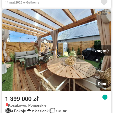
14 maj 2026 w Gethome
12
zdjęcia
Dom
1 399 000 zł
Kosakowo, Pomorskie
4 Pokoje
2 Łazienki
131 m²