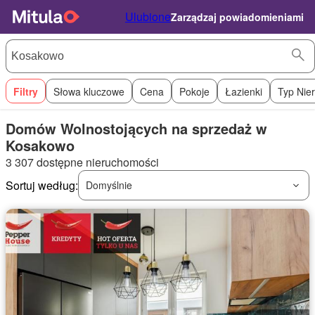
Ulubione
Zarządzaj powiadomieniami
Filtry
Słowa kluczowe
Cena
Pokoje
Łazienki
Typ Nie
Domów Wolnostojących na sprzedaż w
Kosakowo
3 307 dostępne nieruchomości
Sortuj według:
Domyślnie