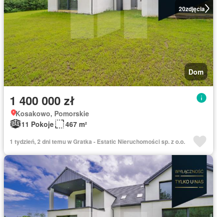
20
zdjęcia
Dom
1 400 000 zł
Kosakowo, Pomorskie
11 Pokoje
467 m²
1 tydzień, 2 dni temu w Gratka - Estatic Nieruchomości sp. z o.o.