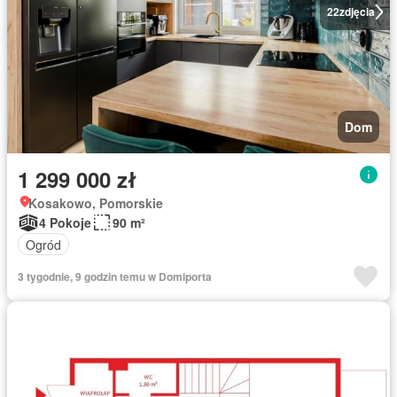
22
zdjęcia
Dom
1 299 000 zł
Kosakowo, Pomorskie
4 Pokoje
90 m²
Ogród
3 tygodnie, 9 godzin temu w Domiporta