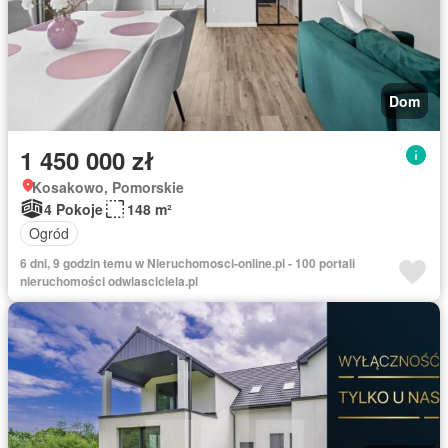
Dom
1 450 000 zł
Kosakowo, Pomorskie
4 Pokoje
148 m²
Ogród
6 dni, 9 godzin temu w Nieruchomosci-online.pl - 100 portali
nieruchomości odwlasciciela.pl