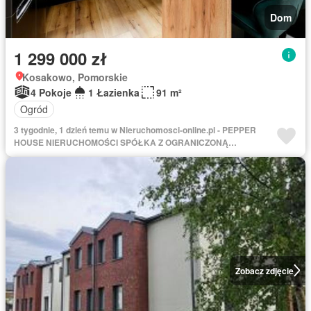
Dom
1 299 000 zł
Kosakowo, Pomorskie
4 Pokoje
1 Łazienka
91 m²
Ogród
3 tygodnie, 1 dzień temu w Nieruchomosci-online.pl - PEPPER
HOUSE NIERUCHOMOŚCI SPÓŁKA Z OGRANICZONĄ
ODPOWIEDZIALNOŚCIĄ
Zobacz zdjęcie