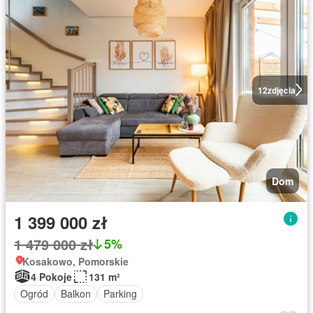
12
zdjęcia
Dom
1 399 000 zł
1 479 000 zł
5%
Kosakowo, Pomorskie
4 Pokoje
131 m²
Ogród
Balkon
Parking