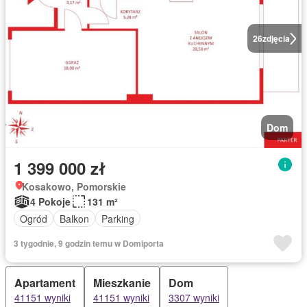
26
zdjęcia
Dom
1 399 000 zł
Kosakowo, Pomorskie
4 Pokoje
131 m²
Ogród
Balkon
Parking
3 tygodnie, 9 godzin temu w Domiporta
Apartament
Mieszkanie
Dom
41151 wyniki
41151 wyniki
3307 wyniki