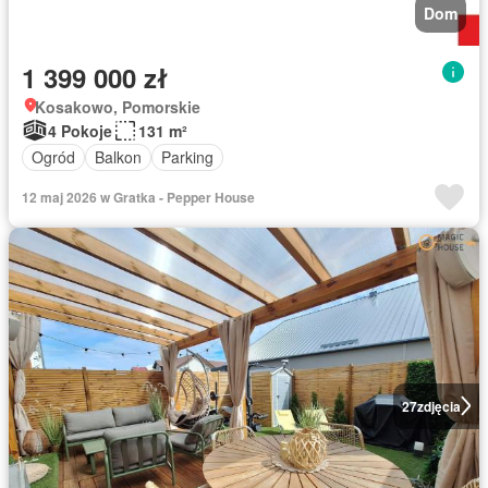
Dom
1 399 000 zł
Kosakowo, Pomorskie
4 Pokoje
131 m²
Ogród
Balkon
Parking
12 maj 2026 w Gratka - Pepper House
27
zdjęcia