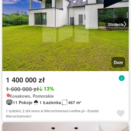
20
zdjęcia
Dom
1 400 000 zł
1 600 000 zł
13%
Kosakowo, Pomorskie
11 Pokoje
1 Łazienka
467 m²
1 tydzień, 2 dni temu w Nieruchomosci-online.pl - Estatic
Nieruchomości