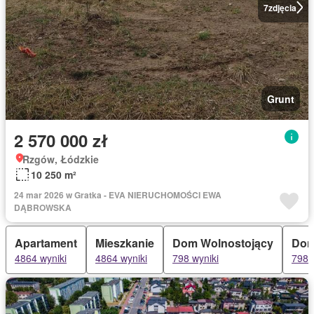
7
zdjęcia
Grunt
2 570 000 zł
Rzgów, Łódzkie
10 250 m²
24 mar 2026 w Gratka - EVA NIERUCHOMOŚCI EWA
DĄBROWSKA
Apartament
Mieszkanie
Dom Wolnostojący
Do
4864 wyniki
4864 wyniki
798 wyniki
798 