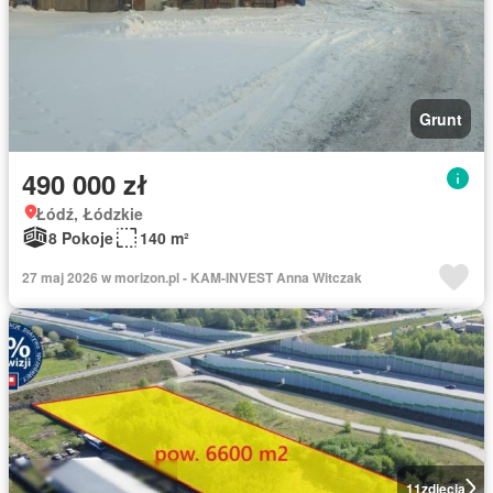
Grunt
490 000 zł
Łódź, Łódzkie
8 Pokoje
140 m²
27 maj 2026 w morizon.pl - KAM-INVEST Anna Witczak
11
zdjęcia