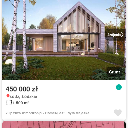
4
zdjęcia
Grunt
450 000 zł
Łódź, Łódzkie
1 500 m²
7 lip 2025 w morizon.pl - HomeQuest Edyta Majeska