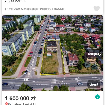
33 031 m²
17 kwi 2026 w morizon.pl - PERFECT HOUSE
8
zdjęcia
Grunt
1 600 000 zł
Brzeziny, Łódzkie