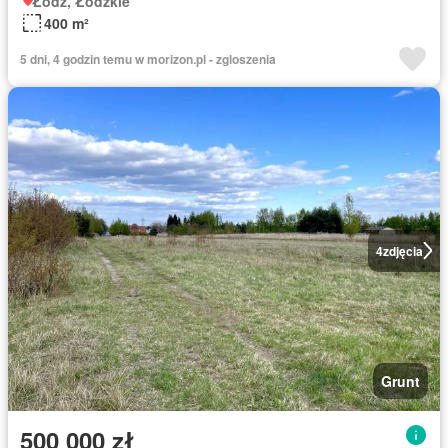
Łódź, Łódzkie
400 m²
5 dni, 4 godzin temu w morizon.pl - zgloszenia
4
zdjęcia
Grunt
500 000 zł