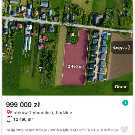
6
zdjęcia
Grunt
999 000 zł
Piotrków Trybunalski, Łódzkie
12 460 m²
14 lip 2026 w morizon.pl - IWONA MICHALCZYK NIERUCHOMOSCI