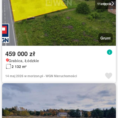
11
zdjęcia
Grunt
459 000 zł
Grabica, Łódzkie
2 132 m²
14 maj 2026 w morizon.pl - WGN Nieruchomości