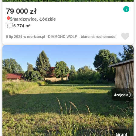
79 000 zł
Smardzewice, Łódzkie
6 774 m²
9 lip 2026 w morizon.pl - DIAMOND WOLF – biuro nieruchomości
4
zdjęcia
Grunt