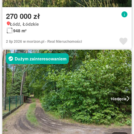
270 000 zł
Łódź, Łódzkie
948 m²
2 lip 2026 w morizon.pl - Real Nieruchomości
Dużym zainteresowaniem
10
zdjęcia