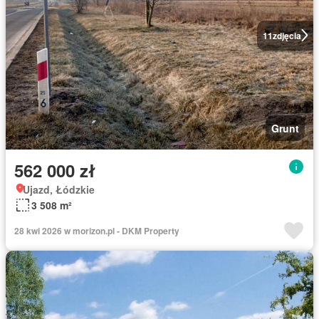
11
zdjęcia
Grunt
562 000 zł
Ujazd, Łódzkie
3 508 m²
28 kwi 2026 w morizon.pl - DKM Property