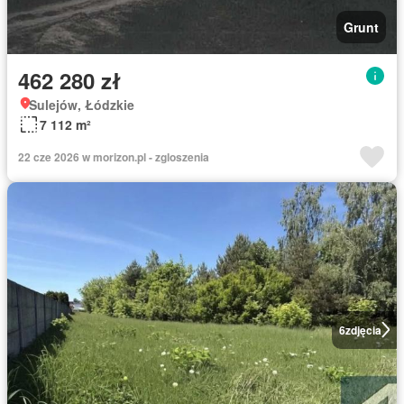
Grunt
462 280 zł
Sulejów, Łódzkie
7 112 m²
22 cze 2026 w morizon.pl - zgloszenia
6
zdjęcia