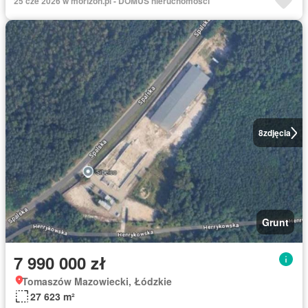
25 cze 2026 w morizon.pl - DOMUS nieruchomości
8
zdjęcia
Grunt
7 990 000 zł
Tomaszów Mazowiecki, Łódzkie
27 623 m²