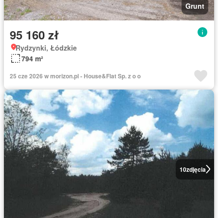
Grunt
95 160 zł
Rydzynki, Łódzkie
794 m²
25 cze 2026 w morizon.pl - House&Flat Sp. z o o
10
zdjęcia