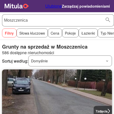
Ulubione
Zarządzaj powiadomieniami
Filtry
Słowa kluczowe
Cena
Pokoje
Łazienki
Typ Nie
Grunty na sprzedaż w Moszczenica
586 dostępne nieruchomości
Sortuj według:
Domyślnie
7
zdjęcia