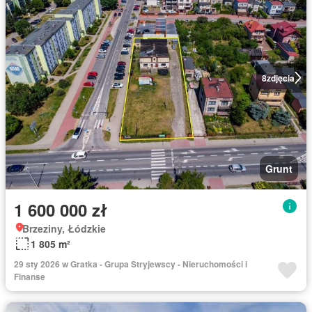
8
zdjęcia
Grunt
1 600 000 zł
Brzeziny, Łódzkie
1 805 m²
29 sty 2026 w Gratka - Grupa Stryjewscy - Nieruchomości i
Finanse