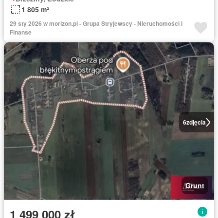
1 805 m²
29 sty 2026 w morizon.pl - Grupa Stryjewscy - Nieruchomości i
Finanse
6
zdjęcia
Grunt
1 499 000 zł