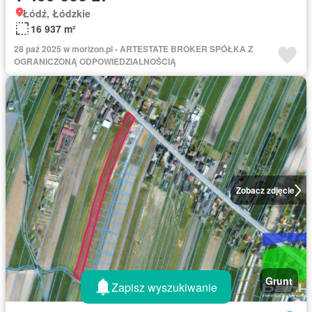
Łódź, Łódzkie
16 937 m²
28 paź 2025 w morizon.pl - ARTESTATE BROKER SPÓŁKA Z
OGRANICZONĄ ODPOWIEDZIALNOŚCIĄ
Zobacz zdjęcie
Grunt
Zapisz wyszukiwanie