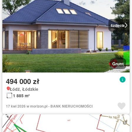
6
zdjęcia
Grunt
494 000 zł
Łódź, Łódzkie
1 885 m²
17 kwi 2026 w morizon.pl - BANK NIERUCHOMOŚCI