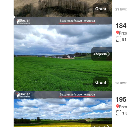
Grunt
29 kwi
184
Prz
81
4
zdjęcia
Grunt
28 kwi
195
Prz
1 