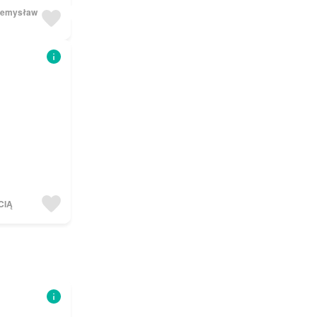
rzemysław
CIĄ