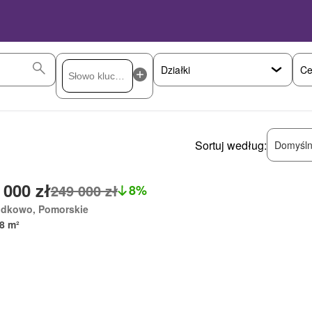
Ce
Sortuj według:
Domyśln
 000 zł
249 000 zł
8%
odkowo, Pomorskie
8 m²