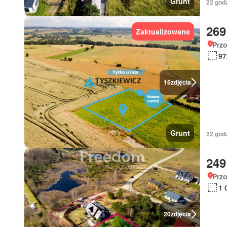
Grunt
22 god
269
Zaktualizowane
Prz
97
16
zdjęcia
Grunt
22 god
249
Prz
1 
20
zdjęcia