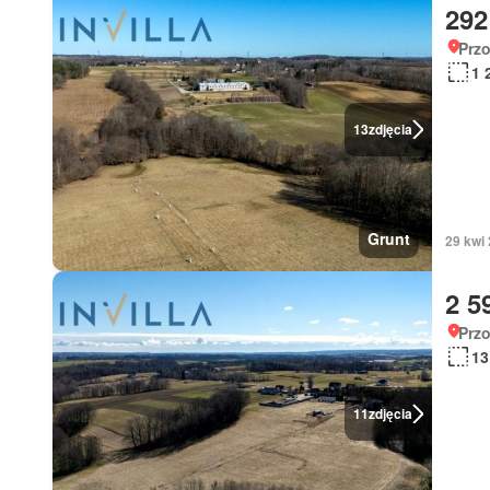
292
Prz
1 
13
zdjęcia
Grunt
29 kwi
2 5
Prz
13
11
zdjęcia