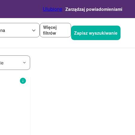
Ulubione
Zarządzaj powiadomieniami
Więcej
na
filtrów
Zapisz wyszukiwanie
ie