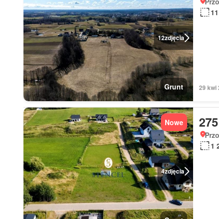
Prz
11
12
zdjęcia
Grunt
29 kwi
275
Nowe
Prz
1 
4
zdjęcia