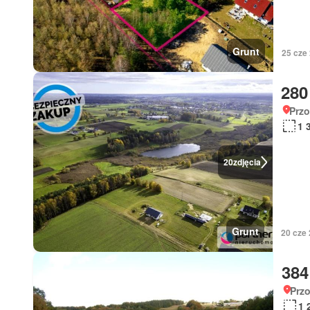
Grunt
25 cze
280
Prz
1 
20
zdjęcia
Grunt
20 cze
384
Prz
1 