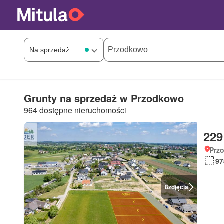
Grunty na sprzedaż w Przodkowo
964 dostępne nieruchomości
229
Prz
97
8
zdjęcia