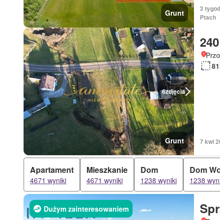
3 tygo
Grunt
Ptach
240
Prz
81
6
zdjęcia
Grunt
7 kwi
Apartament
Mieszkanie
Dom
Dom Wo
4671 wyniki
4671 wyniki
1238 wyniki
1238 wyni
Sp
Dużym zainteresowaniem