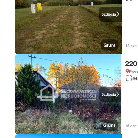
5
zdjęcia
Grunt
18 cze
220
Prz
94
5
zdjęcia
Grunt
16 cze