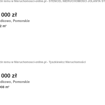
zin temu w Nieruchomosci-online.pl - STENCEL NIERUCHOMOŚCI JOLANTA 
 000 zł
odkowo, Pomorskie
2 m²
zin temu w Nieruchomosci-online.pl - Tyszkiewicz Nieruchomości
 000 zł
odkowo, Pomorskie
008 m²