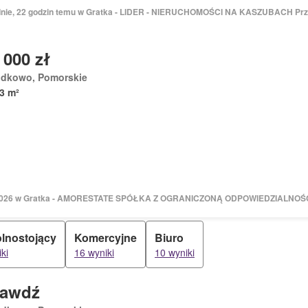
dnie, 22 godzin temu w Gratka - LIDER - NIERUCHOMOŚCI NA KASZUBACH P
 000 zł
odkowo, Pomorskie
3 m²
 2026 w Gratka - AMORESTATE SPÓŁKA Z OGRANICZONĄ ODPOWIEDZIALNOŚ
lnostojący
Komercyjne
Biuro
ki
16 wyniki
10 wyniki
rawdź