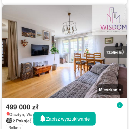
12
zdjęcia
Mieszkanie
499 000 zł
Olsztyn, Warmińsko-mazurskie
Zapisz wyszukiwanie
2 Pokoje
46 m²
Balkon