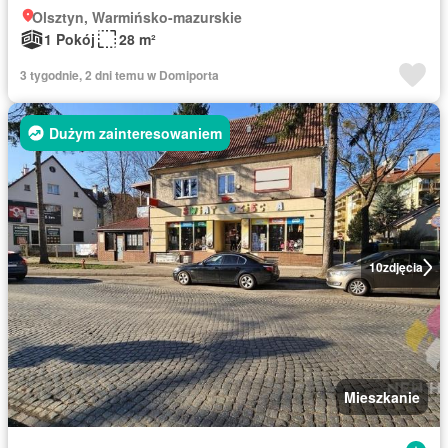
Olsztyn, Warmińsko-mazurskie
1 Pokój
28 m²
3 tygodnie, 2 dni temu w Domiporta
Dużym zainteresowaniem
10
zdjęcia
Mieszkanie