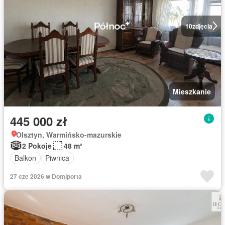
10
zdjęcia
Mieszkanie
445 000 zł
Olsztyn, Warmińsko-mazurskie
2 Pokoje
48 m²
Balkon
Piwnica
27 cze 2026 w Domiporta