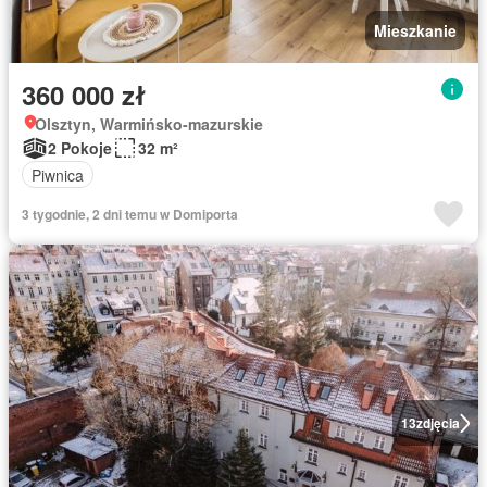
Mieszkanie
360 000 zł
Olsztyn, Warmińsko-mazurskie
2 Pokoje
32 m²
Piwnica
3 tygodnie, 2 dni temu w Domiporta
13
zdjęcia