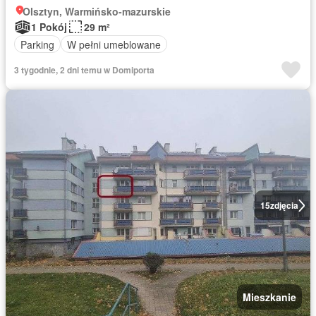
Olsztyn, Warmińsko-mazurskie
1 Pokój
29 m²
Parking
W pełni umeblowane
3 tygodnie, 2 dni temu w Domiporta
15
zdjęcia
Mieszkanie