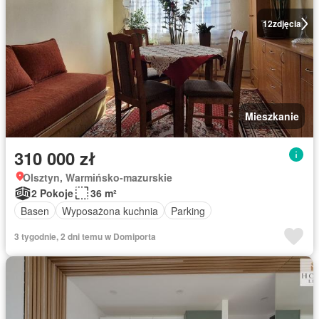
12
zdjęcia
Mieszkanie
310 000 zł
Olsztyn, Warmińsko-mazurskie
2 Pokoje
36 m²
Basen
Wyposażona kuchnia
Parking
3 tygodnie, 2 dni temu w Domiporta