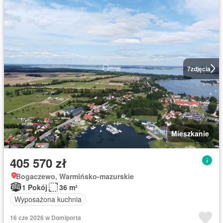
7
zdjęcia
Mieszkanie
405 570 zł
Bogaczewo, Warmińsko-mazurskie
1 Pokój
36 m²
Wyposażona kuchnia
16 cze 2026 w Domiporta