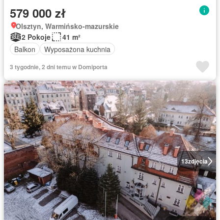
579 000 zł
Olsztyn, Warmińsko-mazurskie
2 Pokoje
41 m²
Balkon
Wyposażona kuchnia
3 tygodnie, 2 dni temu w Domiporta
13
zdjęcia