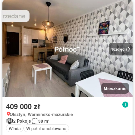
16
zdjęcia
Mieszkanie
409 000 zł
Olsztyn, Warmińsko-mazurskie
2 Pokoje
38 m²
Winda
W pełni umeblowane