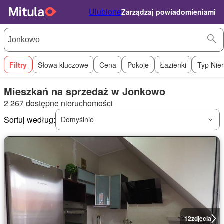
Ulubione
Zarządzaj powiadomieniami
Filtry
Słowa kluczowe
Cena
Pokoje
Łazienki
Typ Nie
Mieszkań na sprzedaż w Jonkowo
2 267 dostępne nieruchomości
Sortuj według:
Domyślnie
12
zdjęcia