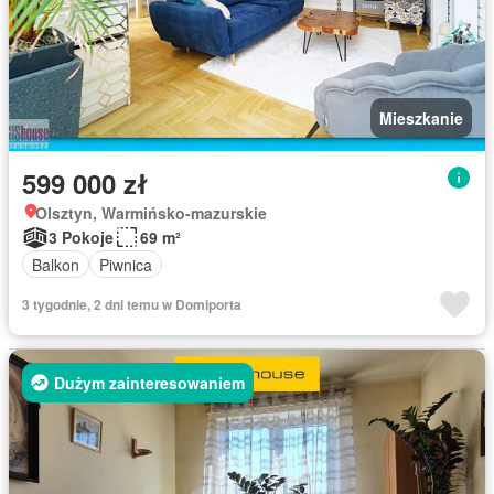
Mieszkanie
599 000 zł
Olsztyn, Warmińsko-mazurskie
3 Pokoje
69 m²
Balkon
Piwnica
3 tygodnie, 2 dni temu w Domiporta
Dużym zainteresowaniem