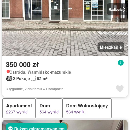
6
zdjęcia
Mieszkanie
350 000 zł
Ostróda, Warmińsko-mazurskie
2 Pokoje
82 m²
3 tygodnie, 2 dni temu w Domiporta
Apartament
Dom
Dom Wolnostojący
2267 wyniki
564 wyniki
564 wyniki
Dużym zainteresowaniem