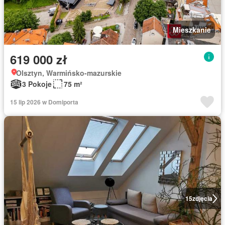
Mieszkanie
619 000 zł
Olsztyn, Warmińsko-mazurskie
3 Pokoje
75 m²
15 lip 2026 w Domiporta
15
zdjęcia