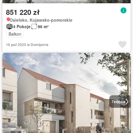
851 220 zł
Osielsko, Kujawsko-pomorskie
4 Pokoje
96 m²
Balkon
18 paź 2025 w Domiporta
7
zdjęcia