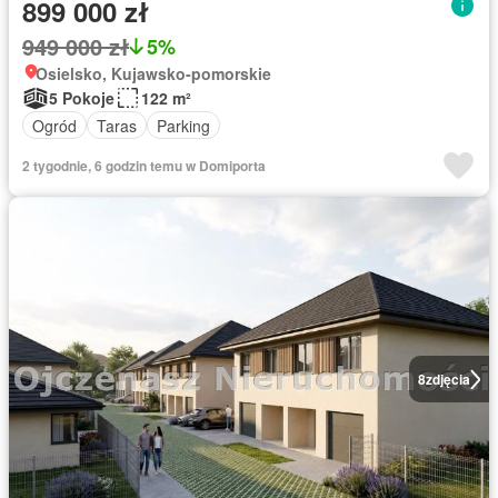
899 000 zł
949 000 zł
5%
Osielsko, Kujawsko-pomorskie
5 Pokoje
122 m²
Ogród
Taras
Parking
2 tygodnie, 6 godzin temu w Domiporta
8
zdjęcia