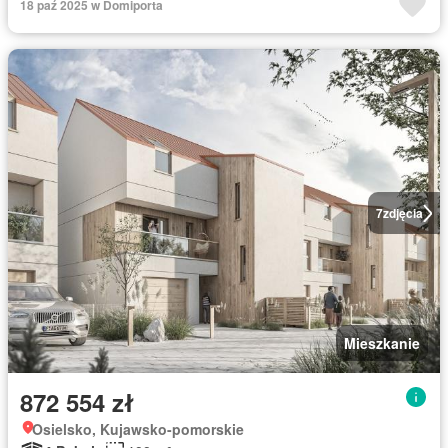
18 paź 2025 w Domiporta
7
zdjęcia
Mieszkanie
872 554 zł
Osielsko, Kujawsko-pomorskie