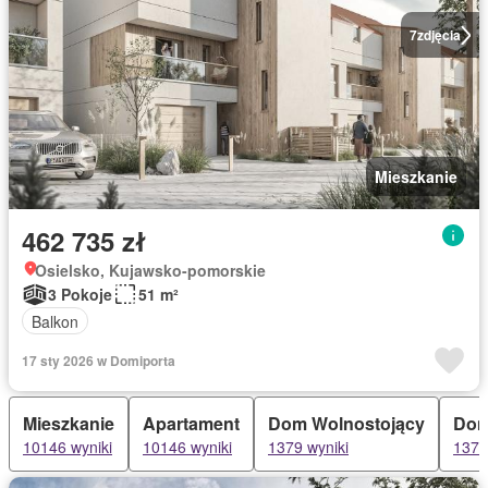
7
zdjęcia
Mieszkanie
462 735 zł
Osielsko, Kujawsko-pomorskie
3 Pokoje
51 m²
Balkon
17 sty 2026 w Domiporta
Mieszkanie
Apartament
Dom Wolnostojący
Do
10146 wyniki
10146 wyniki
1379 wyniki
1379