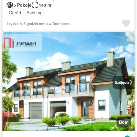
5 Pokoje
143 m²
Ogród
Parking
1 tydzień, 6 godzin temu w Domiporta
5
zdjęcia
Dom