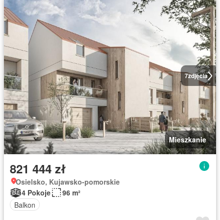
7
zdjęcia
Mieszkanie
821 444 zł
Osielsko, Kujawsko-pomorskie
4 Pokoje
96 m²
Balkon