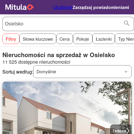
Ulubione
Zarządzaj powiadomieniami
Filtry
Słowa kluczowe
Cena
Pokoje
Łazienki
Typ Nie
Nieruchomości na sprzedaż w Osielsko
11 525 dostępne nieruchomości
Sortuj według:
Domyślnie
7
zdjęcia