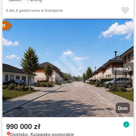
6 dni, 6 godzin temu w Domiporta
2
zdjęcia
Dom
990 000 zł
Osielsko, Kujawsko-pomorskie