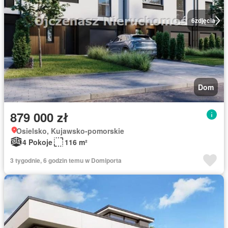
6
zdjęcia
Dom
879 000 zł
Osielsko, Kujawsko-pomorskie
4 Pokoje
116 m²
3 tygodnie, 6 godzin temu w Domiporta