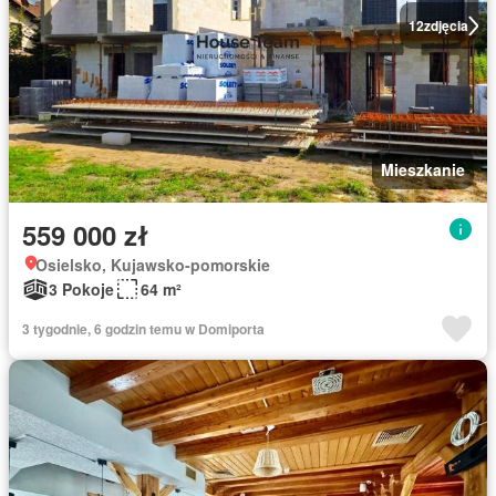
12
zdjęcia
Mieszkanie
559 000 zł
Osielsko, Kujawsko-pomorskie
3 Pokoje
64 m²
3 tygodnie, 6 godzin temu w Domiporta