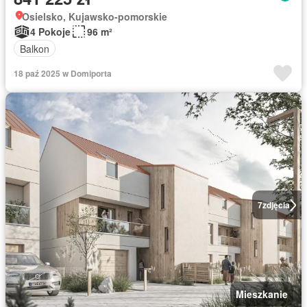
Osielsko, Kujawsko-pomorskie
4 Pokoje
96 m²
Balkon
18 paź 2025 w Domiporta
7
zdjęcia
Mieszkanie