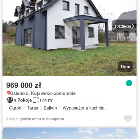
10
zdjęcia
Dom
969 000 zł
Osielsko, Kujawsko-pomorskie
4 Pokoje
174 m²
Ogród
Taras
Balkon
Wyposażona kuchnia
2 dni, 6 godzin temu w Domiporta