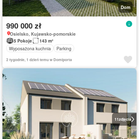
Dom
990 000 zł
Osielsko, Kujawsko-pomorskie
5 Pokoje
143 m²
Wyposażona kuchnia
Parking
2 tygodnie, 1 dzień temu w Domiporta
11
zdjęcia