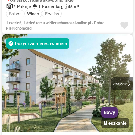
2 Pokoje
1 Łazienka
45 m²
Balkon
Winda
Piwnica
1 tydzień, 1 dzień temu w Nieruchomosci-online.pl - Dobre
Nieruchomości
Dużym zainteresowaniem
8
zdjęcia
Nowy
Mieszkanie