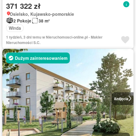
371 322 zł
Osielsko, Kujawsko-pomorskie
2 Pokoje
38 m²
Winda
1 tydzień, 3 dni temu w Nieruchomosci-online.pl - Makler
Nieruchomości S.C.
Dużym zainteresowaniem
8
zdjęcia