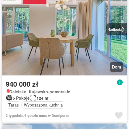
4
zdjęcia
Dom
940 000 zł
Osielsko, Kujawsko-pomorskie
5 Pokoje
124 m²
Taras
Wyposażona kuchnia
3 tygodnie, 6 godzin temu w Domiporta