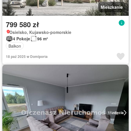
Mieszkanie
799 580 zł
Osielsko, Kujawsko-pomorskie
4 Pokoje
96 m²
Balkon
18 paź 2025 w Domiporta
11
zdjęcia