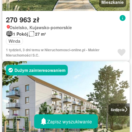
Mieszkanie
270 963 zł
Osielsko, Kujawsko-pomorskie
1 Pokój
27 m²
Winda
1 tydzień, 3 dni temu w Nieruchomosci-online.pl - Makler
Nieruchomości S.C.
Dużym zainteresowaniem
8
zdjęcia
Zapisz wyszukiwanie