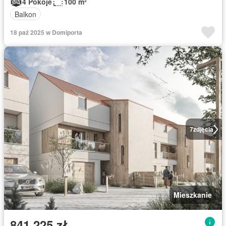
4 Pokoje
100 m²
Balkon
18 paź 2025 w Domiporta
7
zdjęcia
Mieszkanie
841 225 zł