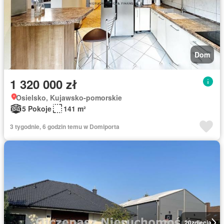
Dom
1 320 000 zł
Osielsko, Kujawsko-pomorskie
5 Pokoje
141 m²
3 tygodnie, 6 godzin temu w Domiporta
20
zdjęcia