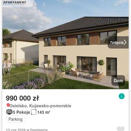
7
zdjęcia
Dom
990 000 zł
Osielsko, Kujawsko-pomorskie
5 Pokoje
143 m²
Parking
13 cze 2026 w Domiporta