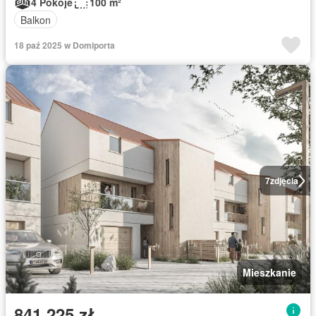
4 Pokoje
100 m²
Balkon
18 paź 2025 w Domiporta
7
zdjęcia
Mieszkanie
841 225 zł