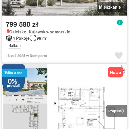
Mieszkanie
799 580 zł
Osielsko, Kujawsko-pomorskie
4 Pokoje
96 m²
Balkon
18 paź 2025 w Domiporta
Nowe
5
zdjęcia