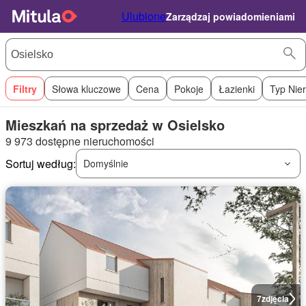
Ulubione
Zarządzaj powiadomieniami
Filtry
Słowa kluczowe
Cena
Pokoje
Łazienki
Typ Nie
Mieszkań na sprzedaż w Osielsko
9 973 dostępne nieruchomości
Sortuj według:
Domyślnie
7
zdjęcia