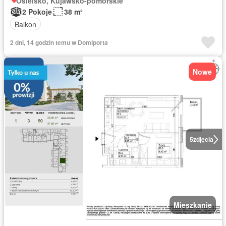
Osielsko, Kujawsko-pomorskie
2 Pokoje
38 m²
Balkon
2 dni, 14 godzin temu w Domiporta
Nowe
5
zdjęcia
Mieszkanie