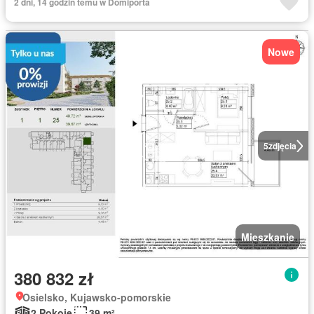
2 dni, 14 godzin temu w Domiporta
Nowe
5
zdjęcia
Mieszkanie
380 832 zł
Osielsko, Kujawsko-pomorskie
2 Pokoje
39 m²