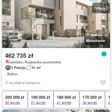
7
zdjęcia
Mieszkanie
462 735 zł
Osielsko, Kujawsko-pomorskie
3 Pokoje
51 m²
Balkon
17 sty 2026 w Domiporta
200 000 zł
190 000 zł
180 000 zł
170 000 zł
1
80 wyniki
51 wyniki
41 wyniki
36 wyniki
27