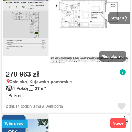
5
zdjęcia
Mieszkanie
270 963 zł
Osielsko, Kujawsko-pomorskie
1 Pokój
27 m²
Balkon
2 dni, 14 godzin temu w Domiporta
Nowe