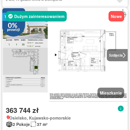
Dużym zainteresowaniem
Nowe
5
zdjęcia
Mieszkanie
363 744 zł
Osielsko, Kujawsko-pomorskie
2 Pokoje
37 m²