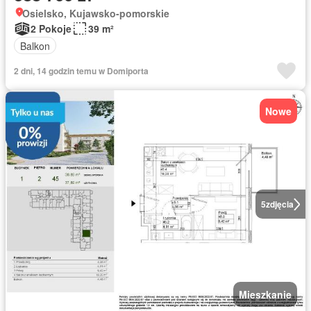
Osielsko, Kujawsko-pomorskie
2 Pokoje
39 m²
Balkon
2 dni, 14 godzin temu w Domiporta
Nowe
5
zdjęcia
Mieszkanie