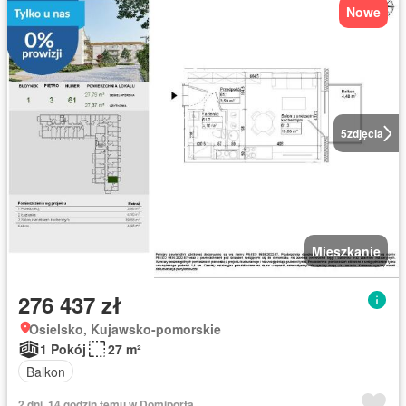
Nowe
5
zdjęcia
Mieszkanie
276 437 zł
Osielsko, Kujawsko-pomorskie
1 Pokój
27 m²
Balkon
2 dni, 14 godzin temu w Domiporta