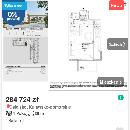
Nowe
5
zdjęcia
Mieszkanie
284 724 zł
Osielsko, Kujawsko-pomorskie
1 Pokój
28 m²
Balkon