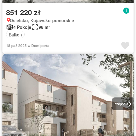
851 220 zł
Osielsko, Kujawsko-pomorskie
4 Pokoje
96 m²
Balkon
18 paź 2025 w Domiporta
7
zdjęcia