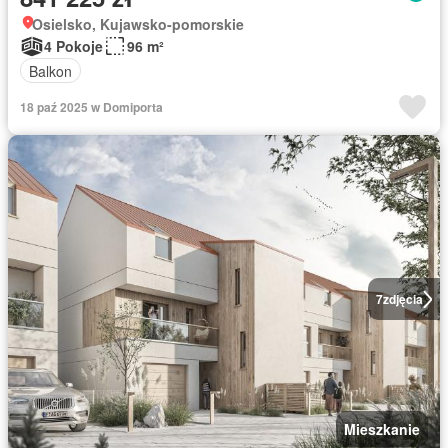
Osielsko, Kujawsko-pomorskie
4 Pokoje
96 m²
Balkon
18 paź 2025 w Domiporta
7
zdjęcia
Mieszkanie