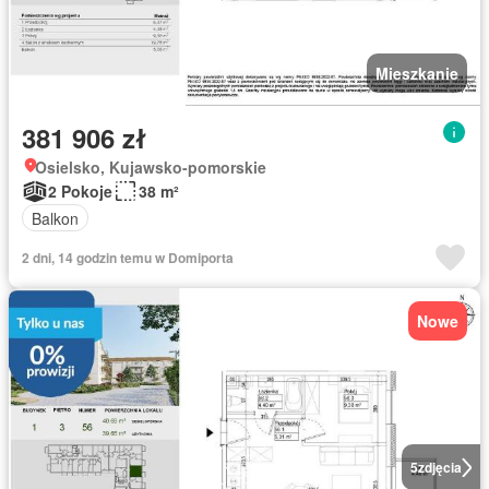
Mieszkanie
381 906 zł
Osielsko, Kujawsko-pomorskie
2 Pokoje
38 m²
Balkon
2 dni, 14 godzin temu w Domiporta
Nowe
5
zdjęcia