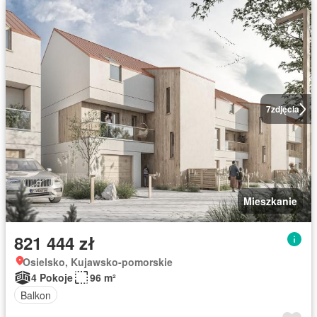
7
zdjęcia
Mieszkanie
821 444 zł
Osielsko, Kujawsko-pomorskie
4 Pokoje
96 m²
Balkon