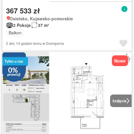
367 533 zł
Osielsko, Kujawsko-pomorskie
2 Pokoje
37 m²
Balkon
2 dni, 14 godzin temu w Domiporta
Nowe
5
zdjęcia