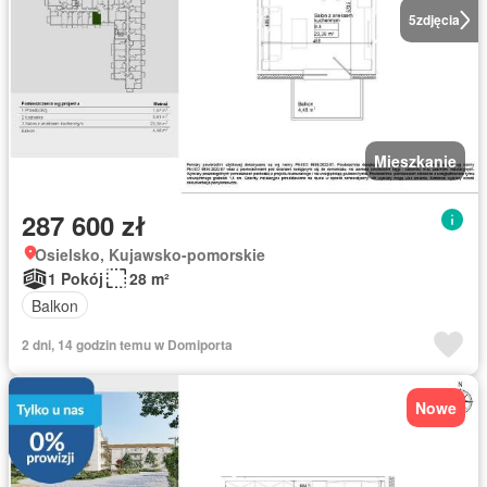
5
zdjęcia
Mieszkanie
287 600 zł
Osielsko, Kujawsko-pomorskie
1 Pokój
28 m²
Balkon
2 dni, 14 godzin temu w Domiporta
Nowe