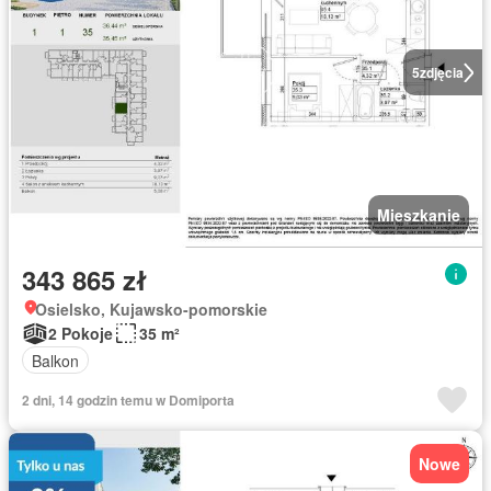
5
zdjęcia
Mieszkanie
343 865 zł
Osielsko, Kujawsko-pomorskie
2 Pokoje
35 m²
Balkon
2 dni, 14 godzin temu w Domiporta
Nowe