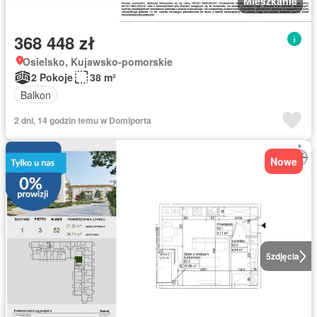
Mieszkanie
368 448 zł
Osielsko, Kujawsko-pomorskie
2 Pokoje
38 m²
Balkon
2 dni, 14 godzin temu w Domiporta
Nowe
5
zdjęcia