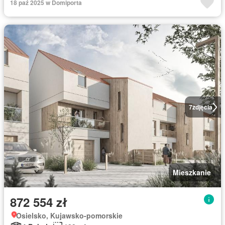
18 paź 2025 w Domiporta
7
zdjęcia
Mieszkanie
872 554 zł
Osielsko, Kujawsko-pomorskie