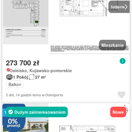
5
zdjęcia
Mieszkanie
273 700 zł
Osielsko, Kujawsko-pomorskie
1 Pokój
27 m²
Balkon
2 dni, 14 godzin temu w Domiporta
Dużym zainteresowaniem
Nowe