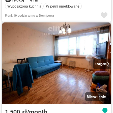
Wyposażona kuchnia
W pełni umeblowane
5 dni, 19 godzin temu w Domiporta
5
zdjęcia
Mieszkanie
1 500 zł/month