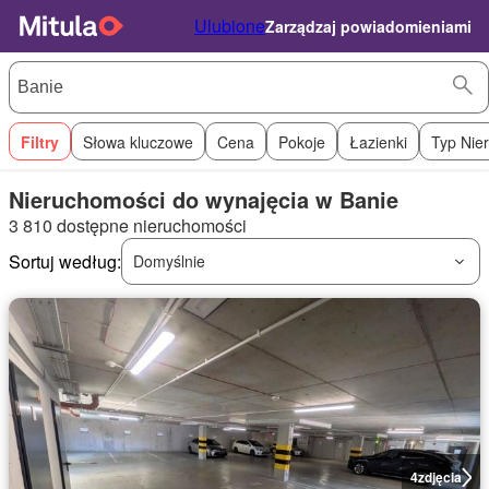
Ulubione
Zarządzaj powiadomieniami
Filtry
Słowa kluczowe
Cena
Pokoje
Łazienki
Typ Nie
Nieruchomości do wynajęcia w Banie
3 810 dostępne nieruchomości
Sortuj według:
Domyślnie
4
zdjęcia