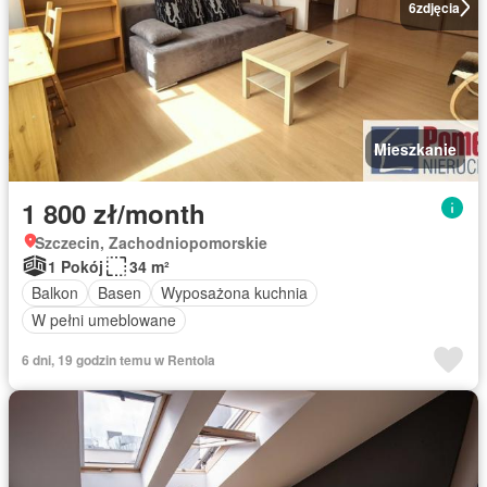
6
zdjęcia
Mieszkanie
1 800 zł/month
Szczecin, Zachodniopomorskie
1 Pokój
34 m²
Balkon
Basen
Wyposażona kuchnia
W pełni umeblowane
6 dni, 19 godzin temu w Rentola