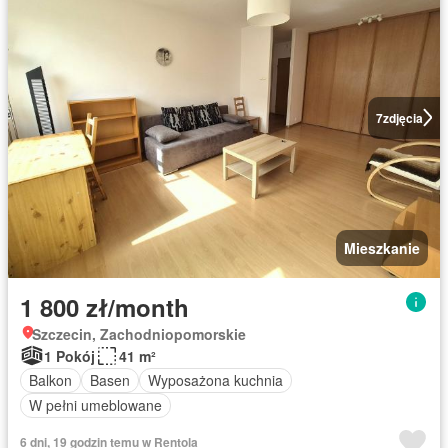
7
zdjęcia
Mieszkanie
1 800 zł/month
Szczecin, Zachodniopomorskie
1 Pokój
41 m²
Balkon
Basen
Wyposażona kuchnia
W pełni umeblowane
6 dni, 19 godzin temu w Rentola