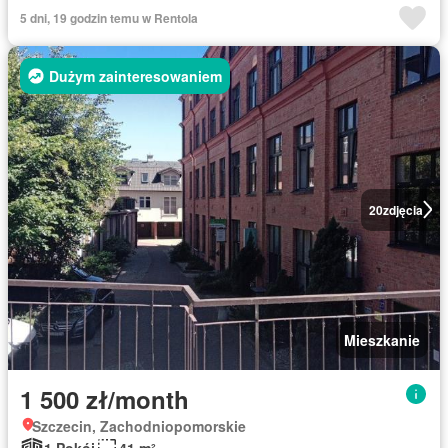
5 dni, 19 godzin temu w Rentola
Dużym zainteresowaniem
20
zdjęcia
Mieszkanie
1 500 zł/month
Szczecin, Zachodniopomorskie
1 Pokój
41 m²