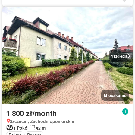
11
zdjęcia
Mieszkanie
1 800 zł/month
Szczecin, Zachodniopomorskie
1 Pokój
42 m²