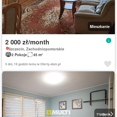
Mieszkanie
2 000 zł/month
Szczecin, Zachodniopomorskie
2 Pokoje
45 m²
5 dni, 19 godzin temu w Oferty-dom.pl
11
zdjęcia