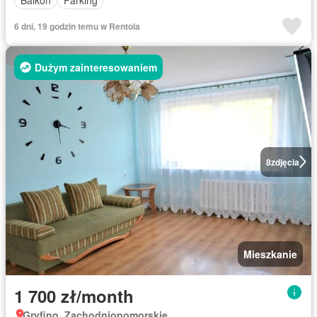
Balkon
Parking
6 dni, 19 godzin temu w Rentola
Dużym zainteresowaniem
8
zdjęcia
Mieszkanie
1 700 zł/month
Gryfino, Zachodniopomorskie