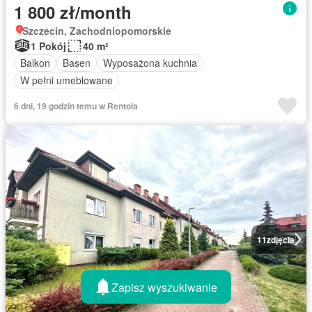
1 800 zł/month
Szczecin, Zachodniopomorskie
1 Pokój
40 m²
Balkon
Basen
Wyposażona kuchnia
W pełni umeblowane
6 dni, 19 godzin temu w Rentola
11
zdjęcia
Zapisz wyszukiwanie