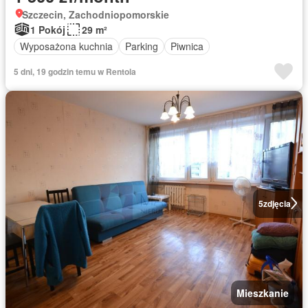
Szczecin, Zachodniopomorskie
1 Pokój
29 m²
Wyposażona kuchnia
Parking
Piwnica
5 dni, 19 godzin temu w Rentola
5
zdjęcia
Mieszkanie