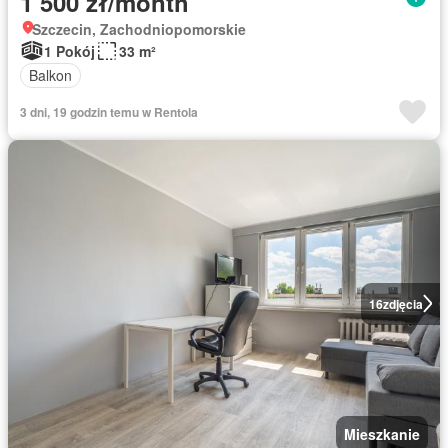
1 500 zł/month
Szczecin, Zachodniopomorskie
1 Pokój
33 m²
Balkon
3 dni, 19 godzin temu w Rentola
16
zdjęcia
Mieszkanie