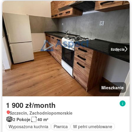
8
zdjęcia
Mieszkanie
1 900 zł/month
Szczecin, Zachodniopomorskie
2 Pokoje
40 m²
Wyposażona kuchnia
Piwnica
W pełni umeblowane