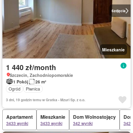
6
zdjęcia
Mieszkanie
1 440 zł/month
Szczecin, Zachodniopomorskie
1 Pokój
26 m²
Ogród
Piwnica
3 dni, 19 godzin temu w Gratka - Mzuri Sp. z o.o.
Apartament
Mieszkanie
Dom Wolnostojący
Do
3433 wyniki
3433 wyniki
342 wyniki
342 